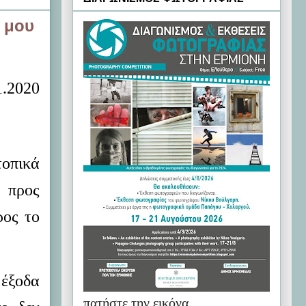
 μου
1.2020
τοπικά
α προς
ρος το
 έξοδα
πατήστε την εικόνα