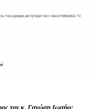
προς τον κ. Γανώση Ιωσήφ: