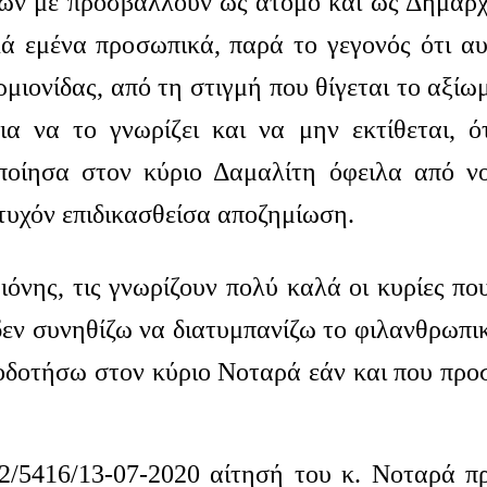
σων με προσβάλλουν ως άτομο και ως Δήμαρχ
λά εμένα προσωπικά, παρά το γεγονός ότι α
ιονίδας, από τη στιγμή που θίγεται το αξίω
 να το γνωρίζει και να μην εκτίθεται, ό
ποίησα στον κύριο Δαμαλίτη όφειλα από ν
υχόν επιδικασθείσα αποζημίωση.
νης, τις γνωρίζουν πολύ καλά οι κυρίες που
δεν συνηθίζω να διατυμπανίζω το φιλανθρωπι
γοδοτήσω στον κύριο Νοταρά εάν και που πρ
2/5416/13-07-2020 αίτησή του κ. Νοταρά π