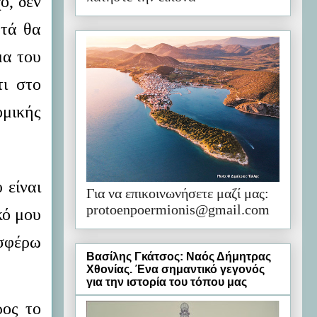
ο, δεν
υτά θα
μα του
τι στο
ομικής
 είναι
Για να επικοινωνήσετε μαζί μας:
protoenpoermionis@gmail.com
κό μου
οσφέρω
Βασίλης Γκάτσος: Ναός Δήμητρας
Χθονίας. Ένα σημαντικό γεγονός
για την ιστορία του τόπου μας
ρος το