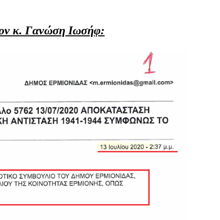
τον κ. Γανώση Ιωσήφ: