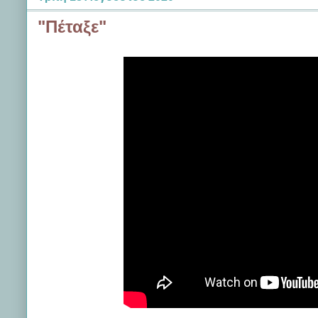
"Πέταξε"