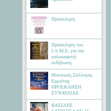
Πρόσκληση
Πρόσκληση του
Ι.Λ.Μ.Ε. για την
καλοκαιρινή
εκδήλωση.
Μουσικός Σύλλογος
Ερμιόνης
ΠΡΟΣΚΛΗΣΗ
ΣΥΝΑΥΛΙΑΣ
ΒΑΣΙΛΗΣ
ΣΑΤΡΑΒΕΛΑΣ: Η