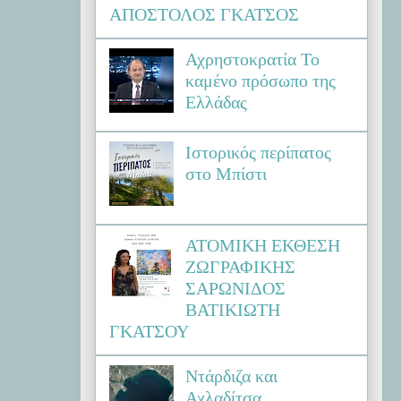
ΑΠΟΣΤΟΛΟΣ ΓΚΑΤΣΟΣ
Αχρηστοκρατία Το
καμένο πρόσωπο της
Ελλάδας
Ιστορικός περίπατος
στο Μπίστι
ΑΤΟΜΙΚΗ ΕΚΘΕΣΗ
ΖΩΓΡΑΦΙΚΗΣ
ΣΑΡΩΝΙΔΟΣ
ΒΑΤΙΚΙΩΤΗ
ΓΚΑΤΣΟΥ
Ντάρδιζα και
Αχλαδίτσα