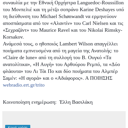
συναυλία με την Εθνική Ορχήστρα Languedoc-Roussillon
του Μονπελιέ και τη μέτζο σοπράνο Karine Deshayes υπό
τη διεύθυνση του Michael Schønwandt να ερμηνεύουν
αποσπάσματα από τον «Αλαντίν» του Carl Nielsen και τις
«Σεχραζάντ» του Maurice Ravel και του Nikolai Rimsky-
Korsakov.
Ανάμεσά τους, ο ηθοποιός Lambert Wilson απαγγέλλει
ποιήματα εμπνευσμένα από τη μαγεία της Ανατολής: το
«Claire de lune» από τη συλλογή του Β. Ουγκό «Τα
ανατολίτικα», «Η Αυγή» του Αρθούρου Ρεμπό, τα «Δύο
φλάουτα» του Λι Τάι Πο και δύο ποιήματα του Αλμπέρ
Σαμέν: «Η αγορά» και ο «Αδιάφορος». Α ΠΟΙΗΣΗΣ
webradio.ert.gr/trito
Κοινοποίηση ενημέρωση: Έλλη Βασιλάκη
Κοινή χρήση