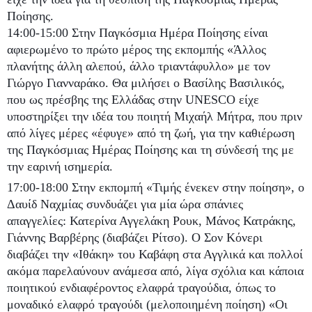
Ποίησης.
14:00-15:00 Στην Παγκόσμια Ημέρα Ποίησης είναι
αφιερωμένο το πρώτο μέρος της εκπομπής «Άλλος
πλανήτης άλλη αλεπού, άλλο τριαντάφυλλο» με τον
Γιώργο Γιανναράκο. Θα μιλήσει ο Βασίλης Βασιλικός,
που ως πρέσβης της Ελλάδας στην UNESCO είχε
υποστηρίξει την ιδέα του ποιητή Μιχαήλ Μήτρα, που πριν
από λίγες μέρες «έφυγε» από τη ζωή, για την καθιέρωση
της Παγκόσμιας Ημέρας Ποίησης και τη σύνδεσή της με
την εαρινή ισημερία.
17:00-18:00 Στην εκπομπή «Τιμής ένεκεν στην ποίηση», ο
Δαυίδ Ναχμίας συνδυάζει για μία ώρα σπάνιες
απαγγελίες: Κατερίνα Αγγελάκη Ρουκ, Μάνος Κατράκης,
Γιάννης Βαρβέρης (διαβάζει Ρίτσο). Ο Σον Κόνερι
διαβάζει την «Ιθάκη» του Καβάφη στα Αγγλικά και πολλοί
ακόμα παρελαύνουν ανάμεσα από, λίγα σχόλια και κάποια
ποιητικού ενδιαφέροντος ελαφρά τραγούδια, όπως το
μοναδικό ελαφρό τραγούδι (μελοποιημένη ποίηση) «Οι