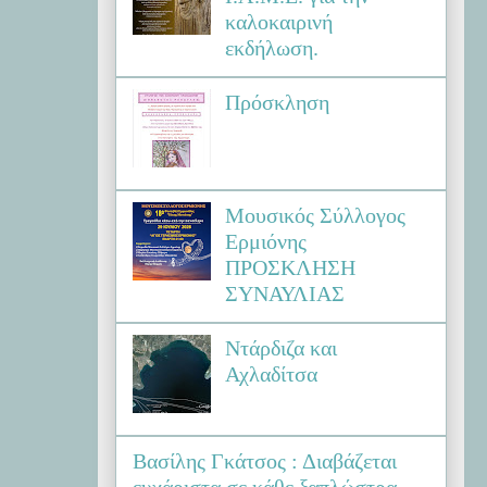
καλοκαιρινή
εκδήλωση.
Πρόσκληση
Μουσικός Σύλλογος
Ερμιόνης
ΠΡΟΣΚΛΗΣΗ
ΣΥΝΑΥΛΙΑΣ
Ντάρδιζα και
Αχλαδίτσα
Βασίλης Γκάτσος : Διαβάζεται
ευχάριστα σε κάθε ξαπλώστρα