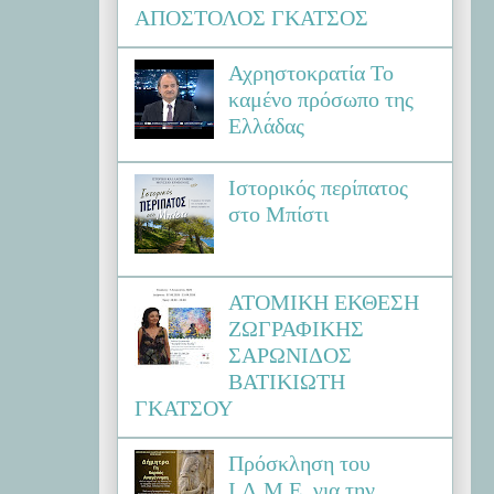
ΑΠΟΣΤΟΛΟΣ ΓΚΑΤΣΟΣ
Αχρηστοκρατία Το
καμένο πρόσωπο της
Ελλάδας
Ιστορικός περίπατος
στο Μπίστι
ΑΤΟΜΙΚΗ ΕΚΘΕΣΗ
ΖΩΓΡΑΦΙΚΗΣ
ΣΑΡΩΝΙΔΟΣ
ΒΑΤΙΚΙΩΤΗ
ΓΚΑΤΣΟΥ
Πρόσκληση του
Ι.Λ.Μ.Ε. για την