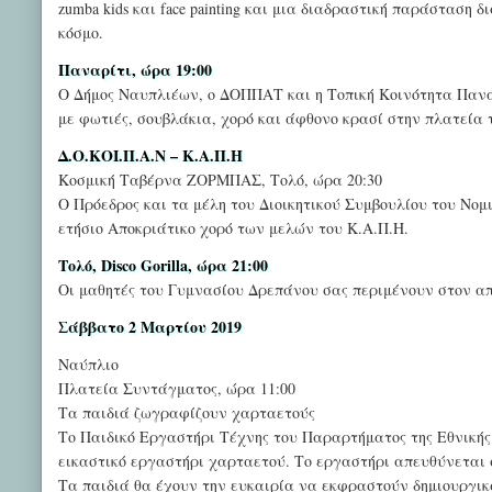
zumba kids και face painting και μια διαδραστική παράσταση
κόσμο.
Παναρίτι, ώρα 19:00
Ο Δήμος Ναυπλιέων, ο ΔΟΠΠΑΤ και η Τοπική Κοινότητα Πανα
με φωτιές, σουβλάκια, χορό και άφθονο κρασί στην πλατεία 
Δ.Ο.ΚΟΙ.Π.Α.Ν – Κ.Α.Π.Η
Κοσμική Ταβέρνα ΖΟΡΜΠΑΣ, Τολό, ώρα 20:30
Ο Πρόεδρος και τα μέλη του Διοικητικού Συμβουλίου του Νο
ετήσιο Αποκριάτικο χορό των μελών του Κ.Α.Π.Η.
Τολό, Disco Gorilla, ώρα 21:00
Οι μαθητές του Γυμνασίου Δρεπάνου σας περιμένουν στον απ
Σάββατο 2 Μαρτίου 2019
Ναύπλιο
Πλατεία Συντάγματος, ώρα 11:00
Τα παιδιά ζωγραφίζουν χαρταετούς
Το Παιδικό Εργαστήρι Τέχνης του Παραρτήματος της Εθνικής
εικαστικό εργαστήρι χαρταετού. Το εργαστήρι απευθύνεται σ
Τα παιδιά θα έχουν την ευκαιρία να εκφραστούν δημιουργι