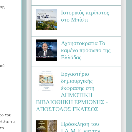
της
Ιστορικός περίπατος
στο Μπίστι
Αχρηστοκρατία Το
καμένο πρόσωπο της
Ελλάδας
ού,
Εργαστήριο
δημιουργικής
έκφρασης στη
ΔΗΜΟΤΙΚΗ
ΒΙΒΛΙΟΘΗΚΗ ΕΡΜΙΟΝΗΣ -
ΑΠΟΣΤΟΛΟΣ ΓΚΑΤΣΟΣ
ρό του
έστε τις
Πρόσκληση του
ται
Ι.Λ.Μ.Ε. για την