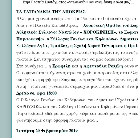
Στην Πλατεία Συντάγματος «ντελαλούν» και αναμένουμε όλοι μαζί…
ΤΑ ΓΑΪΤΑΝΑΚΙΑ ΤΗΣ ΑΠΟΚΡΙΑΣ
Άλλη μια χρονιά ανοίγει το Τριώδιο και το Γαϊτανάκι έχει τη
Χορευτική Ομάδα του Σωμα
Από την Πλατεία Καποδίστρια, η
Αθλητικός Σύλλογος Ναυπλίου « ΧΟΡΟΚΙΝΗΣΗ», το Σωματε
Παρασκευής», ο Σύλλογος Γονέων και Κηδεμόνων Δημοτικ
Συλλόγου Αγίας Τριάδας, η Σχολή Χορού Τάτση και η Ομά
γαϊτανάκια τους, χορεύουν κυκλικά, συμβολίζοντας το πνεύμ
πλατεία Συντάγματος συνεχίζοντας να μας διασκεδάζουν!
Ερωφίλη
Αφεντούλα Ραζέλη
Στη συνέχεια… η
και η
συναντ
Οι ερμηνεύτριες έχοντας αρκετά χρόνια παρουσίας στο ελλη
υποσχόμενη ορχήστρα Smyrna, με τραγούδια που έχουν τις ρί
Αυτή η ιδιότυπη γυναικεία συμμαχία μας παρασύρει σ’ ένα 
Δρέπανο, ώρα 18:00
Ο Σύλλογος Γονέων και Κηδεμόνων του Δημοτικού Σχολείου 
ΚΑΡΟΥΖΟΣ» και τον Σύλλογο Γονέων και Κηδεμόνων Γυμνασί
Παραδοσιακά εδέσματα, χορός, κέφι και ακούσματα της Αποκ
γλεντήσουμε στην όμορφη πλατεία μας…
Τετάρτη 20 Φεβρουαρίου 2019