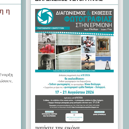
η η
 έναρξη
τώσουν,
πατήστε την εικόνα