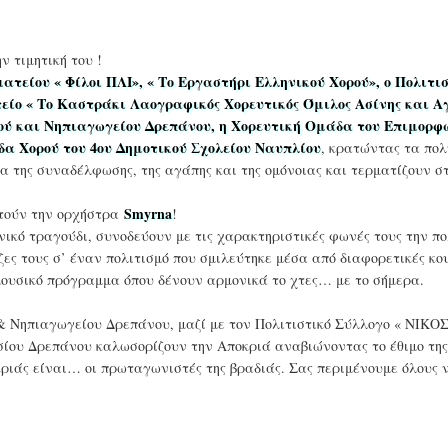
ν τιμητική του !
τείου « Φίλοι ΠΛΙ», « Το Εργαστήρι Ελληνικού Χορού», ο Πολιτισ
ίο « Το Καστράκι Λαογραφικός Χορευτικός Όμιλος Ασίνης και Α
ού και Νηπιαγωγείου Δρεπάνου, η Χορευτική Ομάδα του Επιμορφ
δα Χορού του 4ου Δημοτικού Σχολείου Ναυπλίου
, κρατώντας τα πο
α της συναδέλφωσης, της αγάπης και της ομόνοιας και τερματίζουν σ
Smyrna
ούν την ορχήστρα
!
νικό τραγούδι, συνοδεύουν με τις χαρακτηριστικές φωνές τους την π
ζες τους σ’ έναν πολιτισμό που σμιλεύτηκε μέσα από διαφορετικές κο
μουσικό πρόγραμμα όπου δένουν αρμονικά το χτες… με το σήμερα.
& Νηπιαγωγείου Δρεπάνου, μαζί με τον Πολιτιστικό Σύλλογο « ΝΙΚΟ
ου Δρεπάνου καλωσορίζουν την Αποκριά αναβιώνοντας το έθιμο της
ριάς είναι… οι πρωταγωνιστές της βραδιάς. Σας περιμένουμε όλους 