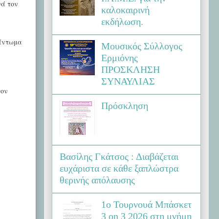
νά τον
καλοκαιρινή
εκδήλωση.
φάντωμα
Μουσικός Σύλλογος
Ερμιόνης
ΠΡΟΣΚΛΗΣΗ
ΣΥΝΑΥΛΙΑΣ
τον
Πρόσκληση
Βασίλης Γκάτσος : Διαβάζεται
ευχάριστα σε κάθε ξαπλώστρα
θερινής απόλαυσης
1ο Τουρνουά Μπάσκετ
3 on 3 2026 στη μνήμη