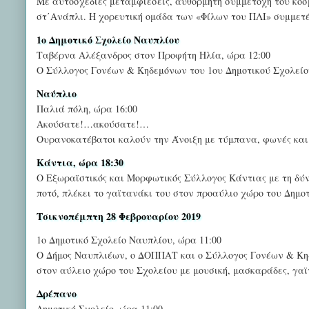
Με αυτοσχέδιες μεταμφιέσεις, αυθόρμητη συμμετοχή του κόσμ
στ΄Ανάπλι. Η χορευτική ομάδα των «Φίλων του ΠΛΙ» συμμετέχ
1ο Δημοτικό Σχολείο Ναυπλίου
Ταβέρνα Αλέξανδρος στον Προφήτη Ηλία, ώρα 12:00
Ο Σύλλογος Γονέων & Κηδεμόνων του 1ου Δημοτικού Σχολείου
Ναύπλιο
Παλιά πόλη, ώρα 16:00
Ακούσατε!…ακούσατε!…
Ουρανοκατέβατοι καλούν την Άνοιξη με τύμπανα, φωνές και
Κάντια, ώρα 18:30
Ο Εξωραϊστικός και Μορφωτικός Σύλλογος Κάντιας με τη δύν
ποτό, πλέκει το γαϊτανάκι του στον προαύλιο χώρο του Δημο
Τσικνοπέμπτη 28 Φεβρουαρίου 2019
1ο Δημοτικό Σχολείο Ναυπλίου, ώρα 11:00
Ο Δήμος Ναυπλιέων, ο ΔΟΠΠΑΤ και ο Σύλλογος Γονέων & Κηδ
στον αύλειο χώρο του Σχολείου με μουσική, μασκαράδες, γαϊ
Δρέπανο
Δημοτικό Σχολείο, ώρα 11:00