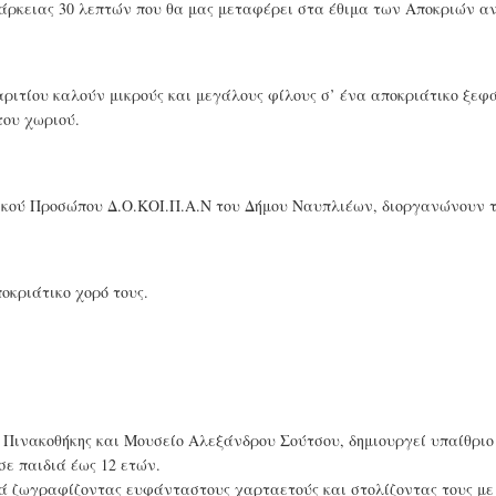
 διάρκειας 30 λεπτών που θα μας μεταφέρει στα έθιμα των Αποκριών α
ριτίου καλούν μικρούς και μεγάλους φίλους σ’ ένα αποκριάτικο ξε
του χωριού.
μικού Προσώπου Δ.Ο.ΚΟΙ.Π.Α.Ν του Δήμου Ναυπλιέων, διοργανώνουν 
οκριάτικο χορό τους.
 Πινακοθήκης και Μουσείο Αλεξάνδρου Σούτσου, δημιουργεί υπαίθριο
ε παιδιά έως 12 ετών.
κά ζωγραφίζοντας ευφάνταστους χαρταετούς και στολίζοντας τους με