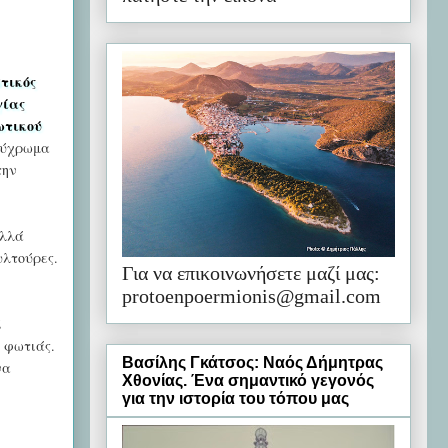
τικός
γίας
ωτικού
λύχρωμα
την
ολλά
υλτούρες.
Για να επικοινωνήσετε μαζί μας:
protoenpoermionis@gmail.com
Σ
 φωτιάς.
Βασίλης Γκάτσος: Ναός Δήμητρας
να
Χθονίας. Ένα σημαντικό γεγονός
για την ιστορία του τόπου μας