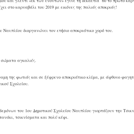
ου και γλέντι «εκ των ενόντων» έγινε τη δεκαετία ΄60 το πρώτο κα
ει στο καρναβάλι του 2019 με εικόνες της παλιάς αποκριάς!
 Ναυπλίου διοργανώνει τον ετήσιο αποκριάτικο χορό του.
 σώματα αγκαλιές.
αμη της φωτιάς και σε ξέφρενο αποκριάτικο κλίμα, με άφθονο φαγητ
τικού Σχολείου.
εμόνων του 1ου Δημοτικού Σχολείου Ναυπλίου γιορτάζουν την Τσικ
τανάκι, τσικνίσματα και πολύ κέφι.