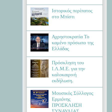
Ιστορικός περίπατος
στο Μπίστι
Αχρηστοκρατία Το
καμένο πρόσωπο της
Ελλάδας
Πρόσκληση του
Ι.Λ.Μ.Ε. για την
καλοκαιρινή
εκδήλωση.
Μουσικός Σύλλογος
Ερμιόνης
ΠΡΟΣΚΛΗΣΗ
ΣΥΝΑΥΛΙΑΣ