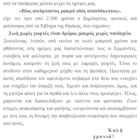
από τα πανάρχαια χρόνια μέχρι τις ημέρες μας.
«Βίος ανεόρταστος μακρά οδός απανδόκευτος»,
είχε πει πριν από 2.500 χρόνια ο Δημόκριτος, φυσικός και
φιλόσοφος από τα Άβδηρα της Θράκης, που σημαίνει:
Ζωή χωρίς γιορτές είναι δρόμος μακρύς χωρίς πανδοχείο.
Ξεκινώντας, λοιπόν, από εκείνα τα πολύ μακρινά χρόνια και
φθάνοντας στις ημέρες μας διαπιστώνουμε πως οι Ερμιονίτες,
ευλαβείς και φιλέορτοι, με σοφία και αστείρευτες δημιουργικές
δυνάμεις κοσμούν τη ζωή τους με λαμπρές γιορτές. Είναι το
αντίδοτο στον καθημερινό μόχθο και τη βιοπάλη. Πρώτιστα με
αυτές αποδίδουν τον οφειλόμενο σεβασμό στο θείο που ενισχύει
και στηρίζει την ύπαρξή τους. Τιμούν και δοξολογούν, όμως, και
τη μητέρα φύση για τα αγαθά και ό,τι άλλο τους προσφέρει. Τέλος,
χαίρονται και διασκεδάζουν με ταλέντο και φαντασία. Ζουν
στιγμές ανακούφισης και γαλήνης, ονειρεύονται και απολαμβάνουν
με όλη τους τη δύναμη την αναβλύζουσα συγκίνηση που απορρέει
από αυτές.
Καλή
χρονιά!