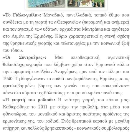
«Το Γιάλα-γιάλα»:
Μοναδικό, πανελλαδικά, τοπικό έθιμο που
συνδέεται με τη γιορτή των Θεοφανείων (παραμονή και ανήμερα)
και τον αγιασμό των υδάτων, αρχικά στα Μαντράκια και αργότερα
στο Λιμάνι της Ερμιόνης. Κύριο χαρακτηριστικό η στενή σχέση
της θρησκευτικής γιορτής και τελετουργίας με την κοινωνική ζωή
του τόπου.
«Οι Συντραέρες»:
Μια υπερθεαματική αγωνιστική
θαλασσοχορογραφία που λάμβανε χώρα στον Ερμιονικό κόλπο
την παραμονή των Αγίων Αναργύρων, πριν από τον πόλεμο του
1940. Τη διοργάνωναν τα παιδιά των ψαράδων της Ερμιόνης με τις
φρεσκοβαμμένες βάρκες των γονιών τους, που «αιωρούνταν»
πάνω στα κύματα της θάλασσας με τα φουσκωμένα πανιά τους.
«Η γιορτή του ροδιού»:
Η νεότερη γιορτή του τόπου μας.
Καθιερώθηκε το 2011 με στόχο την προβολή, στα μέσα του
φθινοπώρου, του μοναδικού και άριστης ποιότητας προϊόντος της
ερμιονίτικης γης, του ροδιού. Ενός θρεπτικού καρπού με μεγάλη
απήχηση και πολλούς θρησκευτικούς - κοινωνικούς συμβολισμούς