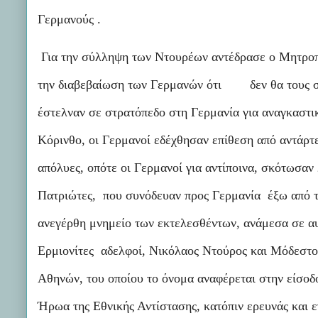
Γερμανούς .
Για την σύλληψη των Ντουρέων αντέδρασε ο Μητροπ
την διαβεβαίωση των Γερμανών ότι δεν θα τους σ
έστελναν σε στρατόπεδο στη Γερμανία για αναγκαστ
Κόρινθο, οι Γερμανοί εδέχθησαν επίθεση από αντάρ
απόλυες, οπότε οι Γερμανοί για αντίποινα, σκότωσαν
Πατριώτες, που συνόδευαν προς Γερμανία έξω από τ
ανεγέρθη μνημείο των εκτελεσθέντων, ανάμεσα σε αυ
Ερμιονίτες αδελφοί, Νικόλαος Ντούρος και Μόδεστο
Αθηνών, του οποίου το όνομα αναφέρεται στην είσο
Ήρωα της Εθνικής Αντίστασης, κατόπιν ερευνάς και 