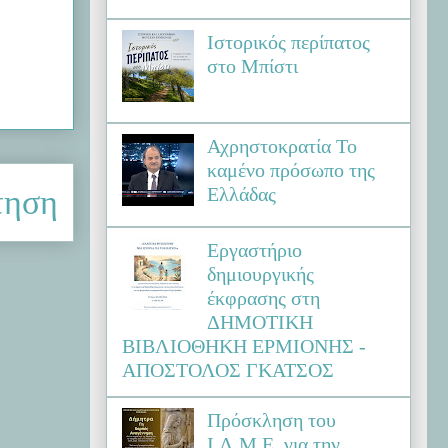
Ιστορικός περίπατος
στο Μπίστι
Αχρηστοκρατία Το
καμένο πρόσωπο της
Ελλάδας
τηση
Εργαστήριο
δημιουργικής
έκφρασης στη
ΔΗΜΟΤΙΚΗ
ΒΙΒΛΙΟΘΗΚΗ ΕΡΜΙΟΝΗΣ -
ΑΠΟΣΤΟΛΟΣ ΓΚΑΤΣΟΣ
Πρόσκληση του
Ι.Λ.Μ.Ε. για την