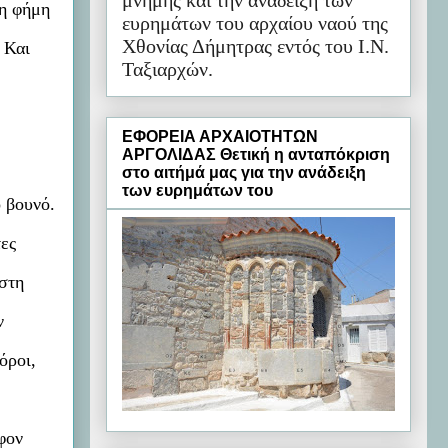
μνήμης και την ανάδειξη των
 η φήμη
ευρημάτων του αρχαίου ναού της
Χθονίας Δήμητρας εντός του Ι.Ν.
 Και
Ταξιαρχών.
ΕΦΟΡΕΙΑ ΑΡΧΑΙΟΤΗΤΩΝ
ΑΡΓΟΛΙΔΑΣ Θετική η ανταπόκριση
στο αιτήμά μας για την ανάδειξη
των ευρημάτων του
ο βουνό.
τες
αστη
ν
όροι,
εφον