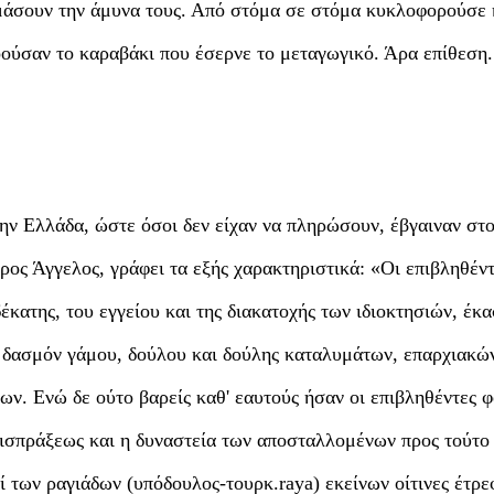
τοιμάσουν την άμυνα τους. Από στόμα σε στόμα κυκλοφορούσε
οούσαν το καραβάκι που έσερνε το μεταγωγικό. Άρα επίθεση.
την Ελλάδα, ώστε όσοι δεν είχαν να πληρώσουν, έβγαιναν στ
ρος Άγγελος, γράφει τα εξής χαρακτηριστικά: «Οι επιβληθέν
δέκατης, του εγγείου και της διακατοχής των ιδιοκτησιών, έκ
, δασμόν γάμου, δούλου και δούλης καταλυμάτων, επαρχιακώ
ν. Ενώ δε ούτο βαρείς καθ' εαυτούς ήσαν οι επιβληθέντες φ
 εισπράξεως και η δυναστεία των αποσταλλομένων προς τούτο
 των ραγιάδων (υπόδουλος-τουρκ.
raya
) εκείνων οίτινες έτρ