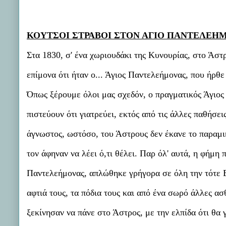
ΚΟΥΤΣΟΙ ΣΤΡΑΒΟΙ ΣΤΟΝ ΑΓΙΟ ΠΑΝΤΕΛΕΗ
Στα 1830, σ' ένα χωριουδάκι της Κυνουρίας, στο Άστ
επίμονα ότι ήταν ο... Άγιος Παντελεήμονας, που ήρθε
Όπως ξέρουμε όλοι μας σχεδόν, ο πραγματικός Άγιος
πιστεύουν ότι γιατρεύει, εκτός από τις άλλες παθήσε
άγνωστος, ωστόσο, του Άστρους δεν έκανε το παραμι
τον άφηναν να λέει ό,τι θέλει. Παρ όλ' αυτά, η φήμ
Παντελεήμονας, απλώθηκε γρήγορα σε όλη την τότε Ε
αφτιά τους, τα πόδια τους και από ένα σωρό άλλες ασθ
ξεκίνησαν να πάνε στο Άστρος, με την ελπίδα ότι θα 