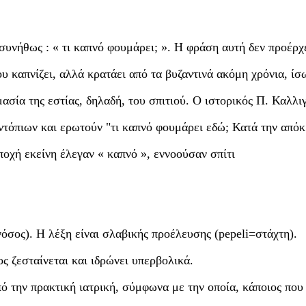
 συνήθως : « τι καπνό φουμάρει; ». Η φράση αυτή δεν προέρχ
υ καπνίζει, αλλά κρατάει από τα βυζαντινά ακόμη χρόνια, ίσ
ασία της εστίας, δηλαδή, του σπιτιού. Ο ιστορικός Π. Καλλιγ
εντόπιων και ερωτούν "τι καπνό φουμάρει εδώ; Κατά την απόκ
ποχή εκείνη έλεγαν « καπνό », εννοούσαν σπίτι
νόσος). Η λέξη είναι σλαβικής προέλευσης (
pepeli
=στάχτη).
ς ζεσταίνεται και ιδρώνει υπερβολικά.
πό την πρακτική ιατρική, σύμφωνα με την οποία, κάποιος που