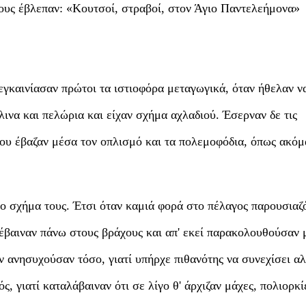
τους έβλεπαν: «Κουτσοί, στραβοί, στον Άγιο Παντελεήμονα»
εγκαινίασαν πρώτοι τα ιστιοφόρα μεταγωγικά, όταν ήθελαν ν
λινα και πελώρια και είχαν σχήμα αχλαδιού. Έσερναν δε τις
που έβαζαν μέσα τον οπλισμό και τα πολεμοφόδια, όπως ακόμ
το σχήμα τους. Έτσι όταν καμιά φορά στο πέλαγος παρουσιαζ
νέβαιναν πάνω στους βράχους και απ' εκεί παρακολουθούσαν 
εν ανησυχούσαν τόσο, γιατί υπήρχε πιθανότης να συνεχίσει α
, γιατί καταλάβαιναν ότι σε λίγο θ' άρχιζαν μάχες, πολιορκί