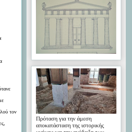
α
α
ότανε
με
λλού τον
Πρόταση για την άμεση
ες,
αποκατάσταση της ιστορικής