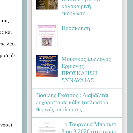
καλοκαιρινή
εκδήλωση.
εται,
Πρόσκληση
ως και
άς λέει
ριση δε
Μουσικός Σύλλογος
Ερμιόνης
ΠΡΟΣΚΛΗΣΗ
ΣΥΝΑΥΛΙΑΣ
Βασίλης Γκάτσος : Διαβάζεται
ευχάριστα σε κάθε ξαπλώστρα
θερινής απόλαυσης
1ο Τουρνουά Μπάσκετ
 νοσεί
3 on 3 2026 στη μνήμη