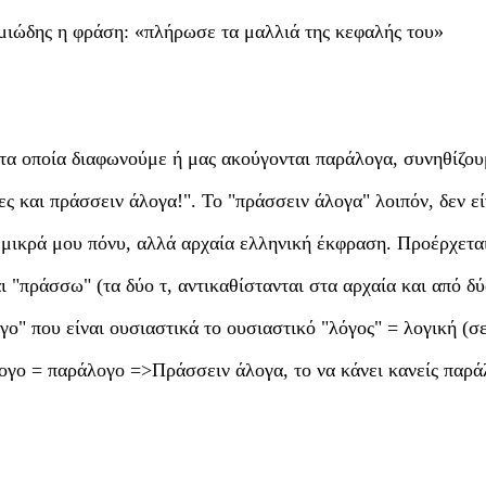
ιμιώδης η φράση: «πλήρωσε τα μαλλιά της κεφαλής του»
 τα οποία διαφωνούμε ή μας ακούγονται παράλογα, συνηθίζου
ες και πράσσειν άλογα!". Το "πράσσειν άλογα" λοιπόν, δεν εί
 μικρά μου πόνυ, αλλά αρχαία ελληνική έκφραση. Προέρχεται
 "πράσσω" (τα δύο τ, αντικαθίστανται στα αρχαία και από δύ
ογο" που είναι ουσιαστικά το ουσιαστικό "λόγος" = λογική (σ
-λογο = παράλογο =>Πράσσειν άλογα, το να κάνει κανείς παρ