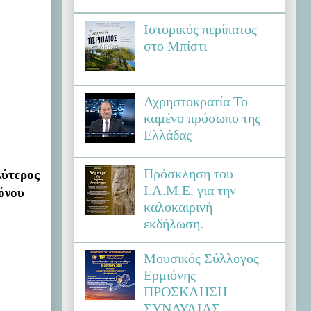
Ιστορικός περίπατος
στο Μπίστι
Αχρηστοκρατία Το
καμένο πρόσωπο της
Ελλάδας
Πρόσκληση του
λύτερος
Ι.Λ.Μ.Ε. για την
όνου
καλοκαιρινή
εκδήλωση.
Μουσικός Σύλλογος
Ερμιόνης
ΠΡΟΣΚΛΗΣΗ
ΣΥΝΑΥΛΙΑΣ