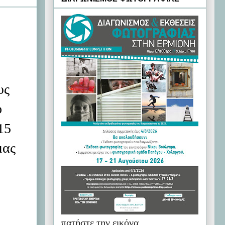
υς
ο
15
μας
πατήστε την εικόνα