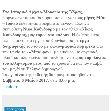
Στο Ιστορικό Αρχείο-Μουσείο της Ύδρας
,
διοργανώνεται και θα παρουσιαστεί για τους
μήνες Μάιο
– Ιούνιο
έκθεση-αφιέρωμα στο μεγάλο
Έλληνα
σκηνοθέτη
Νίκο Κούνδουρο
με τον τίτλο
«Νίκος
Κούνδουρος, μάρτυρες στο κάδρο»
. Η έκθεση είναι
αφιερωμένη στο έργο του Κούνδουρου με
έργα
ζωγραφικής
του ιδίου με
φωτογραφικά πορτρέτα
από
την ταινία του
«Μπαϋρον»
, με εικόνες, με αρχειακό
υλικό και όλα εκείνα που συνθέτουν το
«μαρτυρολόγιο»
του ελληνισμού
μέσα από το χρωστήρα και τον καμβά
του μεγάλου Έλληνα δημιουργού.
Τα
εγκαίνια
της έκθεσης θα πραγματοποιηθούν το
Σάββατο, 6 Μαίου 2017
, στις 8.00 μ.μ.
elculture
Κοινή χρήση