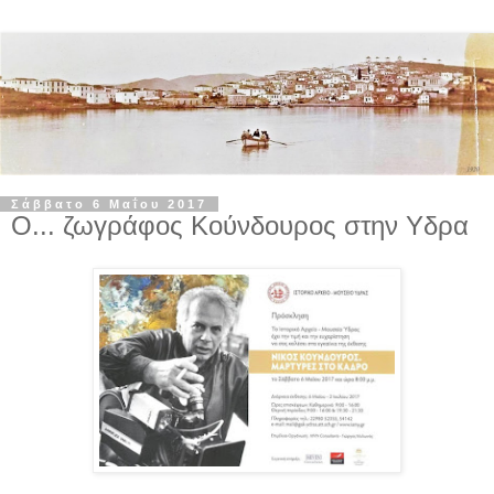
Σάββατο 6 Μαΐου 2017
Ο... ζωγράφος Κούνδουρος στην Υδρα