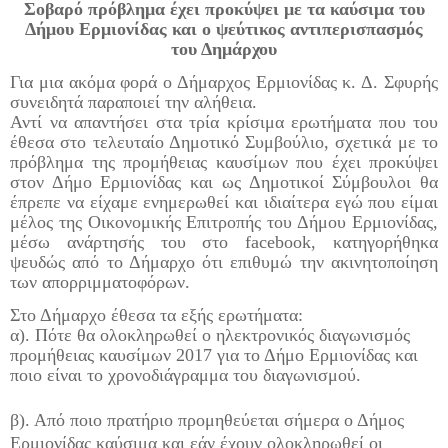
Σοβαρό πρόβλημα έχει προκύψει με τα καύσιμα του
Δήμου Ερμιονίδας και ο ψεύτικος αντιπερισπασμός
του Δημάρχου
Για μια ακόμα φορά ο Δήμαρχος Ερμιονίδας κ. Δ. Σφυρής
συνειδητά παραποιεί την αλήθεια.
Αντί να απαντήσει στα τρία κρίσιμα ερωτήματα που του
έθεσα στο τελευταίο Δημοτικό Συμβούλιο, σχετικά με το
πρόβλημα της προμήθειας καυσίμων που έχει προκύψει
στον Δήμο Ερμιονίδας και ως Δημοτικοί Σύμβουλοι θα
έπρεπε να είχαμε ενημερωθεί και ιδιαίτερα εγώ που είμαι
μέλος της Οικονομικής Επιτροπής του Δήμου Ερμιονίδας,
μέσω ανάρτησής του στο
facebook
, κατηγορήθηκα
ψευδώς από το Δήμαρχο ότι επιθυμώ την ακινητοποίηση
των απορριμματοφόρων.
Στο Δήμαρχο έθεσα τα εξής ερωτήματα:
α). Πότε θα ολοκληρωθεί ο ηλεκτρονικός διαγωνισμός
προμήθειας καυσίμων 2017 για το Δήμο Ερμιονίδας και
ποιο είναι το χρονοδιάγραμμα του διαγωνισμού.
β). Από ποιο πρατήριο προμηθεύεται σήμερα ο Δήμος
Ερμιονίδας καύσιμα και εάν έχουν ολοκληρωθεί οι