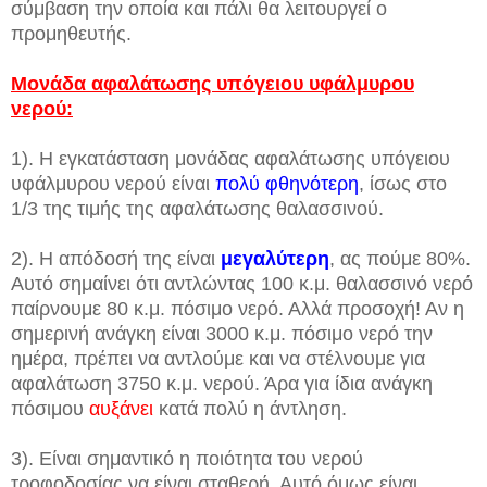
σύμβαση την οποία και πάλι θα λειτουργεί ο
προμηθευτής.
Μονάδα αφαλάτωσης υπόγειου υφάλμυρου
νερού:
1). Η εγκατάσταση μονάδας αφαλάτωσης υπόγειου
υφάλμυρου νερού είναι
πολύ φθηνότερη
, ίσως στο
1/3 της τιμής της αφαλάτωσης θαλασσινού.
2). Η απόδοσή της είναι
μεγαλύτερη
, ας πούμε 80%.
Αυτό σημαίνει ότι αντλώντας 100 κ.μ. θαλασσινό νερό
παίρνουμε 80 κ.μ. πόσιμο νερό. Αλλά προσοχή! Αν η
σημερινή ανάγκη είναι 3000 κ.μ. πόσιμο νερό την
ημέρα, πρέπει να αντλούμε και να στέλνουμε για
αφαλάτωση 3750 κ.μ. νερού. Άρα για ίδια ανάγκη
πόσιμου
αυξάνει
κατά πολύ η άντληση.
3). Είναι σημαντικό η ποιότητα του νερού
τροφοδοσίας να είναι σταθερή. Αυτό όμως είναι