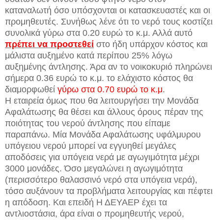
καταναλωτή όσο υπόσχονται οι κατασκευαστές και οι
προμηθευτές. Συνήθως λένε ότι το νερό τους κοστίζει
συνολικά γύρω στα 0.20 ευρώ το κ.μ. Αλλά αυτό
πρέπει να προστεθεί
στο ήδη υπάρχον κόστος και
μάλιστα αυξημένο κατά περίπου 25% λόγω
αυξημένης άντλησης. Άρα αν το νοικοκυριό πληρώνει
σήμερα 0.36 ευρώ το κ.μ. το ελάχιστο κόστος θα
διαμορφωθεί
γύρω στα 0.70 ευρώ το κ.μ
.
Η εταιρεία όμως που θα λειτουργήσει την Μονάδα
Αφαλάτωσης θα θέσει και άλλους όρους πέραν της
ποιότητας του νερού άντλησης που είπαμε
παραπάνω. Μία Μονάδα Αφαλάτωσης υφάλμυρου
υπόγειου νερού μπορεί να εγγυηθεί μεγάλες
αποδόσεις για υπόγεια νερά με αγωγιμότητα μέχρι
3000 μονάδες. Όσο μεγαλώνει η αγωγιμότητα
(περισσότερο θαλασσινό νερό στα υπόγεια νερά),
τόσο αυξάνουν τα προβλήματα λειτουργίας και πέφτει
η απόδοση. Και επειδή Η ΔΕΥΑΕΡ έχει τα
αντλιοστάσια, άρα είναι ο προμηθευτής νερού,