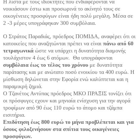
Η λίστα με τους ιδιοκτήτες που ενδιαφέρονται να
νοικιάσουν έστω και προσωρινά το ακίνητό τους σε
οικογένειες προσφύγων είναι ήδη πολύ μεγάλη. Μέσα σε
2 -3 μέρες υπογράφηκαν 300 συμβόλαια.
Ο Στράτος Παραδιάς, πρόεδρος ΠΟΜΙΔΑ, αναφέρει ότι οι
κατοικείες που αναζητώνται πρέπει να είναι
πάνω από 60
τετραγωνικά
ώστε να υπάρχει η δυνατότητα διαμονής
τουλάχιστον 4 έως 6 ατόμων. Θα υπογράφονται
συμβόλαια έως το τέλος του χρόνου
με δυνατότητα
παράτασης και με ανώτατο ποσό ενοικίου τα 400 ευρώ. Η
μίσθωση δηλώνεται στην Εφορία ενώ καλύπτεται και η
παραμικρή ζημιά.
Ο Τζανέτος Αντύπας πρόεδρος ΜΚΟ ΠΡΑΞΙΣ τονίζει ότι
οι πρόσφυγες εχουν και μηνιαία ενίσχυση για την αγορά
τροφίμων από 90 έως 110 ευρώ το άτομο και τζάμπα
εισιτήρια.
Επιδότηση έως 800 ευρώ το μήνα προβλέπεται και για
όσους φιλοξενήσουν στα σπίτια τους οικογένειες
προσφύγων.