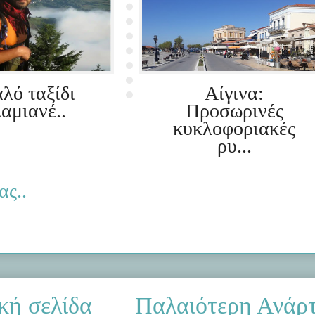
λό ταξίδι
Αίγινα:
αμιανέ..
Προσωρινές
κυκλοφοριακές
ρυ...
ας..
κή σελίδα
Παλαιότερη Ανάρ