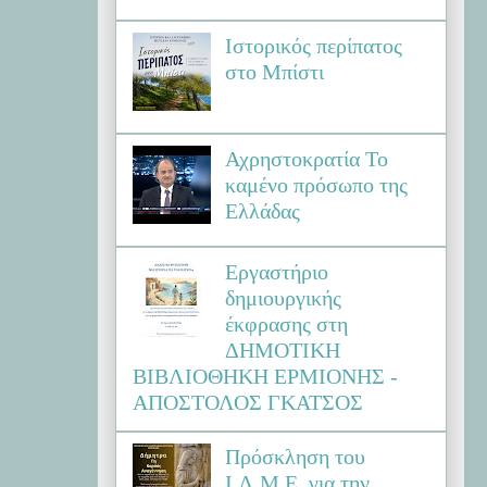
Ιστορικός περίπατος
στο Μπίστι
Αχρηστοκρατία Το
καμένο πρόσωπο της
Ελλάδας
Εργαστήριο
δημιουργικής
έκφρασης στη
ΔΗΜΟΤΙΚΗ
ΒΙΒΛΙΟΘΗΚΗ ΕΡΜΙΟΝΗΣ -
ΑΠΟΣΤΟΛΟΣ ΓΚΑΤΣΟΣ
Πρόσκληση του
Ι.Λ.Μ.Ε. για την