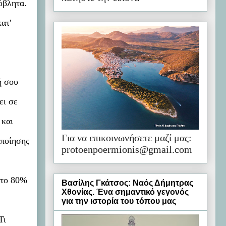
όβλητα.
ατ'
ή σου
ει σε
 και
Για να επικοινωνήσετε μαζί μας:
οποίησης
protoenpoermionis@gmail.com
ν το 80%
Βασίλης Γκάτσος: Ναός Δήμητρας
Χθονίας. Ένα σημαντικό γεγονός
για την ιστορία του τόπου μας
Τι