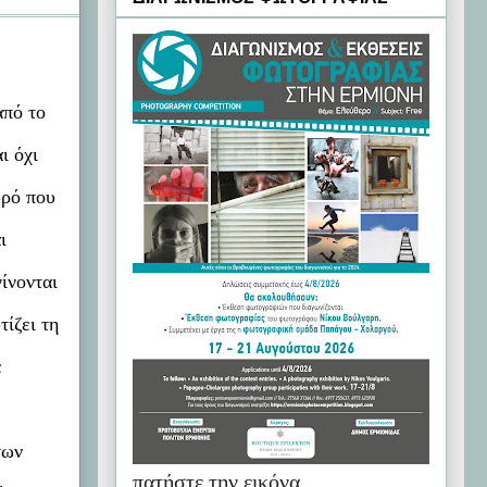
από το
ι όχι
υρό που
ι
ίνονται
ίζει τη
ε
των
πατήστε την εικόνα