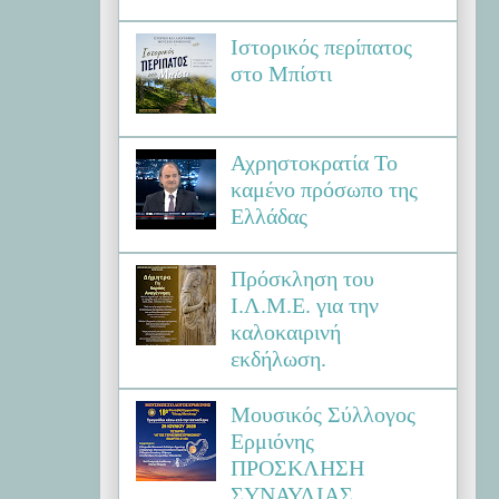
Ιστορικός περίπατος
στο Μπίστι
Αχρηστοκρατία Το
καμένο πρόσωπο της
Ελλάδας
Πρόσκληση του
Ι.Λ.Μ.Ε. για την
καλοκαιρινή
εκδήλωση.
Μουσικός Σύλλογος
Ερμιόνης
ΠΡΟΣΚΛΗΣΗ
ΣΥΝΑΥΛΙΑΣ