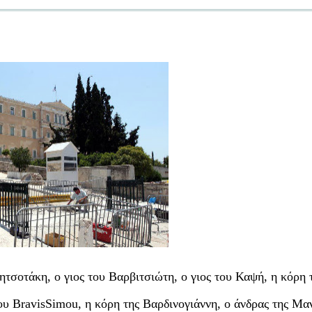
ητσοτάκη, ο γιος του Βαρβιτσιώτη, ο γιος του Καψή, η κόρη 
ου BravisSimou, η κόρη της Βαρδινογιάννη, ο άνδρας της Μ