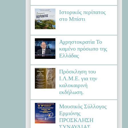
Ιστορικός περίπατος
στο Μπίστι
Αχρηστοκρατία Το
καμένο πρόσωπο της
Ελλάδας
Πρόσκληση του
Ι.Λ.Μ.Ε. για την
καλοκαιρινή
εκδήλωση.
Μουσικός Σύλλογος
Ερμιόνης
ΠΡΟΣΚΛΗΣΗ
ΣΥΝΑΥΛΙΑΣ