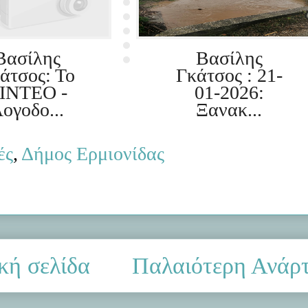
Βασίλης
Βασίλης
άτσος: Το
Γκάτσος : 21-
ΙΝΤΕΟ -
01-2026:
ογοδο...
Ξανακ...
ές
,
Δήμος Ερμιονίδας
κή σελίδα
Παλαιότερη Ανάρ