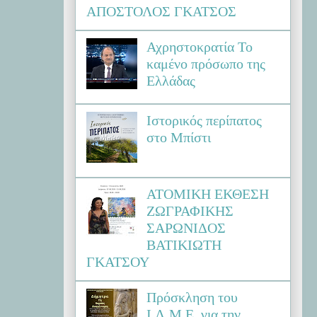
ΑΠΟΣΤΟΛΟΣ ΓΚΑΤΣΟΣ
Αχρηστοκρατία Το
καμένο πρόσωπο της
Ελλάδας
Ιστορικός περίπατος
στο Μπίστι
ΑΤΟΜΙΚΗ ΕΚΘΕΣΗ
ΖΩΓΡΑΦΙΚΗΣ
ΣΑΡΩΝΙΔΟΣ
ΒΑΤΙΚΙΩΤΗ
ΓΚΑΤΣΟΥ
Πρόσκληση του
Ι.Λ.Μ.Ε. για την