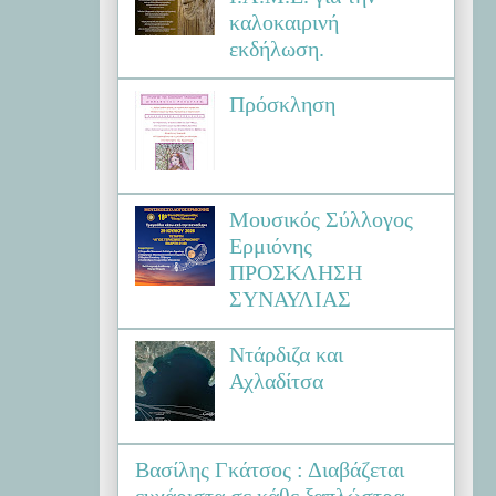
καλοκαιρινή
εκδήλωση.
Πρόσκληση
Μουσικός Σύλλογος
Ερμιόνης
ΠΡΟΣΚΛΗΣΗ
ΣΥΝΑΥΛΙΑΣ
Ντάρδιζα και
Αχλαδίτσα
Βασίλης Γκάτσος : Διαβάζεται
ευχάριστα σε κάθε ξαπλώστρα