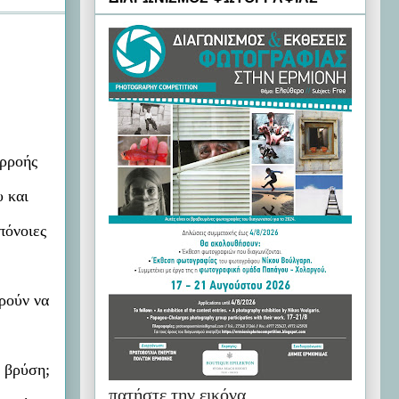
αρροής
υ και
πόνοιες
ρούν να
ν βρύση;
πατήστε την εικόνα