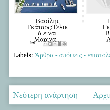
Βασίλης
Γκάτσος:Τελικ
Γκ
ά είναι
Β
Μαρίνα...
Λ
Labels:
Άρθρα - απόψεις - επιστολ
Νεότερη ανάρτηση
Αρχι