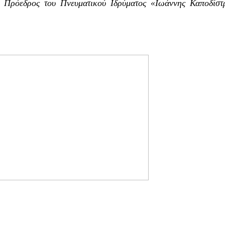
 Πρόεδρος του Πνευματικού Ιδρύματος «Ιωάννης Καποδίστρ