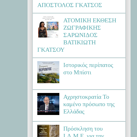
ΑΠΟΣΤΟΛΟΣ ΓΚΑΤΣΟΣ
ΑΤΟΜΙΚΗ ΕΚΘΕΣΗ
ΖΩΓΡΑΦΙΚΗΣ
ΣΑΡΩΝΙΔΟΣ
ΒΑΤΙΚΙΩΤΗ
ΓΚΑΤΣΟΥ
Ιστορικός περίπατος
στο Μπίστι
Αχρηστοκρατία Το
καμένο πρόσωπο της
Ελλάδας
Πρόσκληση του
Ι.Λ.Μ.Ε. για την