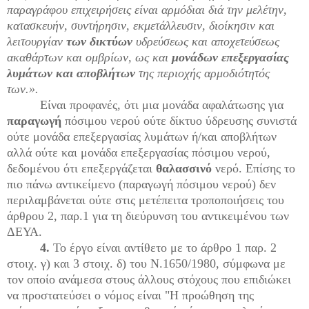
παραγράφου επιχειρήσεις είναι αρμόδιαι διά την μελέτην,
κατασκευήν, συντήρησιν, εκμετάλλευσιν, διοίκησιν και
λειτουργίαν
των δικτύων
υδρεύσεως και αποχετεύσεως
ακαθάρτων και ομβρίων, ως και
μονάδων επεξεργασίας
λυμάτων και αποβλήτων
της περιοχής αρμοδιότητός
των.».
Είναι προφανές, ότι μια μονάδα αφαλάτωσης για
παραγωγή
πόσιμου νερού ούτε δίκτυο ύδρευσης συνιστά
ούτε μονάδα επεξεργασίας λυμάτων ή/και αποβλήτων
αλλά ούτε και μονάδα επεξεργασίας πόσιμου νερού,
δεδομένου ότι επεξεργάζεται
θαλασσινό
νερό. Επίσης το
πιο πάνω αντικείμενο (παραγωγή πόσιμου νερού) δεν
περιλαμβάνεται ούτε στις μετέπειτα τροποποιήσεις του
άρθρου 2, παρ.1 για τη διεύρυνση του αντικειμένου των
ΔΕΥΑ.
4.
Το έργο είναι αντίθετο με το άρθρο 1 παρ. 2
στοιχ. γ) και 3 στοιχ. δ) του Ν.1650/1980, σύμφωνα με
τον οποίο ανάμεσα στους άλλους στόχους που επιδιώκει
να προστατεύσει ο νόμος είναι "Η προώθηση της