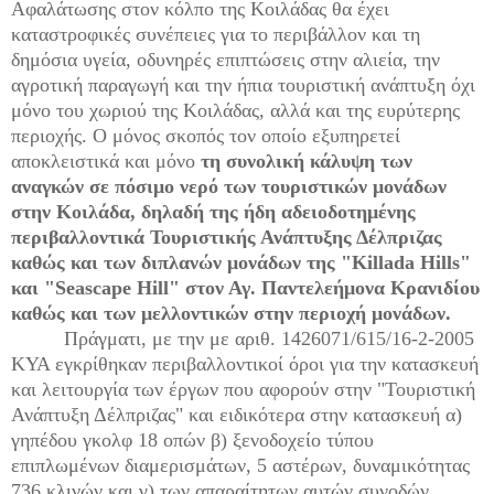
Αφαλάτωσης στον κόλπο της Κοιλάδας θα έχει
καταστροφικές συνέπειες για το περιβάλλον και τη
δημόσια υγεία, οδυνηρές επιπτώσεις στην αλιεία, την
αγροτική παραγωγή και την ήπια τουριστική ανάπτυξη όχι
μόνο του χωριού της Κοιλάδας, αλλά και της ευρύτερης
περιοχής. Ο μόνος σκοπός τον οποίο εξυπηρετεί
αποκλειστικά και μόνο
τη συνολική κάλυψη των
αναγκών σε πόσιμο νερό των τουριστικών μονάδων
στην Κοιλάδα, δηλαδή της ήδη αδειοδοτημένης
περιβαλλοντικά Τουριστικής Ανάπτυξης Δέλπριζας
καθώς και των διπλανών μονάδων της "
Killada
Hills
"
και "
Seascape
Hill
" στον Αγ. Παντελεήμονα Κρανιδίου
καθώς και των μελλοντικών στην περιοχή μονάδων.
Πράγματι, με την με αριθ. 1426071/615/16-2-2005
ΚΥΑ εγκρίθηκαν περιβαλλοντικοί όροι για την κατασκευή
και λειτουργία των έργων που αφορούν στην "Τουριστική
Ανάπτυξη Δέλπριζας" και ειδικότερα στην κατασκευή α)
γηπέδου γκολφ 18 οπών β) ξενοδοχείο τύπου
επιπλωμένων διαμερισμάτων, 5 αστέρων, δυναμικότητας
736 κλινών και γ) των απαραίτητων αυτών συνοδών