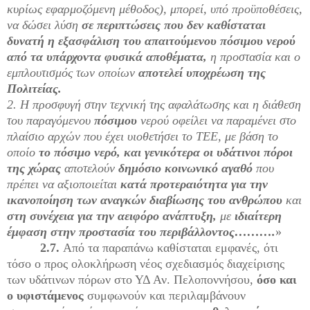
κυρίως εφαρμοζόμενη μέθοδος), μπορεί, υπό προϋποθέσεις,
να δώσει λύση
σε περιπτώσεις που δεν καθίσταται
δυνατή η εξασφάλιση του απαιτούμενου πόσιμου νερού
από τα υπάρχοντα φυσικά αποθέματα,
η προστασία και ο
εμπλουτισμός των οποίων
αποτελεί υποχρέωση της
Πολιτείας.
2. Η προσφυγή στην τεχνική της αφαλάτωσης και η διάθεση
του παραγόμενου
πόσιμου
νερού οφείλει να παραμένει στο
πλαίσιο αρχών που έχει υιοθετήσει το ΤΕΕ, με βάση το
οποίο
το πόσιμο νερό, και γενικότερα οι υδάτινοι πόροι
της χώρας
αποτελούν
δημόσιο κοινωνικό αγαθό
που
πρέπει να αξιοποιείται
κατά προτεραιότητα για την
ικανοποίηση των αναγκών διαβίωσης του ανθρώπου
και
στη συνέχεια για την αειφόρο ανάπτυξη,
με
ιδιαίτερη
έμφαση στην προστασία του περιβάλλοντος……….
»
2.7.
Από τα παραπάνω καθίσταται εμφανές, ότι
τόσο ο προς ολοκλήρωση νέος σχεδιασμός διαχείρισης
των υδάτινων πόρων στο ΥΔ Αν. Πελοποννήσου,
όσο και
ο υφιστάμενος
συμφωνούν και περιλαμβάνουν