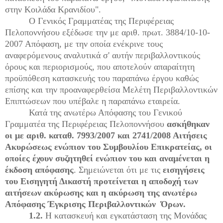
στην Κοιλάδα Κρανιδίου".
Ο Γενικός Γραμματέας της Περιφέρειας
Πελοποννήσου εξέδωσε την με αριθ. πρωτ. 3884/10-10-
2007 Απόφαση, με την οποία ενέκρινε τους
αναφερόμενους αναλυτικά σ' αυτήν περιβαλλοντικούς
όρους και περιορισμούς, που αποτελούν απαραίτητη
προϋπόθεση κατασκευής του παραπάνω έργου καθώς
επίσης και την προαναφερθείσα Μελέτη Περιβαλλοντικών
Επιπτώσεων που υπέβαλε η παραπάνω εταιρεία.
Κατά της ανωτέρω Απόφασης του Γενικού
Γραμματέα της Περιφέρειας Πελοποννήσου
ασκήθηκαν
οι με αριθ. καταθ. 7993/2007 και 2741/2008 Αιτήσεις
Ακυρώσεως ενώπιον του Συμβουλίου Επικρατείας, οι
οποίες έχουν συζητηθεί ενώπιον του και αναμένεται η
έκδοση απόφασης
. Σημειώνεται ότι με τις
εισηγήσεις
του Εισηγητή Δικαστή προτείνεται η αποδοχή των
αιτήσεων ακύρωσης και η ακύρωση της ανωτέρω
Απόφασης Έγκρισης Περιβαλλοντικών Όρων.
1.2.
Η κατασκευή και εγκατάσταση της Μονάδας