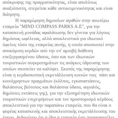
απόκρυψης της πραγματικότητας, είναι απολύτως
αναξιόπιστη, στερείται κάθε αντικειμενικότητας και είναι
διάτρητη.
Η παραχώρηση δημοσίων αγαθών στην ανωτέρω
εταιρεία "
MIND
COMPASS
PARKS
A
.
E
", για την
κατασκευή μονάδας αφαλάτωσης δεν γίνεται για λόγους
δημόσιας ωφέλειας, αλλά αποκλειστικά για ιδιωτικό
όφελος τόσο της εταιρείας αυτής, η οποία αποσκοπεί στην
αποκόμιση κερδών από την επ' αμοιβή διάθεση
επεξεργασμένου ύδατος, όσο και των ιδιωτικών
τουριστικών συγκροτημάτων τις ανάγκες ύδρευσης των
οποίων σκοπεύει να καλύψει. Σκοπός της παραχώρησης
είναι η κερδοσκοπική εκμετάλλευση κοινών τοις πάσι και
κοινόχρηστων πραγμάτων (κόλπος, εγκαταστάσεις,
θαλάσσιος βιότοπος και θαλάσσια ύδατα, αιγιαλός,
δημόσιες εκτάσεις γης), για την εξυπηρέτηση ιδιωτικών
τουριστικών επιχειρήσεων και τον προσπορισμό κέρδους
αποκλειστικά για την παραπάνω εταιρεία, που θα είναι ο
φορέας κατασκευής και αποκλειστικής εκμετάλλευσης του
έργου, δεδομένου ότι η ίδια η εταιρεία έχει προαναγγείλει