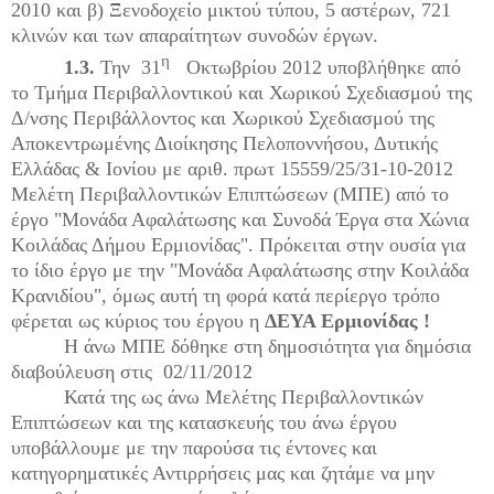
2010 και β) Ξενοδοχείο μικτού τύπου, 5 αστέρων, 721
κλινών και των απαραίτητων συνοδών έργων.
η
1.3.
Την 31
Οκτωβρίου 2012 υποβλήθηκε από
το Τμήμα Περιβαλλοντικού και Χωρικού Σχεδιασμού της
Δ/νσης Περιβάλλοντος και Χωρικού Σχεδιασμού της
Αποκεντρωμένης Διοίκησης Πελοποννήσου, Δυτικής
Ελλάδας & Ιονίου με αριθ. πρωτ 15559/25/31-10-2012
Μελέτη Περιβαλλοντικών Επιπτώσεων (ΜΠΕ) από το
έργο "Μονάδα Αφαλάτωσης και Συνοδά Έργα στα Χώνια
Κοιλάδας Δήμου Ερμιονίδας". Πρόκειται στην ουσία για
το ίδιο έργο με την "Μονάδα Αφαλάτωσης στην Κοιλάδα
Κρανιδίου", όμως αυτή τη φορά κατά περίεργο τρόπο
φέρεται ως κύριος του έργου η
ΔΕΥΑ Ερμιονίδας !
Η άνω ΜΠΕ δόθηκε στη δημοσιότητα για δημόσια
διαβούλευση στις 02/11/2012
Κατά της ως άνω Μελέτης Περιβαλλοντικών
Επιπτώσεων και της κατασκευής του άνω έργου
υποβάλλουμε με την παρούσα τις έντονες και
κατηγορηματικές Αντιρρήσεις μας και ζητάμε να μην