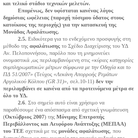
και τελικό στάδιο τεχνικών μελετών.
Επομένως, δεν υφίσταται κανένας λόγος
δημόσιας ωφέλειας (παροχή πόσιμου ύδατος στους
κατοίκους της περιοχής) για την κατασκευή της
Μονάδας Αφαλάτωσης.
2.5.
Ειδικότερα για το ενδεχόμενο προσφυγής στη
μέθοδο της
αφαλάτωσης
το Σχέδιο Διαχείρισης του ΥΔ
Αν. Πελοποννήσου, παρόλο που τη μνημονεύει
ονομαστικά ,ως περιλαμβανόμενη στις
«κύριες κατηγορίες
συμπληρωματικών μέτρων σύμφωνα με την Οδηγία και το
ΠΔ 51/2007»
(Τεύχος
«Λεκάνη Απορροής Ρεμάτων
Αργολικού Κόλπου (
GR
31)»
, σελ.10-11)
δεν την
περιλαμβάνει σε κανένα από τα προτεινόμενα μέτρα σε
όλο το ΥΔ.
2.6
. Στο σημείο αυτό είναι χρήσιμο να
παραθέσουμε ένα απόσπασμα από σχετική γνωμάτευση
(
Οκτώβριος
2007
) της
Μόνιμης Επιτροπής
Περιβάλλοντος και Αειφόρου Ανάπτυξης (ΜΕΠΑΑ)
του ΤΕΕ
σχετικά με τις
μονάδες αφαλάτωσης
, που
διατυπώθηκε με την ευκαιρία της αρχικής εκδοχής της