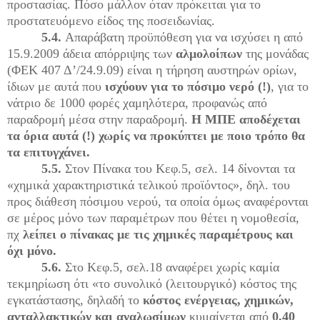
προστασίας. Πόσο μάλλον όταν πρόκειται για το
προστατευόμενο είδος της ποσειδωνίας.
5.4.
Απαράβατη προϋπόθεση για να ισχύσει η από
15.9.2009 άδεια απόρριψης των
αλμολοίπων
της μονάδας
(ΦΕΚ 407 Δ’/24.9.09) είναι η τήρηση αυστηρών ορίων,
ίδιων με αυτά που
ισχύουν για το πόσιμο νερό (!)
, για το
νάτριο δε 1000 φορές χαμηλότερα, προφανώς από
παραδρομή μέσα στην παραδρομή.
Η ΜΠΕ αποδέχεται
τα όρια αυτά (!) χωρίς να προκύπτει με ποιο τρόπο θα
τα επιτυγχάνει.
5.5.
Στον
Πίνακα του Κεφ.5, σελ. 14 δίνονται τα
«χημικά χαρακτηριστικά τελικού προϊόντος», δηλ. του
προς διάθεση πόσιμου νερού, τα οποία όμως αναφέρονται
σε μέρος μόνο των παραμέτρων που θέτει η νομοθεσία,
πχ
λείπει ο πίνακας με τις χημικές παραμέτρους και
όχι μόνο.
5.6.
Στο Κεφ.5, σελ.18 αναφέρει χωρίς καμία
τεκμηρίωση ότι «το συνολικό (λειτουργικό) κόστος της
εγκατάστασης, δηλαδή το
κόστος ενέργειας, χημικών,
ανταλλακτικών και αναλωσίμων
κυμαίνεται από
0,40