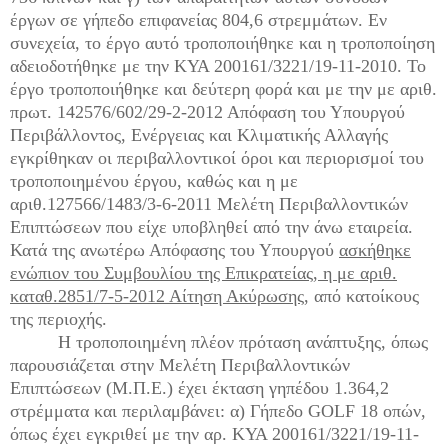
έργων σε γήπεδο επιφανείας 804,6 στρεμμάτων. Εν
συνεχεία, το έργο αυτό τροποποιήθηκε και η τροποποίηση
αδειοδοτήθηκε με την ΚΥΑ 200161/3221/19-11-2010. Το
έργο τροποποιήθηκε και δεύτερη φορά και με την με αριθ.
πρωτ. 142576/602/29-2-2012 Απόφαση του Υπουργού
Περιβάλλοντος, Ενέργειας και Κλιματικής Αλλαγής
εγκρίθηκαν οι περιβαλλοντικοί όροι και περιορισμοί του
τροποποιημένου έργου, καθώς και η με
αριθ.127566/1483/3-6-2011 Μελέτη Περιβαλλοντικών
Επιπτώσεων που είχε υποβληθεί από την άνω εταιρεία.
Κατά της ανωτέρω Απόφασης του Υπουργού
ασκήθηκε
ενώπιον του Συμβουλίου της Επικρατείας, η με αριθ.
καταθ.2851/7-5-2012 Αίτηση Ακύρωσης
, από κατοίκους
της περιοχής.
Η τροποποιημένη πλέον πρόταση ανάπτυξης, όπως
παρουσιάζεται στην Μελέτη Περιβαλλοντικών
Επιπτώσεων (Μ.Π.Ε.) έχει έκταση γηπέδου 1.364,2
στρέμματα και περιλαμβάνει: α) Γήπεδο GOLF 18 οπών,
όπως έχει εγκριθεί με την αρ. ΚΥΑ 200161/3221/19-11-