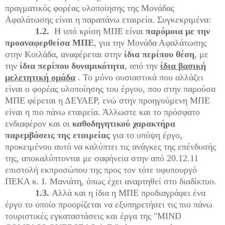
πραγματικός φορέας υλοποίησης της Μονάδας
Αφαλάτωσης είναι η παραπάνω εταιρεία. Συγκεκριμένα:
1.2.
Η υπό κρίση ΜΠΕ είναι
παρόμοια με την
προαναφερθείσα ΜΠΕ
, για την Μονάδα Αφαλάτωσης
στην Κοιλάδα, αναφέρεται στην
ίδια περίπου θέση
, με
την
ίδια περίπου δυναμικότητα
, από την
ίδια βασική
μελετητική ομάδα
. Το μόνο ουσιαστικά που αλλάζει
είναι ο φορέας υλοποίησης του έργου, που στην παρούσα
ΜΠΕ φέρεται η ΔΕΥΑΕΡ, ενώ στην προηγούμενη ΜΠΕ
είναι η πιο πάνω εταιρεία. Άλλωστε και το πρόσφατο
ενδιαφέρον και οι
καθοδηγητικού χαρακτήρα
παρεμβάσεις της εταιρείας
για το υπόψη έργο,
προκειμένου αυτό να καλύπτει τις ανάγκες της επένδυσής
της, αποκαλύπτονται με σαφήνεια στην από 20.12.11
επιστολή εκπροσώπου της προς τον τότε υφυπουργό
ΠΕΚΑ κ. Ι. Μανιάτη, όπως έχει αναρτηθεί στο διαδίκτυο.
1.3.
Αλλά και η ίδια η ΜΠΕ προδιαγράφει ένα
έργο το οποίο προορίζεται να εξυπηρετήσει τις πιο πάνω
τουριστικές εγκαταστάσεις και έργα της "
MIND