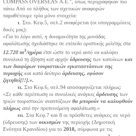
COMPASS
OVERSEAS
Α.Ε.", όπως περιγράφηκαν πιο
πάνω Από το πλήθος των σχετικών αναφορών
παραθέτουμε τρία μόνο στοιχεία:
ι
. Στο. Κεφ.5, σελ.2 αναφέρεται (οι υπογραμμίσεις
δικές μας):
«Για το λόγο αυτό, η δυναμικότητα της μονάδας
αφαλάτωσης σχεδιάστηκε σε επίπεδο οριστικής μελέτης στα
3
12.720
m
/ημέρα
έτσι ώστε το νερό αυτό να καλύψει
συνολικά τη ζήτηση κατ αρχήν
ύδρευσης
των κατοίκων
και
των διαφόρων τουριστικών εγκαταστάσεων της
περιοχής
και κατά δεύτερο
άρδευσης, εφόσον
ζητηθεί[!!].».
ιι
.
Στο Κεφ.6, σελ.94 αποσαφηνίζεται πλήρως:
«Σε κάθε περίπτωση οι συνολικές ανάγκες
άρδευσης
των
τριών τουριστικών αναπτύξεων
θα μπορούν να καλυφθούν
πλήρως
από την προτεινόμενη αφαλάτωση.»
ιιι
. Στα Κεφ.7 και 8 οι πρόσθετες ανάγκες σε νερό
(ύδρευσης) των
οικισμών
της περιοχής (Δημοτική
Ενότητα Κρανιδίου) για το
2018,
σύμφωνα με τις
3