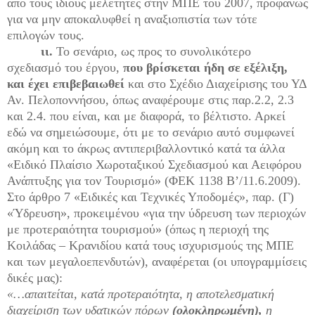
από τους ίδιους μελετητές στην ΜΠΕ του 2007, προφανώς
για να μην αποκαλυφθεί η αναξιοπιστία των τότε
επιλογών τους.
ιι.
Το σενάριο, ως προς το συνολικότερο
σχεδιασμό του έργου,
που βρίσκεται ήδη σε εξέλιξη,
και έχει επιβεβαιωθεί
και στο Σχέδιο Διαχείρισης του ΥΔ
Αν. Πελοποννήσου, όπως αναφέρουμε στις παρ.2.2, 2.3
και 2.4. που είναι, και με διαφορά, το βέλτιστο. Αρκεί
εδώ να σημειώσουμε, ότι με το σενάριο αυτό συμφωνεί
ακόμη και το άκρως αντιπεριβαλλοντικό κατά τα άλλα
«Ειδικό Πλαίσιο Χωροταξικού Σχεδιασμού και Αειφόρου
Ανάπτυξης για τον Τουρισμό» (ΦΕΚ 1138 Β’/11.6.2009).
Στο άρθρο 7 «Ειδικές και Τεχνικές Υποδομές», παρ. (Γ)
«Ύδρευση», προκειμένου «για την ύδρευση των περιοχών
με προτεραιότητα τουρισμού» (όπως η περιοχή της
Κοιλάδας – Κρανιδίου κατά τους ισχυρισμούς της ΜΠΕ
και των μεγαλοεπενδυτών), αναφέρεται (οι υπογραμμίσεις
δικές μας):
«…απαιτείται, κατά προτεραιότητα, η αποτελεσματική
διαχείριση των υδατικών πόρων
(ολοκληρωμένη),
η