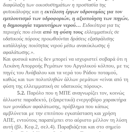
διαφύλαξη των οικοσυστημάτων η προστασία της
φυτοκάλυψης και η
εκτέλεση έργων υδρονομίας για τον
εμπλουτισμό των υδροφοριών, η αξιοποίηση των πηγών,
η δημιουργία ταμιευτήρων νερού…
Ειδικότερα για τις
περιοχές που είναι
από τη φύση τους
ελλειμματικές σε
υδατικούς πόρους προωθούνται δράσεις εξασφάλισης
κατάλληλης ποιότητας νερού μέσω ανακύκλωσης ή
αφαλάτωσης.».
Και φυσικά κανείς δεν μπορεί να ισχυριστεί σοβαρά ότι η
Λεκάνη Απορροής Ρεμάτων του Αργολικού κόλπου, με τις
πηγές του Ανάβαλου και τα νερά του Ράδου ποταμού,
καθώς και των πολυπληθών άλλων ρεμάτων «είναι από τη
φύση της ελλειμματική σε υδατικούς πόρους».
5.2.
Παρόλο που η ΜΠΕ αναγνωρίζει τον, κοινώς
άλλωστε παραδεκτό, (εξαιρετικά) ενεργοβόρο χαρακτήρα
των μονάδων αφαλάτωσης, πρόβλημα που κάπως
αμβλύνεται με την επιτόπου εγκατάσταση και χρήση
ΑΠΕ, εντούτοις παραπέμπει στο αόριστο μέλλον τη λύση
αυτή (βλ. Κεφ.2, σελ.4). Παραβιάζεται και στο σημείο