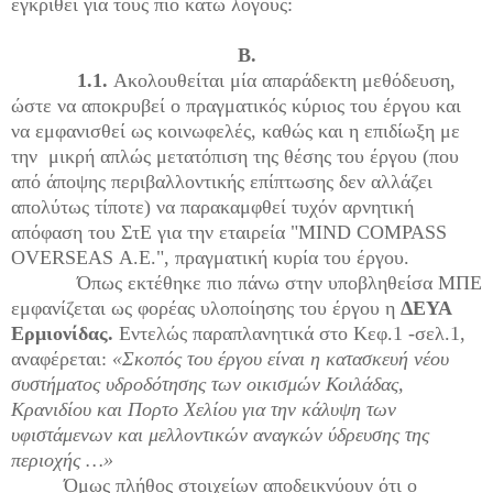
εγκριθεί για τους πιο κάτω λόγους:
Β.
1.1.
Ακολουθείται μία απαράδεκτη μεθόδευση,
ώστε να αποκρυβεί ο πραγματικός κύριος του έργου και
να εμφανισθεί ως κοινωφελές, καθώς και η επιδίωξη με
την μικρή απλώς μετατόπιση της θέσης του έργου (που
από άποψης περιβαλλοντικής επίπτωσης δεν αλλάζει
απολύτως τίποτε) να παρακαμφθεί τυχόν αρνητική
απόφαση του ΣτΕ για την εταιρεία "
MIND
COMPASS
OVERSEAS
Α.Ε.", πραγματική κυρία του έργου.
Όπως εκτέθηκε πιο πάνω στην υποβληθείσα ΜΠΕ
εμφανίζεται ως φορέας υλοποίησης του έργου η
ΔΕΥΑ
Ερμιονίδας.
Εντελώς παραπλανητικά στο Κεφ.1 -σελ.1,
αναφέρεται:
«Σκοπός του έργου είναι η κατασκευή νέου
συστήματος υδροδότησης των οικισμών Κοιλάδας,
Κρανιδίου και Πορτο Χελίου για την κάλυψη των
υφιστάμενων και μελλοντικών αναγκών ύδρευσης της
περιοχής …»
Όμως πλήθος στοιχείων αποδεικνύουν ότι ο