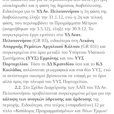
ολοκληρωθεί και η φάση της δημόσιας διαβούλευσης.
Ειδικότερα για το
ΥΔ Αν. Πελοποννήσου
η 1η φάση της
διαβούλευσης έληξε την 31.1.12, ενώ η 2η και τελική
φάση, που περιλαμβάνει τα Προγράμματα Μέτρων
(αναρτήθηκαν την 3.5.12), έληξε την 30.9.12. Το
συγκεκριμένο έργο εμπίπτει στο
ΥΔ Ανατ.
Πελοποννήσου
(
GR
03), ειδικότερα στη
Λεκάνη
Απορροής Ρεμάτων Αργολικού Κόλπου
(
GR
031) και
συγκεκριμένα στο όριο μεταξύ του Υπόγειου Υδατικού
Συστήματος
(ΥΥΣ)
Ερμιόνης
και του
ΥΥΣ
Πορτοχελίου
. Τόσο το
ΔΔ Κρανιδίου
όσο και το
ΚΔ
Κοιλάδας
απλώνονται γεωγραφικά και στα δύο ΥΥΣ, ενώ
οι αντίστοιχοι οικισμοί βρίσκονται σε επαφή με το όριο
αλλά προς την πλευρά του ΥΥΣ Πορτοχελίου.
2.2
. Στο Σχέδιο Διαχείρισης των ΛΑΠ του ΥΔ Αν.
Πελοποννήσου προβλέπονται συγκεκριμένα μέτρα για την
κάλυψη των αναγκών ύδρευσης και άρδευσης
της
περιοχής. Ειδικότερα, στο τεύχος («παραδοτέο») 12 με
τίτλο
«Κατάλογος Προγραμματισμένων και Νέων Έργων/