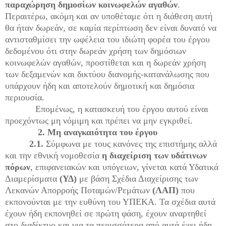
παραχώρηση δημοσίων κοινωφελών αγαθών
.
Περαιτέρω, ακόμη και αν υποθέταμε ότι η διάθεση αυτή
θα ήταν δωρεάν, σε καμία περίπτωση δεν είναι δυνατό να
αντισταθμίσει την ωφέλεια του ιδιώτη φορέα του έργου
δεδομένου ότι στην δωρεάν χρήση των δημόσιων
κοινωφελών αγαθών, προστίθεται και η δωρεάν χρήση
των δεξαμενών και δικτύου διανομής-κατανάλωσης που
υπάρχουν ήδη και αποτελούν δημοτική και δημόσια
περιουσία.
Επομένως, η κατασκευή του έργου αυτού είναι
προεχόντως μη νόμιμη και πρέπει να μην εγκριθεί.
2. Μη αναγκαιότητα του έργου
2.1.
Σύμφωνα με τους κανόνες της επιστήμης αλλά
και την εθνική νομοθεσία
η διαχείριση των υδάτινων
πόρων
, επιφανειακών και υπόγειων, γίνεται κατά Υδατικά
Διαμερίσματα
(ΥΔ)
με βάση Σχέδια Διαχείρισης των
Λεκανών Απορροής Ποταμών/Ρεμάτων
(ΛΑΠ)
που
εκπονούνται με την ευθύνη του ΥΠΕΚΑ. Τα σχέδια αυτά
έχουν ήδη εκπονηθεί σε πρώτη φάση, έχουν αναρτηθεί
στο διαδίκτυο και για τα περισσότερα από αυτά έχει ήδη