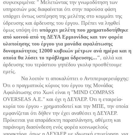
συγκεκριμένα: " Μελετώντας την γνωμοδότηση των
υπηρεσιών μας διαφαίνεται ότι στην παρούσα φάση
υπάρχει όντως υστέρηση της μελέτης στο κομμάτι της
ύδρευσης και άρδευσης του έργου. Πρέπει να ληφθεί
όμως υπόψη ότι
υπάρχει μελέτη που χρηματοδοτήθηκε
από κοινού από τη ΔΕΥΑ Ερμιονίδας και τον φορέα
υλοποίησης του έργου για μονάδα αφαλάτωσης
δυναμικότητας 12000 κυβικών μέτρων ανά ημέρα και η
οποία θα λύσει το πρόβλημα ύδρευσης..."
, αλλά και
άρδευσης του τεράστιου γηπέδου γκολφ προσθέτουμε
εμείς.
Να λοιπόν τι αποκαλύπτει ο Αντιπεριφερειάρχης:
Ότι ο πραγματικός κύριος του έργου της Μονάδας
Αφαλάτωσης στο Χωνί είναι η "
MIND
COMPASS
OVERSEAS
Α.Ε." και όχι η ΔΕΥΑΕΡ. Ότι η εταιρεία-
κυρία του έργου - χρηματοδοτεί και την ΜΠΕ, την οποία
εμφανίζεται ότι δήθεν την έχει αναθέσει η ΔΕΥΑΕΡ.
Πρόκειται για απαράδεκτη παραπλάνηση, αθέμιτη και
παράνομη διασύνδεση ενός φορέα κοινωφελούς
χαρακτήρα, όπως η ΔΕΥΑΕΡ με ιδιωτική επιχείρηση, για