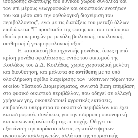
ισόρροπης ανάπτυξης του εθνικού χώρου συνολικά και
των επί μέρους γεωγραφικών και οικιστικών ενοτήτων
του και μέσα από την ορθολογική διαχείριση του
περιβάλλοντος", ενώ με τις διατάξεις του μεταξύ άλλων
επιδιώκεται "Η προστασία της φύσης και του τοπίου και
ιδιαίτερα περιοχών με μεγάλη βιολογική, οικολογική,
αισθητική ή γεωμορφολογική αξία".
Η κατασκευή βιομηχανικής μονάδας, όπως η υπό
κρίση μονάδα αφαλάτωσης, εντός του οικισμού της
Κοιλάδας του Δ.Δ. Κοιλάδας, χωρίς χωροταξική μελέτη
και διευθέτηση, και μάλιστα
σε αντίθεση
με το υπό
ολοκλήρωση σχέδιο διαχείρισης των υδάτινων πόρων του
οικείου Υδατικού Διαμερίσματος, συνιστά βίαιη επέμβαση
στο φυσικό οικιστικό περιβάλλον, που οδηγεί σε αλλαγή
χρήσεων γης, οικοπεδοποιεί αγροτικές εκτάσεις,
επιβαρύνει υπέρμετρα το οικιστικό περιβάλλον και έχει
καταστροφικές συνέπειες για την ισόρροπη οικονομική
και κοινωνική ανάπτυξη της περιοχής. Οδηγεί σε
εξαφάνιση την παράκτια αλιεία, εγκατάλειψη των
αγροτικών καλλιεργειών, αλλά και της τουριστικής