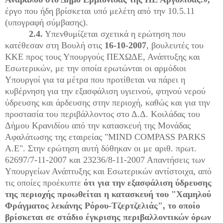
έργο που ήδη βρίσκεται υπό μελέτη από την 10.5.11
(υπογραφή σύμβασης).
2.4.
Υπενθυμίζεται σχετικά η ερώτηση που
κατέθεσαν στη Βουλή στις
16-10-2007
, βουλευτές του
ΚΚΕ προς τους Υπουργούς ΠΕΧΩΔΕ, Ανάπτυξης και
Εσωτερικών, με την οποία ερωτώνται οι αρμόδιοι
Υπουργοί για τα μέτρα που προτίθεται να πάρει η
κυβέρνηση για την εξασφάλιση υγιεινού, φτηνού νερού
ύδρευσης και άρδευσης στην περιοχή, καθώς και για την
προστασία του περιβάλλοντος στο Δ.Δ. Κοιλάδας του
Δήμου Κρανιδίου από την κατασκευή της Μονάδας
Αφαλάτωσης της εταιρείας "
MIND
COMPASS
PARKS
A
.
E
". Στην ερώτηση αυτή δόθηκαν οι με αριθ. πρωτ.
62697/7-11-2007 και 23236/8-11-2007 Απαντήσεις των
Υπουργείων Ανάπτυξης και Εσωτερικών αντίστοιχα, από
τις οποίες προέκυπτε
ότι για την εξασφάλιση ύδρευσης
της περιοχής προωθείται η κατασκευή του "Χαμηλού
Φράγματος λεκάνης Ρόρου-Τζερτζελιάς", το οποίο
βρίσκεται σε στάδιο έγκρισης περιβαλλοντικών όρων