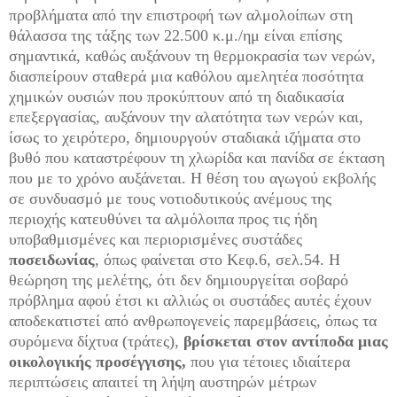
προβλήματα από την επιστροφή των αλμολοίπων στη
θάλασσα της τάξης των 22.500 κ.μ./ημ είναι επίσης
σημαντικά, καθώς αυξάνουν τη θερμοκρασία των νερών,
διασπείρουν σταθερά μια καθόλου αμελητέα ποσότητα
χημικών ουσιών που προκύπτουν από τη διαδικασία
επεξεργασίας, αυξάνουν την αλατότητα των νερών και,
ίσως το χειρότερο, δημιουργούν σταδιακά ιζήματα στο
βυθό που καταστρέφουν τη χλωρίδα και πανίδα σε έκταση
που με το χρόνο αυξάνεται. Η θέση του αγωγού εκβολής
σε συνδυασμό με τους νοτιοδυτικούς ανέμους της
περιοχής κατευθύνει τα αλμόλοιπα προς τις ήδη
υποβαθμισμένες και περιορισμένες συστάδες
ποσειδωνίας
, όπως φαίνεται στο Κεφ.6, σελ.54. Η
θεώρηση της μελέτης, ότι δεν δημιουργείται σοβαρό
πρόβλημα αφού έτσι κι αλλιώς οι συστάδες αυτές έχουν
αποδεκατιστεί από ανθρωπογενείς παρεμβάσεις, όπως τα
συρόμενα δίχτυα (τράτες),
βρίσκεται στον αντίποδα μιας
οικολογικής προσέγγισης,
που για τέτοιες ιδιαίτερα
περιπτώσεις απαιτεί τη λήψη αυστηρών μέτρων