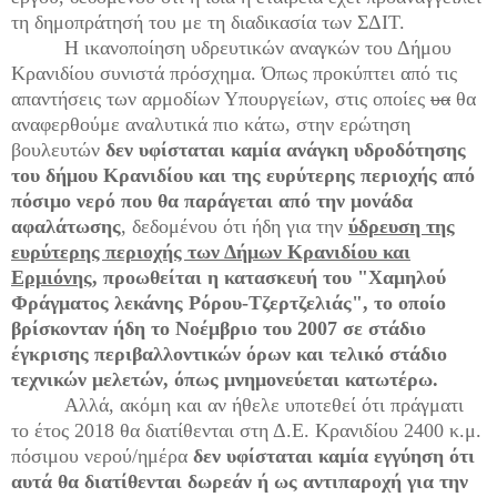
τη δημοπράτησή του με τη διαδικασία των ΣΔΙΤ.
Η ικανοποίηση υδρευτικών αναγκών του Δήμου
Κρανιδίου συνιστά πρόσχημα. Όπως προκύπτει από τις
απαντήσεις των αρμοδίων Υπουργείων, στις οποίες
υα
θα
αναφερθούμε αναλυτικά πιο κάτω, στην ερώτηση
βουλευτών
δεν υφίσταται καμία ανάγκη υδροδότησης
του δήμου Κρανιδίου και της ευρύτερης περιοχής από
πόσιμο νερό που θα παράγεται από την μονάδα
αφαλάτωσης
, δεδομένου ότι ήδη για την
ύδρευση της
ευρύτερης περιοχής των Δήμων Κρανιδίου και
Ερμιόνης
, προωθείται η κατασκευή του "Χαμηλού
Φράγματος λεκάνης Ρόρου-Τζερτζελιάς", το οποίο
βρίσκονταν ήδη το Νοέμβριο του 2007 σε στάδιο
έγκρισης περιβαλλοντικών όρων και τελικό στάδιο
τεχνικών μελετών, όπως μνημονεύεται κατωτέρω.
Αλλά, ακόμη και αν ήθελε υποτεθεί ότι πράγματι
το έτος 2018 θα διατίθενται στη Δ.Ε. Κρανιδίου 2400 κ.μ.
πόσιμου νερού/ημέρα
δεν υφίσταται καμία εγγύηση ότι
αυτά θα διατίθενται δωρεάν ή ως αντιπαροχή για την