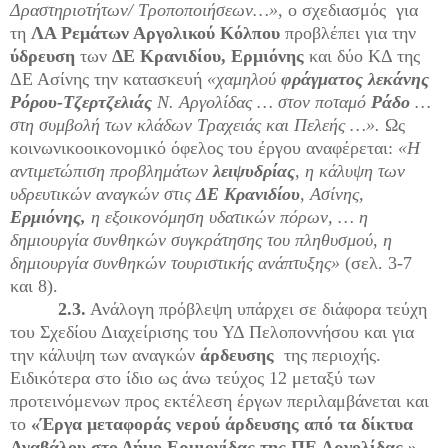
Δραστηριοτήτων/ Τροποποιήσεων…»
, ο σχεδιασμός για
τη
ΛΑ Ρεμάτων Αργολικού Κόλπου
προβλέπει για την
ύδρευση
των
ΔΕ Κρανιδίου, Ερμιόνης
και δύο ΚΔ της
ΔΕ Ασίνης την κατασκευή
«χαμηλού
φράγματος λεκάνης
Ρόρου-Τζερτζελιάς
Ν. Αργολίδας … στον ποταμό
Ράδο
…
στη συμβολή των κλάδων Τραχειάς και Πελεής …».
Ως
κοινωνικοοικονομικό όφελος του έργου αναφέρεται:
«Η
αντιμετώπιση προβλημάτων
λειψυδρίας
, η κάλυψη των
υδρευτικών αναγκών στις
ΔΕ Κρανιδίου
, Ασίνης,
Ερμιόνης,
η εξοικονόμηση υδατικών πόρων, … η
δημιουργία συνθηκών συγκράτησης του πληθυσμού, η
δημιουργία συνθηκών τουριστικής ανάπτυξης»
(σελ. 3-7
και 8).
2.3.
Ανάλογη πρόβλεψη υπάρχει σε διάφορα τεύχη
του Σχεδίου Διαχείρισης του ΥΔ Πελοποννήσου και για
την κάλυψη των αναγκών
άρδευσης
της περιοχής.
Ειδικότερα στο ίδιο ως άνω τεύχος 12 μεταξύ των
προτεινόμενων προς εκτέλεση έργων περιλαμβάνεται και
το
«Έργα μεταφοράς νερού άρδευσης από τα δίκτυα
Αναβάλου στο Δήμο Ερμιονίδας της ΠΕ Αργολίδας.»,