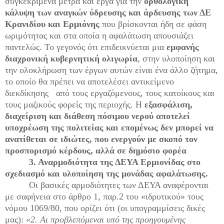
συγκεκριμένα μέτρα και έργα για την
ορθολογική
κάλυψη των αναγκών ύδρευσης και άρδευσης των ΔΕ
Κρανιδίου και Ερμιόνης
που βρίσκονται ήδη σε φάση
ωριμότητας και στα οποία η αφαλάτωση απουσιάζει
παντελώς. Το γεγονός ότι επιδεικνύεται μια
εμφανής
διαχρονική κυβερνητική ολιγωρία
, στην υλοποίηση και
την ολοκλήρωση των έργων αυτών είναι ένα άλλο ζήτημα,
το οποίο θα πρέπει να αποτελέσει αντικείμενο
διεκδίκησης από τους εργαζόμενους, τους κατοίκους και
τους μαζικούς φορείς της περιοχής. Η
εξασφάλιση,
διαχείριση και διάθεση πόσιμου νερού αποτελεί
υποχρέωση της πολιτείας και επομένως δεν μπορεί να
ανατίθεται σε ιδιώτες, που ενεργούν με σκοπό τον
προσπορισμό κέρδους, αλλά σε δημόσιο φορέα
3. Αναρμοδιότητα της ΔΕΥΑ Ερμιονίδας στο
σχεδιασμό και υλοποίηση της μονάδας αφαλάτωσης.
Οι βασικές αρμοδιότητες των ΔΕΥΑ αναφέρονται
με σαφήνεια στο άρθρο 1, παρ.2 του «ιδρυτικού» τους
νόμου 1069/80, που ορίζει ότι (οι υπογραμμίσεις δικές
μας):
«2. Αι προβλεπόμεναι υπό της προηγουμένης