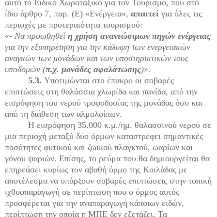
αυτό το Ειδικό Χωροταξικό για τον Τουρισμό, που στο
ίδιο άρθρο 7, παρ. (Ε) «Ενέργεια»,
απαιτεί
για όλες τις
περιοχές με προτεραιότητα τουρισμού:
«- Να προωθηθεί
η χρήση ανανεώσιμων πηγών ενέργειας
για την εξυπηρέτηση για την κάλυψη των ενεργειακών
αναγκών των μονάδων και των υποστηρικτικών τους
υποδομών (
π.χ. μονάδες αφαλάτωσης
)».
5.3.
Υποτιμώνται στο έπακρο οι σοβαρές
επιπτώσεις στη θαλάσσια χλωρίδα και πανίδα, από την
εισρόφηση του νερού τροφοδοσίας της μονάδας όσο και
από τη διάθεση των αλμολοίπων.
Η εισρόφηση 35.000 κ.μ./ημ. θαλασσινού νερού σε
μια περιοχή μεταξύ δύο όρμων καταστρέφει σημαντικές
ποσότητες φυτικού και ζωικού πλαγκτού, ωαρίων και
γόνου ψαριών. Επίσης, το ρεύμα που θα δημιουργείται θα
επηρεάσει κυρίως τον αβαθή όρμο της Κοιλάδας με
αποτέλεσμα να υπάρξουν σοβαρές επιπτώσεις στην τοπική
ιχθυοπαραγωγή σε περίπτωση που ο όρμος αυτός
προσφέρεται για την αναπαραγωγή κάποιων ειδών,
περίπτωση την οποία η ΜΠΕ δεν εξετάζει. Τα