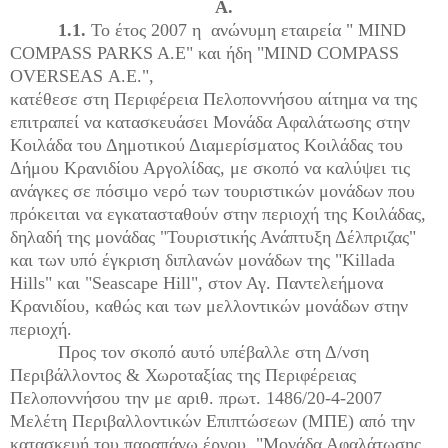
Α.
1.1.
Το έτος 2007 η ανώνυμη εταιρεία "
MIND
COMPASS
PARKS
A
.
E
" και ήδη "
MIND
COMPASS
OVERSEAS
Α.Ε.",
κατέθεσε στη Περιφέρεια Πελοποννήσου αίτημα να της
επιτραπεί να κατασκευάσει Μονάδα Αφαλάτωσης στην
Κοιλάδα του Δημοτικού Διαμερίσματος Κοιλάδας του
Δήμου Κρανιδίου Αργολίδας, με σκοπό να καλύψει τις
ανάγκες σε πόσιμο νερό των τουριστικών μονάδων που
πρόκειται να εγκατασταθούν στην περιοχή της Κοιλάδας,
δηλαδή της μονάδας "Τουριστικής Ανάπτυξη Δέλπριζας"
και των υπό έγκριση διπλανών μονάδων της "
Killada
Hills
" και "
Seascape
Hill
", στον Αγ. Παντελεήμονα
Κρανιδίου, καθώς και των μελλοντικών μονάδων στην
περιοχή.
Προς τον σκοπό αυτό υπέβαλλε στη Δ/νση
Περιβάλλοντος & Χωροταξίας της Περιφέρειας
Πελοποννήσου την με αριθ. πρωτ. 1486/20-4-2007
Μελέτη Περιβαλλοντικών Επιπτώσεων (ΜΠΕ) από την
κατασκευή του παραπάνω έργου, "Μονάδα Αφαλάτωσης