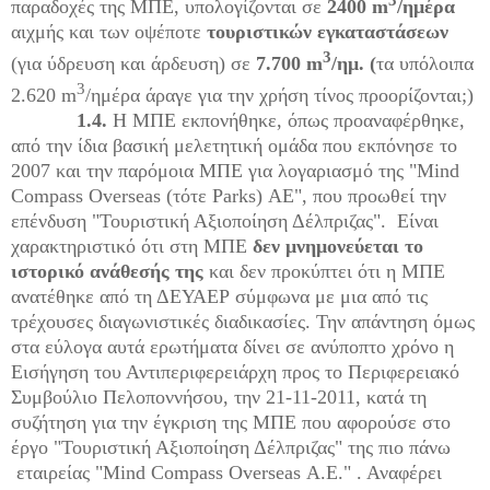
παραδοχές της ΜΠΕ, υπολογίζονται σε
2400
m
/ημέρα
αιχμής και των οψέποτε
τουριστικών εγκαταστάσεων
3
(για ύδρευση και άρδευση) σε
7.700
m
/ημ. (
τα υπόλοιπα
3
2.620
m
/ημέρα άραγε για την χρήση τίνος προορίζονται;)
1.4.
Η ΜΠΕ εκπονήθηκε, όπως προαναφέρθηκε,
από την ίδια βασική μελετητική ομάδα που εκπόνησε το
2007 και την παρόμοια ΜΠΕ για λογαριασμό της "
Mind
Compass
Overseas
(τότε
Parks
) ΑΕ", που προωθεί την
επένδυση "Τουριστική Αξιοποίηση Δέλπριζας". Είναι
χαρακτηριστικό ότι στη ΜΠΕ
δεν μνημονεύεται το
ιστορικό ανάθεσής της
και δεν προκύπτει ότι η ΜΠΕ
ανατέθηκε από τη ΔΕΥΑΕΡ σύμφωνα με μια από τις
τρέχουσες διαγωνιστικές διαδικασίες. Την απάντηση όμως
στα εύλογα αυτά ερωτήματα δίνει σε ανύποπτο χρόνο η
Εισήγηση του Αντιπεριφερειάρχη προς το Περιφερειακό
Συμβούλιο Πελοποννήσου, την 21-11-2011, κατά τη
συζήτηση για την έγκριση της ΜΠΕ που αφορούσε στο
έργο "Τουριστική Αξιοποίηση Δέλπριζας" της πιο πάνω
εταιρείας "
Mind
Compass
Overseas
Α.Ε." . Αναφέρει