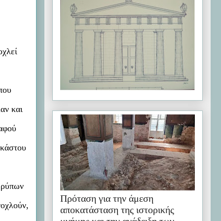
οχλεί
που
αν και
 αφού
εκάστου
ν ρύπων
Πρόταση για την άμεση
νοχλούν,
αποκατάσταση της ιστορικής