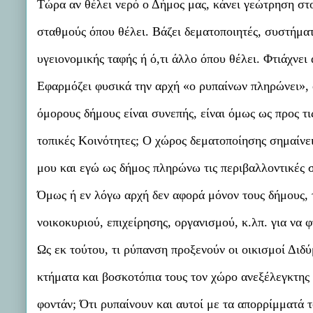
Τώρα αν θέλει νερό ο Δήμος μας, κάνει γεώτρηση στο
σταθμούς όπου θέλει. Βάζει δεματοποιητές, συστήμα
υγειονομικής ταφής ή ό,τι άλλο όπου θέλει. Φτιάχνει
Εφαρμόζει φυσικά την αρχή «ο ρυπαίνων πληρώνει», 
όμορους δήμους είναι συνεπής, είναι όμως ως προς τι
τοπικές Κοινότητες; Ο χώρος δεματοποίησης σημαίνε
μου και εγώ ως δήμος πληρώνω τις περιβαλλοντικές σ
Όμως ή εν λόγω αρχή δεν αφορά μόνον τους δήμους, τ
νοικοκυριού, επιχείρησης, οργανισμού, κ.λπ. για να
Ως εκ τούτου, τι ρύπανση προξενούν οι οικισμοί Διδ
κτήματα και βοσκοτόπια τους τον χώρο ανεξέλεγκτη
φοντάν; Ότι ρυπαίνουν και αυτοί με τα απορρίμματά 