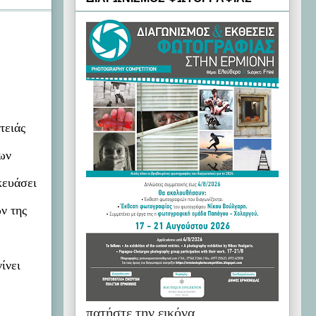
τειάς
των
κευάσει
ν της
ίνει
πατήστε την εικόνα