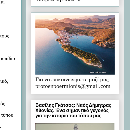
.π.
τους
ουπίδια
Για να επικοινωνήσετε μαζί μας:
ικό,
protoenpoermionis@gmail.com
γύς
Βασίλης Γκάτσος: Ναός Δήμητρας
Χθονίας. Ένα σημαντικό γεγονός
 τύπου
για την ιστορία του τόπου μας
ν