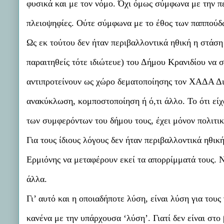
φυσικά και με τον νόμο. Όχι όμως σύμφωνα με την πε
πλειοψηφίες. Ούτε σύμφωνα με το έθος των παππούδ
Ως εκ τούτου δεν ήταν περιβαλλοντικά ηθική η στάση
παραιτηθείς τότε ιδιώτευε) του Δήμου Κρανιδίου να 
αντιπροτείνουν ως χώρο δεματοποίησης τον ΧΑΔΑ Δισκ
ανακύκλωση, κομποστοποίηση ή ό,τι άλλο. Το ότι είχ
των συμφερόντων του δήμου τους, έχει μόνον πολιτι
Για τους ίδιους λόγους δεν ήταν περιβαλλοντικά ηθι
Ερμιόνης να μεταφέρουν εκεί τα απορρίμματά τους. Νό
άλλα.
Γι’ αυτό και η οποιαδήποτε λύση, είναι λύση για τους
κανένα με την υπάρχουσα ‘λύση’. Γιατί δεν είναι στο 