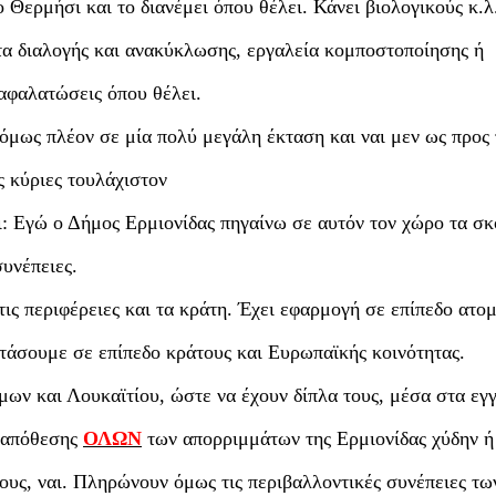
 Θερμήσι και το διανέμει όπου θέλει. Κάνει βιολογικούς κ.λ
τα διαλογής και ανακύκλωσης, εργαλεία κομποστοποίησης ή
 αφαλατώσεις όπου θέλει.
όμως πλέον σε μία πολύ μεγάλη έκταση και ναι μεν ως προς 
ς κύριες τουλάχιστον
ι: Εγώ ο Δήμος Ερμιονίδας πηγαίνω σε αυτόν τον χώρο τα σκ
υνέπειες.
ις περιφέρειες και τα κράτη. Έχει εφαρμογή σε επίπεδο ατομ
 φτάσουμε σε επίπεδο κράτους και Ευρωπαϊκής κοινότητας.
ύμων και Λουκαϊτίου, ώστε να έχουν δίπλα τους, μέσα στα εγ
ς απόθεσης
ΟΛΩΝ
των απορριμμάτων της Ερμιονίδας χύδην ή
τους, ναι. Πληρώνουν όμως τις περιβαλλοντικές συνέπειες τω