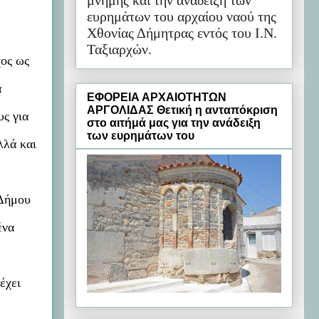
μνήμης και την ανάδειξη των
ε
ευρημάτων του αρχαίου ναού της
Χθονίας Δήμητρας εντός του Ι.Ν.
Ταξιαρχών.
χος ως
α
ΕΦΟΡΕΙΑ ΑΡΧΑΙΟΤΗΤΩΝ
ΑΡΓΟΛΙΔΑΣ Θετική η ανταπόκριση
υς για
στο αιτήμά μας για την ανάδειξη
των ευρημάτων του
λλά και
 Δήμου
ένα
έχει