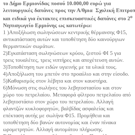
το Δήμο Ερμιονίδας ποσού 10.000,00 ευρώ για
λειτουργικές δαπάνες προς την Α/θμια Σχολική Επιτρο
ο
και ειδικά για έκτακτες επισκευαστικές δαπάνες στο 2
Νηπιαγωγείο Ερμιόνης ως κατωτέρω:
1 )Αποξήλωση σωληνώσεων κεντρικής θέρμανσης Φ15,
αντικατάσταση αυτών και τοποθέτηση δύο καινούργιων
θερμαντικών σωμάτων.
2)Εγκατάσταση σωληνώσεων κρύου, ζεστού ΦΙ 5 για
τρεις τουαλέτες, τρεις νιπτήρες και αποχέτευση αυτών.
3)Τοποθέτηση των ειδών υγιεινής με τα υλικά τους.
4)Αποξήλωση του μπετόν στο προαύλιο και στην είσοδο.
5)Καθαρισμός στον λέβητα και στον καυστήρα.
6)Μόνωση στις σωλήνες του λεβητοστασίου και στον
χώρο του πετρελαίου. Μεταφορά φίλτρου πετρελαίου από
λεβητοστάσιο στον χώρο του πετρελαίου. Αλλαγή
φλαντζών κυκλοφορητών, βαλβίδας ασφαλείας και
επέκταση αυτής με σωλήνα Φ15. Προμήθεια και
τοποθέτηση δύο βανών αυτονομίας και έναν πίνακα
ωρομετρητών. Αλλαγή αυτομάτου πλήρωσης.