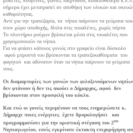
μοκέτες, κουρτίνες, γωνιές παιχνιδιού, κουκλοθέατρο κ.λ.π
σήμερα έχει μετατραπεί σε αποθήκη των υλικών και σκευώ
καθαριότητας.
Αντί για την τραπεζαρία, τα νήπια παίρνουν τα γεύματα του
στον χώρο υποδοχής, δίπλα στις τουαλέτες, χωρίς πόρτα.
Το πλυντήριο ρούχων βρίσκεται μέσα στις τουαλέτες που
χρησιμοποιούν τα νήπια.
Για να φτάσει κάποιος γονιός στο γραφείο είναι δύσκολο
αφού μπροστά του βρίσκονται τα τραπεζοκαθίσματα του
φαγητού και αδύνατον όταν τα νήπια παίρνουν τα γεύματα
τους.
Οι διαμαρτυρίες των γονιών των φιλοξενούμενων νηπί
δεν φτάνουν ή δεν τις ακούει ο Δήμαρχος, αφού δεν
βρίσκονται στον προσφιλή του κύκλο.
Και ενώ οι γονείς περιμένουν να τους ενημερώσετε κ.
Δήμαρχε ποιες ενέργειες έχετε δρομολογήσει και
ου
προγραμματίσει για την οριστική στέγαση του 2
Νηπιαγωγείου
,
εσείς εγκρίνατε έκτακτη επιχορήγηση α