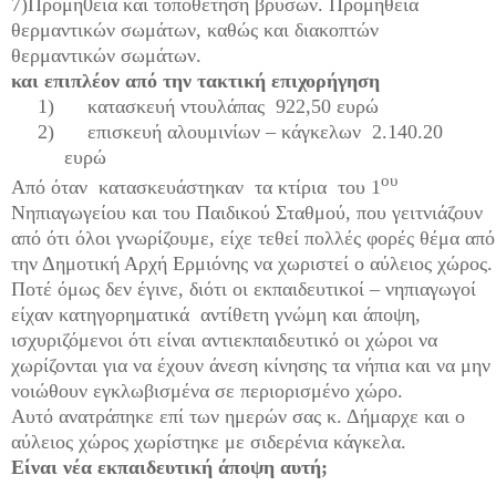
7)Προμή0εια και τοποθέτηση βρυσών. Προμήθεια
θερμαντικών σωμάτων, καθώς και διακοπτών
θερμαντικών σωμάτων.
και επιπλέον από την τακτική επιχορήγηση
1)
κατασκευή ντουλάπας 922,50 ευρώ
2)
επισκευή αλουμινίων – κάγκελων 2.140.20
ευρώ
ου
Από όταν κατασκευάστηκαν τα κτίρια του 1
Νηπιαγωγείου και του Παιδικού Σταθμού, που γειτνιάζουν
από ότι όλοι γνωρίζουμε, είχε τεθεί πολλές φορές θέμα από
την Δημοτική Αρχή Ερμιόνης να χωριστεί ο αύλειος χώρος.
Ποτέ όμως δεν έγινε, διότι οι εκπαιδευτικοί – νηπιαγωγοί
είχαν κατηγορηματικά αντίθετη γνώμη και άποψη,
ισχυριζόμενοι ότι είναι αντιεκπαιδευτικό οι χώροι να
χωρίζονται για να έχουν άνεση κίνησης τα νήπια και να μην
νοιώθουν εγκλωβισμένα σε περιορισμένο χώρο.
Αυτό ανατράπηκε επί των ημερών σας κ. Δήμαρχε και ο
αύλειος χώρος χωρίστηκε με σιδερένια κάγκελα.
Είναι νέα εκπαιδευτική άποψη αυτή;