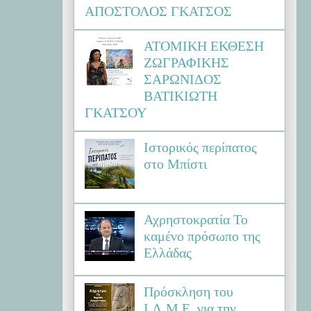
ΑΠΟΣΤΟΛΟΣ ΓΚΑΤΣΟΣ
ΑΤΟΜΙΚΗ ΕΚΘΕΣΗ
ΖΩΓΡΑΦΙΚΗΣ
ΣΑΡΩΝΙΔΟΣ
ΒΑΤΙΚΙΩΤΗ
ΓΚΑΤΣΟΥ
Ιστορικός περίπατος
στο Μπίστι
Αχρηστοκρατία Το
καμένο πρόσωπο της
Ελλάδας
Πρόσκληση του
Ι.Λ.Μ.Ε. για την