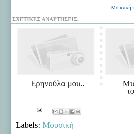
Μουσική π
ΣΧΕΤΙΚΈΣ ΑΝΑΡΤΉΣΕΙΣ:
Ερηνούλα μου..
Μι
τ
Labels:
Μουσική