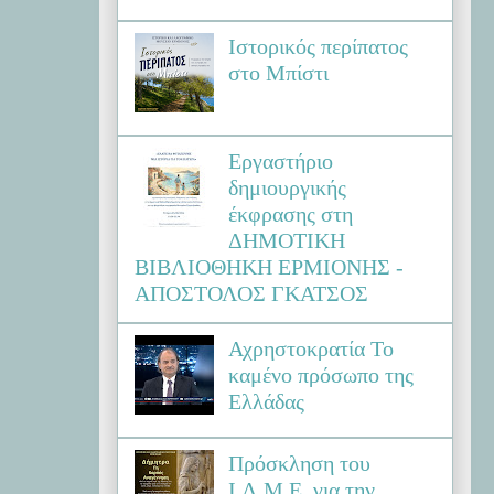
Ιστορικός περίπατος
στο Μπίστι
Εργαστήριο
δημιουργικής
έκφρασης στη
ΔΗΜΟΤΙΚΗ
ΒΙΒΛΙΟΘΗΚΗ ΕΡΜΙΟΝΗΣ -
ΑΠΟΣΤΟΛΟΣ ΓΚΑΤΣΟΣ
Αχρηστοκρατία Το
καμένο πρόσωπο της
Ελλάδας
Πρόσκληση του
Ι.Λ.Μ.Ε. για την