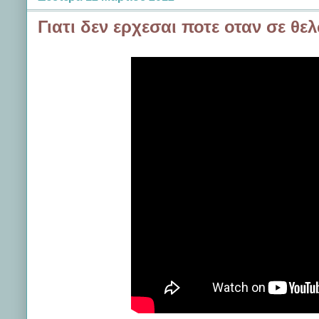
Γιατι δεν ερχεσαι ποτε οταν σε θε