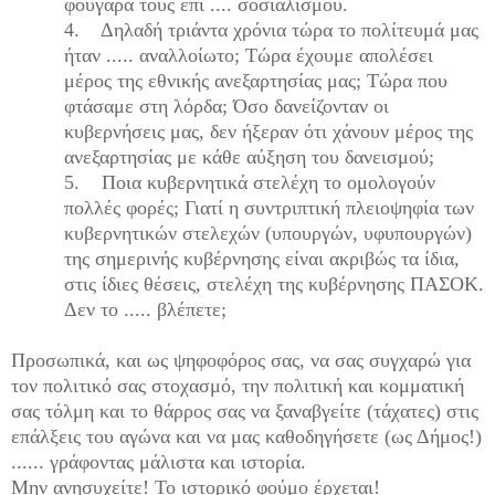
φουγάρα τους επί .... σοσιαλισμού.
4.
Δηλαδή τριάντα χρόνια τώρα το πολίτευμά μας
ήταν ..... αναλλοίωτο; Τώρα έχουμε απολέσει
μέρος της εθνικής ανεξαρτησίας μας; Τώρα που
φτάσαμε στη λόρδα; Όσο δανείζονταν οι
κυβερνήσεις μας, δεν ήξεραν ότι χάνουν μέρος της
ανεξαρτησίας με κάθε αύξηση του δανεισμού;
5.
Ποια κυβερνητικά στελέχη το ομολογούν
πολλές φορές; Γιατί η συντριπτική πλειοψηφία των
κυβερνητικών στελεχών (υπουργών, υφυπουργών)
της σημερινής κυβέρνησης είναι ακριβώς τα ίδια,
στις ίδιες θέσεις, στελέχη της κυβέρνησης ΠΑΣΟΚ.
Δεν το ..... βλέπετε;
Προσωπικά, και ως ψηφοφόρος σας, να σας συγχαρώ για
τον πολιτικό σας στοχασμό, την πολιτική και κομματική
σας τόλμη και το θάρρος σας να ξαναβγείτε (τάχατες) στις
επάλξεις του αγώνα και να μας καθοδηγήσετε (ως Δήμος!)
...... γράφοντας μάλιστα και ιστορία.
Μην ανησυχείτε! Το ιστορικό φούμο έρχεται!