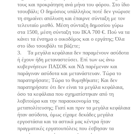
τους και προκράτηση ανά μήνα του φόρου. Στο ίδιο
τσουβάλι; Ο δημόσιος υπάλληλος ποτέ δεν γνώρισε
τη σημαίνει απόλυση και έπαιρνε σύνταξη με τον
τελευταίο μισθό. Μέση σύνταξη δημοσίου γύρω
στα 1500, μέση σύνταξη του ΙΚΑ 700 €. Πού να τα
κάνει τα ένσημα ο οικοδόμος και ο εργάτης; Όλα
στο ίδιο τσουβάλι τα βάζετε;
3.
Τα μεγάλα κεφάλαια δεν παραμένουν ασύδοτα
ή έχουν ήδη μεταναστεύσει. Επί των ως άνω
κυβερνήσεων ΠΑΣΟΚ και ΝΔ παρέμεναν και
παράγιναν ασύδοτα και μετανάστευαν. Τώρα το
παρατηρήσατε; Τώρα το θυμηθήκατε; Και δεν
παρατηρήσατε ότι δεν είναι τα μεγάλα κεφάλαια,
όσο τα κεφάλαια που σχηματίστηκαν από τη
λοβιτούρα και την παραοικονομία της
μεταπολίτευσης; Γιατί και πριν τα μεγάλα κεφάλαια
ήταν ασύδοτα, όμως είχαμε δεκάδες μεγάλα
εργοστάσια και τα αστικά μας κέντρα ήταν
πραγματικές εργατουπόλεις που έσβησαν τα