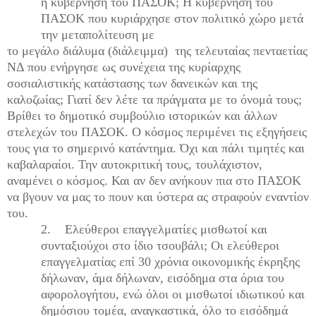
η κυβέρνηση του ΠΑΣΟΚ; Η κυβέρνηση του
ΠΑΣΟΚ που κυριάρχησε στον πολιτικό χώρο μετά
την μεταπολίτευση με
το μεγάλο διάλυμα (διάλειμμα) της τελευταίας πενταετίας
ΝΔ που ενήργησε ως συνέχεια της κυρίαρχης
σοσιαλιστικής κατάστασης των δανεικών και της
καλοζωίας; Γιατί δεν λέτε τα πράγματα με το όνομά τους;
Βρίθει το δημοτικό συμβούλιο ιστορικών και άλλων
στελεχών του ΠΑΣΟΚ. Ο κόσμος περιμένει τις εξηγήσεις
τους για το σημερινό κατάντημα. Όχι και πάλι τιμητές και
καβαλαραίοι. Την αυτοκριτική τους, τουλάχιστον,
αναμένει ο κόσμος. Και αν δεν ανήκουν πια στο ΠΑΣΟΚ
να βγουν να μας το πουν και ύστερα ας στραφούν εναντίον
του.
2.
Ελεύθεροι επαγγελματίες μισθωτοί και
συνταξιούχοι στο ίδιο τσουβάλι; Οι ελεύθεροι
επαγγελματίας επί 30 χρόνια οικονομικής έκρηξης
δήλωναν, άμα δήλωναν, εισόδημα στα όρια του
αφορολογήτου, ενώ όλοι οι μισθωτοί ιδιωτικού και
δημόσιου τομέα, αναγκαστικά, όλο το εισόδημά