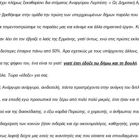
έχει πλήρως ξεκαθαρίσει δια στόματος Αναργύρου Λεμπέση: « Ως Δημοτική 
δεν βρεθήκαμε στην ομάδα την πρώτη των υπερχρεωμένων δήμων παρόλο που
ι τσιμεντοστρώσαμε τις παραλίες μας και κάναμε και άλλα σημαντικά έργα». Κ
αν λέει ότι τον έβγαζε ο λαός της Ερμιόνης, γιατί όντως, ενώ στις πρώτες εκλ
 δεύτερες έπαιρνε πάνω από 50%. Άρα σχετικώς με τους υπάρχοντες άλλους,
α της ψήφου του, ένα είναι το γιατί:
γιατί έτσι έδοξε τω δήμω και τη βουλή
.
όλα. Τώρα «έδοξε» για σας.
ως Ανάργυρο ανάργυρο, ανιδιοτελή, πάντα προστρέχοντα στην ανάγκη του διπ
), και επειδή εγώ προσωπικά τον ξέρω από πολύ πολύ μικρός, έτσι ήταν και π
φιού και της διασκέδασης, ο έξω καρδιά Ποριώτης, ο χορευτής, ο άνθρωπος πο
διαχείριση των κοινών (ήταν σιδεράς και όχι οικονομολόγος, καθηγητής, γιατρ
ντως λεφτά) δείχτε μας εσείς τις ικανότητές σας που είσαστε και σπουδαγμένοι