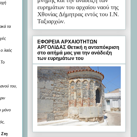
μνήμης και την ανάδειξη των
Αρχή
ευρημάτων του αρχαίου ναού της
Χθονίας Δήμητρας εντός του Ι.Ν.
Ταξιαρχών.
ακά τα
ογές
ΕΦΟΡΕΙΑ ΑΡΧΑΙΟΤΗΤΩΝ
ΑΡΓΟΛΙΔΑΣ Θετική η ανταπόκριση
 ο λαός
στο αιτήμά μας για την ανάδειξη
των ευρημάτων του
 Το
λανού του,
ριν
υ μόνο
ός,
.
Στη