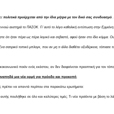
ο
: πολιτικά προέρχεται από την ίδια μήτρα με τον δικό σας συνδυασμό
.
 εννοώ αυστηρά το ΠΑΣΟΚ. Γι’ αυτό το λόγο καθολική εντύπωση στην Ερμιόνη ε
στε ότι ήταν πέρα ως πέρα λογικό και σεβαστό, αφού ήσαν στο ίδιο κόμμα. Ο
να σατιρικό τοπικό μπλογκ, που αν μη τι άλλο διαθέτει οξυδέρκεια, τόπιασε τ
τικοκοινωνικό ποιόν ενός εκάστου, αν δεν διαφαίνεται προοπτική για τον τόπ
αναπηδά μια νέα ορμή για πρόοδο και προκοπή
;
ίδας πρέπει να απαντά περίπου στα παρακάτω ερωτήματα:
υτής πουλήθηκε σε όλο και καλύτερες τιμές; Τι νέα προϊόντα με βάση το λά