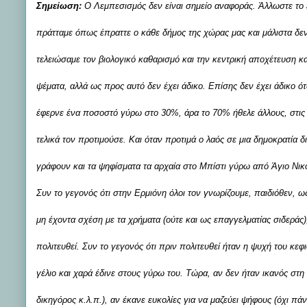
Σημείωση:
Ο Λεμπεσισμός δεν είναι σημείο αναφοράς. Άλλωστε το 
πράτταμε όπως έπραττε ο κάθε δήμος της χώρας μας και μάλιστα 
τελειώσαμε τον βιολογικό καθαρισμό και την κεντρική αποχέτευση κα
ψέματα, αλλά ως προς αυτό δεν έχει άδικο. Επίσης δεν έχει άδικο ότ
έφερνε ένα ποσοστό γύρω στο 30%, άρα το 70% ήθελε άλλους, στις
τελικά τον προτιμούσε. Και όταν προτιμά ο λαός σε μια δημοκρατία δι
γράφουν και τα ψηφίσματα τα αρχαία στο Μπίστι γύρω από Άγιο Νικ
Συν το γεγονός ότι στην Ερμιόνη όλοι τον γνωρίζουμε, παιδιόθεν, 
μη έχοντα σχέση με τα χρήματα (ούτε και ως επαγγελματίας σιδεράς
πολιτευθεί. Συν το γεγονός ότι πριν πολιτευθεί ήταν η ψυχή του κε
γέλιο και χαρά έδινε στους γύρω του. Τώρα, αν δεν ήταν ικανός στη 
δικηγόρος κ.λ.π.), αν έκανε ευκολίες για να μαζεύει ψήφους (όχι πά