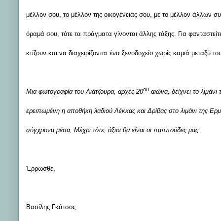
μέλλον σου, το μέλλον της οικογένειάς σου, με το μέλλον άλλων σ
όραμά σου, τότε τα πράγματα γίνονται άλλης τάξης. Για φανταστείτ
κτίζουν και να διαχειρίζονται ένα ξενοδοχείο χωρίς καμιά μεταξύ τ
ου
Μια φωτογραφία του Λιάτζουρα, αρχές 20
αιώνα, δείχνει το λιμάνι
ερειπωμένη η αποθήκη λαδιού Λέκκας και Δρίβας στο λιμάνι της Ερ
σύγχρονα μέσα; Μέχρι τότε, άξιοι θα είναι οι παππούδες μας.
Έρρωσθε,
Βασίλης Γκάτσος