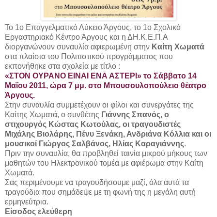
Το 1ο Επαγγελματικό Λύκειο Άργους, το 1ο Σχολικό
Εργαστηριακό Κέντρο Άργους και η ΔΗ.Κ.Ε.Π.Α
διοργανώνουν συναυλία αφιερωμένη στην
Καίτη Χωματά
στα πλαίσια του Πολιτιστικού προγράμματος που
εκπονήθηκε στα σχολεία με τίτλο :
«ΣΤΟΝ ΟΥΡΑΝΟ ΕΙΝΑΙ ΕΝΑ ΑΣΤΕΡΙ» το Σάββατο 14
Μαΐου 2011, ώρα 7 μμ. στο Μπουσουλοπούλειο θέατρο
Άργους.
Στην συναυλία συμμετέχουν οι φίλοι και συνεργάτες της
Καίτης Χωματά, o συνθέτης
Γιάννης Σπανός, ο
στιχουργός Κώστας Κωτούλας, οι τραγουδιστές
Μιχάλης Βιολάρης, Πένυ Ξενάκη, Ανδριάνα Κόλλια και οι
μουσικοί Γιώργος Σαλβάνος, Ηλίας Καραγιάννης
.
Πριν την συναυλία, θα προβληθεί ταινία μικρού μήκους των
μαθητών του Ηλεκτρονικού τομέα με αφιέρωμα στην Καίτη
Χωματά.
Σας περιμένουμε να τραγουδήσουμε μαζί, όλα αυτά τα
τραγούδια που σημάδεψε με τη φωνή της η μεγάλη αυτή
ερμηνεύτρια.
Είσοδος ελεύθερη