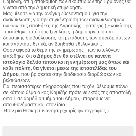
Ερμιόνη, ότι η αποκομιδή των σκουπιδιών της Ερμιόνης θα
γίνεται από την Δημοτική επιχείρηση.
Μας μίλησε για την ανάγκη εθελοντισμού, για την
ανακύκλωση, για την συγκέντρωση των ανακυκλώσιμων
υλικών στις αποθήκες της Αγροτικής Τράπεζας ( Ενοικίαση),
προτάθηκε από τους Ιχνηλάτες η δημιουργία forum
δημοτικής διαβούλευσης και μετάδοσης των συνεδριάσεων
και απάντησε θετικά, αν βοηθηθεί εθελοντικά ..
Όσον αφορά το θέμα της ενημέρωσης των ιστολόγων
ειπώθηκε ότι
ο Δήμος δεν θα στέλνει σε κανένα
ιστολόγιο δελτίο τύπου και η ενημέρωση μας όπως και
κάθε πολίτη, θα γίνεται μέσω της ιστοσελίδας του
Δήμου
, που βρίσκεται στην διαδικασία διορθώσεων και
βελτιώσεων.
Για περισσότερες πληροφορίες που τυχόν θέλουμε πάνω
σε κάποιο θέμα ο κος Καμιζής πρότεινε εκτός της αποστολή
email σε αρμόδιο τμήμα του Δήμου, μπορούμε να
απευθυνόμαστε και στον ίδιο.
Ήταν μια θετική συνάντηση (χωρίς φωτογραφίες )