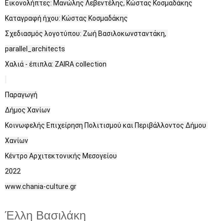
Εικονολήπτες: Μανώλης Λεβεντέλης, Κώστας Κοσμαδάκης

Καταγραφή ήχου: Κώστας Κοσμαδάκης

Σχεδιασμός λογοτύπου: Ζωή Βασιλοκωνσταντάκη, 
parallel_architects

Χαλιά - έπιπλα: ZAIRA collection

Παραγωγή

Δήμος Χανίων

Κοινωφελής Επιχείρηση Πολιτισμού και Περιβάλλοντος Δήμου 
Χανίων

Κέντρο Αρχιτεκτονικής Μεσογείου

2022

www.chania-culture.gr
Έλλη Βασιλάκη