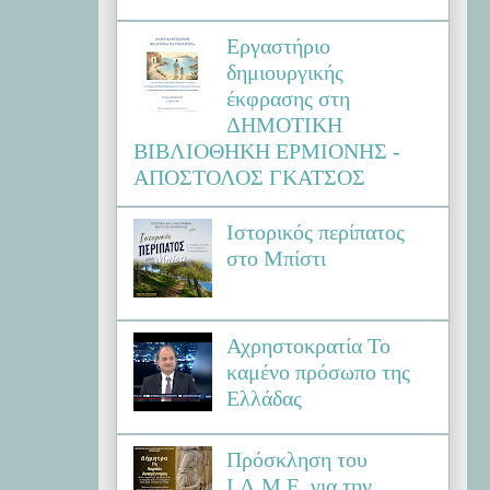
Εργαστήριο
δημιουργικής
έκφρασης στη
ΔΗΜΟΤΙΚΗ
ΒΙΒΛΙΟΘΗΚΗ ΕΡΜΙΟΝΗΣ -
ΑΠΟΣΤΟΛΟΣ ΓΚΑΤΣΟΣ
Ιστορικός περίπατος
στο Μπίστι
Αχρηστοκρατία Το
καμένο πρόσωπο της
Ελλάδας
Πρόσκληση του
Ι.Λ.Μ.Ε. για την