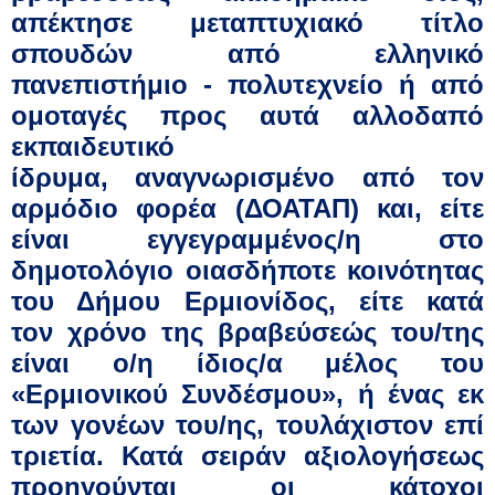
απέκτησε μεταπτυχιακό τίτλο
σπουδών από ελληνικό
πανεπιστήμιο
-
πολυτεχνείο ή από
ομοταγές προς αυτά αλλοδαπό
εκπαιδευτικό
ίδρυμα,
αναγνωρισμένο από τον
αρμόδιο φορέα (ΔΟΑΤΑΠ) και, είτε
είναι εγγεγραμμένος/η στο
δημοτολόγιο οιασδήποτε κοινότητας
του Δήμου Ερμιονίδος, είτε κατά
το
ν
χρόνο της βραβεύσεώς του/της
είναι
ο/η ίδιος/α
μ
έλος
του
«Ερμιονικού Συνδέσμου», ή ένας εκ
των γονέων του/ης, τουλάχιστον επί
τριετία. Κατά σειράν αξιολογήσεως
προηγούνται οι κάτοχοι