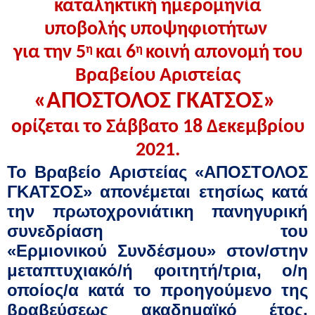
κα
ταληκτική ημερομηνία
υποβολής
υποψηφιοτήτων
για τ
ην
5
η
και 6
η
κοινή
απονομή του
Βραβείο
υ Αριστείας
«ΑΠΟΣΤΟΛΟΣ ΓΚΑΤΣΟΣ»
ορίζετ
αι
το Σάββατο
18
Δεκεμβρίου
20
2
1
.
Το Βραβείο Αριστείας «ΑΠΟΣΤΟΛΟΣ
ΓΚΑΤΣΟΣ» απονέμεται ετησίως κατά
την πρωτοχρονιάτικη πανηγυρική
συνεδρίαση του
«
Ερμιονικού
Συνδέσμου» στο
ν
/στην
μεταπτυχιακό/
ή φοιτητή/
τρια
,
ο/η
οποίος/α κατά το προηγούμενο της
βραβεύσεως ακαδημαϊκό έτος,