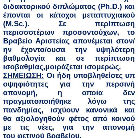
διδακτορικού
διπλώματος (
Ph
.
D
.
)
και
έπονται
οι κάτοχοι μεταπτυχιακού
(
M.Sc
.
)
.
Σε
περίπτωση
περισσοτέρων προσοντούχων, το
Βραβείο Αριστείας απονέμεται στον/
ην έχοντα/
ουσα
την υψηλότερη
βαθμολογία και
σε
περίπτωση
ισοβαθμίας
,
μοιράζεται ισομερώς.
ΣΗΜΕΙΩΣΗ:
Οι
ήδη
υποβληθείσες
υπ
οψηφιότητες
για την περσινή
απονομή
,
η οποία
δεν
πραγματοποιήθηκε λόγω της
πανδημίας, ισχύουν κανονικά και
θα
αξιολογηθούν
φέτος
από
κοινού
με τις
νέε
ς,
για την απονομή
του
φετινού
βραβείου
.