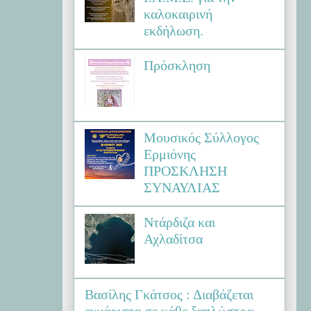
καλοκαιρινή
εκδήλωση.
Πρόσκληση
Μουσικός Σύλλογος
Ερμιόνης
ΠΡΟΣΚΛΗΣΗ
ΣΥΝΑΥΛΙΑΣ
Ντάρδιζα και
Αχλαδίτσα
Βασίλης Γκάτσος : Διαβάζεται
ευχάριστα σε κάθε ξαπλώστρα