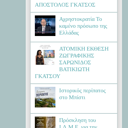
ΑΠΟΣΤΟΛΟΣ ΓΚΑΤΣΟΣ
Αχρηστοκρατία Το
καμένο πρόσωπο της
Ελλάδας
ΑΤΟΜΙΚΗ ΕΚΘΕΣΗ
ΖΩΓΡΑΦΙΚΗΣ
ΣΑΡΩΝΙΔΟΣ
ΒΑΤΙΚΙΩΤΗ
ΓΚΑΤΣΟΥ
Ιστορικός περίπατος
στο Μπίστι
Πρόσκληση του
Ι.Λ.Μ.Ε. για την