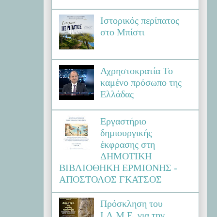
Ιστορικός περίπατος
στο Μπίστι
Αχρηστοκρατία Το
καμένο πρόσωπο της
Ελλάδας
Εργαστήριο
δημιουργικής
έκφρασης στη
ΔΗΜΟΤΙΚΗ
ΒΙΒΛΙΟΘΗΚΗ ΕΡΜΙΟΝΗΣ -
ΑΠΟΣΤΟΛΟΣ ΓΚΑΤΣΟΣ
Πρόσκληση του
Ι.Λ.Μ.Ε. για την