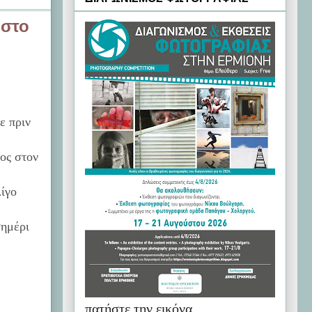
 στο
ε πριν
νος στον
ίγο
σημέρι
πατήστε την εικόνα