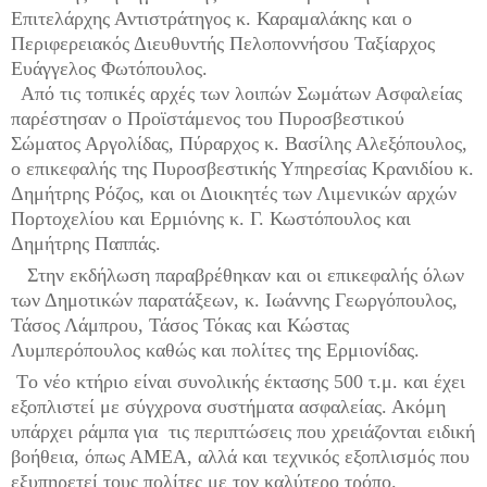
Επιτελάρχης Αντιστράτηγος κ. Καραμαλάκης και ο
Περιφερειακός Διευθυντής Πελοποννήσου Ταξίαρχος
Ευάγγελος Φωτόπουλος.
Από τις τοπικές αρχές των λοιπών Σωμάτων Ασφαλείας
παρέστησαν ο Προϊστάμενος του Πυροσβεστικού
Σώματος Αργολίδας, Πύραρχος
κ. Βασίλης Αλεξόπουλος,
ο επικεφαλής της Πυροσβεστικής Υπηρεσίας Κρανιδίου κ.
Δημήτρης Ρόζος, και οι Διοικητές των Λιμενικών αρχών
Πορτοχελίου και Ερμιόνης κ. Γ. Κωστόπουλος και
Δημήτρης Παππάς.
Στην εκδήλωση παραβρέθηκαν και οι επικεφαλής όλων
των Δημοτικών παρατάξεων, κ. Ιωάννης Γεωργόπουλος,
Τάσος Λάμπρου, Τάσος Τόκας και Κώστας
Λυμπερόπουλος καθώς και πολίτες της Ερμιονίδας.
T
ο νέο κτήριο είναι συνολικής έκτασης 500 τ.μ. και έχει
εξοπλιστεί με σύγχρονα συστήματα ασφαλείας. Ακόμη
υπάρχει ράμπα για
τις περιπτώσεις που χρειάζονται ειδική
βοήθεια, όπως ΑΜΕΑ, αλλά και τεχνικός εξοπλισμός που
εξυπηρετεί τους πολίτες με τον καλύτερο τρόπο.