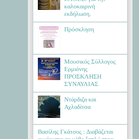
καλοκαιρινή
εκδήλωση.
Πρόσκληση
Μουσικός Σύλλογος
Ερμιόνης
ΠΡΟΣΚΛΗΣΗ
ΣΥΝΑΥΛΙΑΣ
Ντάρδιζα και
Αχλαδίτσα
Βασίλης Γκάτσος : Διαβάζεται
ευχάριστα σε κάθε ξαπλώστρα