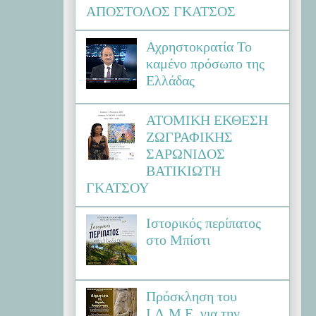
ΑΠΟΣΤΟΛΟΣ ΓΚΑΤΣΟΣ
Αχρηστοκρατία Το
καμένο πρόσωπο της
Ελλάδας
ΑΤΟΜΙΚΗ ΕΚΘΕΣΗ
ΖΩΓΡΑΦΙΚΗΣ
ΣΑΡΩΝΙΔΟΣ
ΒΑΤΙΚΙΩΤΗ
ΓΚΑΤΣΟΥ
Ιστορικός περίπατος
στο Μπίστι
Πρόσκληση του
Ι.Λ.Μ.Ε. για την