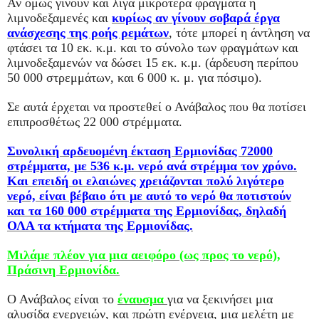
Αν όμως γίνουν και λίγα μικρότερα φράγματα ή
λιμνοδεξαμενές και
κυρίως αν γίνουν σοβαρά έργα
ανάσχεσης της ροής ρεμάτων
, τότε μπορεί η άντληση να
φτάσει τα 10 εκ. κ.μ. και το σύνολο των φραγμάτων και
λιμνοδεξαμενών να δώσει 15 εκ. κ.μ. (άρδευση περίπου
50 000 στρεμμάτων, και 6 000 κ. μ. για πόσιμο).
Σε αυτά έρχεται να προστεθεί ο Ανάβαλος που θα ποτίσει
επιπροσθέτως 22 000 στρέμματα.
Συνολική αρδευομένη έκταση Ερμιονίδας 72000
στρέμματα, με 536 κ.μ. νερό ανά στρέμμα τον χρόνο.
Και επειδή οι ελαιώνες χρειάζονται πολύ λιγότερο
νερό, είναι βέβαιο ότι με αυτό το νερό θα ποτιστούν
και τα 160 000 στρέμματα της Ερμιονίδας, δηλαδή
ΟΛΑ τα κτήματα της Ερμιονίδας.
Μιλάμε πλέον για μια αειφόρο (ως προς το νερό),
Πράσινη Ερμιονίδα.
Ο Ανάβαλος είναι το
έναυσμα
για να ξεκινήσει μια
αλυσίδα ενεργειών, και πρώτη ενέργεια, μια μελέτη με