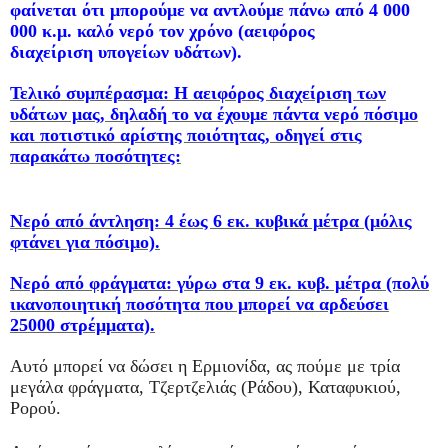
φαίνεται ότι μπορούμε να αντλούμε πάνω από 4 000
000 κ.μ. καλό νερό τον χρόνο (αειφόρος
διαχείριση υπογείων υδάτων).
Τελικό συμπέρασμα: Η αειφόρος διαχείριση των
υδάτων μας, δηλαδή το να έχουμε πάντα νερό πόσιμο
και ποτιστικό αρίστης ποιότητας, οδηγεί στις
παρακάτω ποσότητες:
Νερό από άντληση: 4 έως 6 εκ. κυβικά μέτρα (μόλις
φτάνει για πόσιμο).
Νερό από φράγματα: γύρω στα 9 εκ. κυβ. μέτρα (πολύ
ικανοποιητική ποσότητα που μπορεί να αρδεύσει
25000 στρέμματα).
Αυτό μπορεί να δώσει η Ερμιονίδα, ας πούμε με τρία
μεγάλα φράγματα, Τζερτζελιάς (Ράδου), Καταφυκιού,
Ρορού.