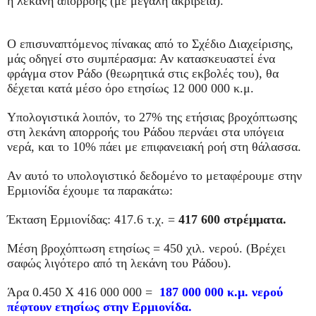
η λεκάνη απορροής (με μεγάλη ακρίβεια).
Ο επισυναπτόμενος πίνακας από το Σχέδιο Διαχείρισης,
μάς οδηγεί στο συμπέρασμα: Αν κατασκευαστεί ένα
φράγμα στον Ράδο (θεωρητικά στις εκβολές του), θα
δέχεται κατά μέσο όρο ετησίως 12 000 000 κ.μ.
Υπολογιστικά λοιπόν, το 27% της ετήσιας βροχόπτωσης
στη λεκάνη απορροής του Ράδου περνάει στα υπόγεια
νερά, και το 10% πάει με επιφανειακή ροή στη θάλασσα.
Αν αυτό το υπολογιστικό δεδομένο το μεταφέρουμε στην
Ερμιονίδα έχουμε τα παρακάτω:
Έκταση Ερμιονίδας: 417.6 τ.χ. =
417 600 στρέμματα.
Μέση βροχόπτωση ετησίως = 450 χιλ. νερού. (Βρέχει
σαφώς λιγότερο από τη λεκάνη του Ράδου).
Άρα 0.450 Χ 416 000 000 =
187 000 000 κ.μ. νερού
πέφτουν ετησίως στην Ερμιονίδα.