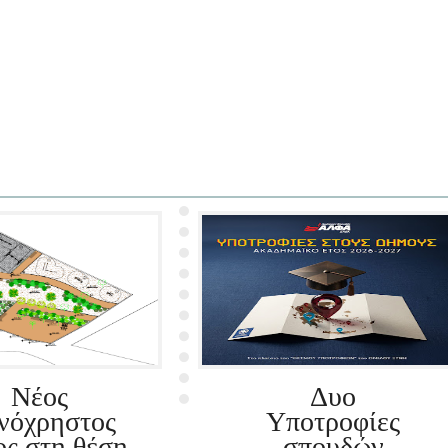
Νέος
Δυο
ινόχρηστος
Υποτροφίες
ος στη θέση
σπουδών