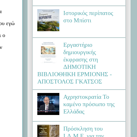
α
Ιστορικός περίπατος
στο Μπίστι
που εγώ
ι ο
Εργαστήριο
ν
δημιουργικής
έκφρασης στη
ΔΗΜΟΤΙΚΗ
ΒΙΒΛΙΟΘΗΚΗ ΕΡΜΙΟΝΗΣ -
ΑΠΟΣΤΟΛΟΣ ΓΚΑΤΣΟΣ
Αχρηστοκρατία Το
καμένο πρόσωπο της
Ελλάδας
Πρόσκληση του
Ι.Λ.Μ.Ε. για την