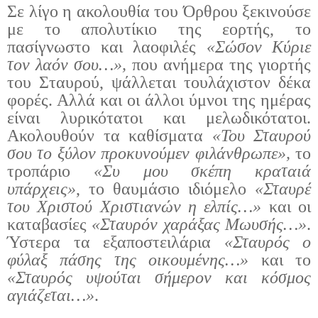
Σε λίγο η ακολουθία του Όρθρου ξεκινούσε
με το απολυτίκιο της εορτής, το
πασίγνωστο και λαοφιλές
«Σώσον Κύριε
τον λαόν σου…»,
που ανήμερα της γιορτής
του Σταυρού, ψάλλεται τουλάχιστον δέκα
φορές. Αλλά και οι άλλοι ύμνοι της ημέρας
είναι λυρικότατοι και μελωδικότατοι.
Ακολουθούν τα καθίσματα
«Του Σταυρού
σου το ξύλον προκυνούμεν φιλάνθρωπε»,
το
τροπάριο
«Συ μου σκέπη κραταιά
υπάρχεις»
, το θαυμάσιο ιδιόμελο
«Σταυρέ
του Χριστού Χριστιανών η ελπίς…»
και οι
καταβασίες
«Σταυρόν χαράξας Μωυσής…»
.
Ύστερα τα εξαποστειλάρια
«Σταυρός ο
φύλαξ πάσης της οικουμένης…»
και το
«Σταυρός υψούται σήμερον και κόσμος
αγιάζεται…»
.