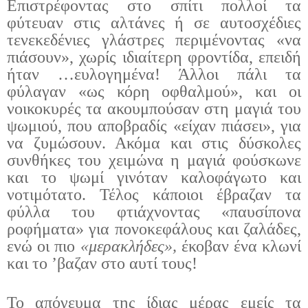
Επιστρέφοντας στο σπίτι πολλοί τα
φύτευαν στις αλτάνες ή σε αυτοσχέδιες
τενεκεδένιες γλάστρες περιμένοντας «να
πιάσουν», χωρίς ιδιαίτερη φροντίδα, επειδή
ήταν …ευλογημένα! Άλλοι πάλι τα
φύλαγαν «ως κόρη οφθαλμού», και οι
νοικοκυρές τα ακουμπούσαν στη μαγιά του
ψωμιού, που αποβραδίς «είχαν πιάσει», για
να ζυμώσουν. Ακόμα και στις δύσκολες
συνθήκες του χειμώνα η μαγιά φούσκωνε
και το ψωμί γινόταν καλοφάγωτο και
νοτιμότατο. Τέλος κάποιοι έβραζαν τα
φύλλα του φτιάχνοντας «παυσίπονα
ροφήματα» για πονοκεφάλους και ζαλάδες,
ενώ οι πιο
«μερακλήδες»,
έκοβαν ένα κλωνί
και το ’βαζαν στο αυτί τους!
Το απόγευμα της ίδιας μέρας εμείς τα