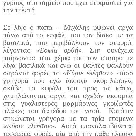
γύρους στο σημείο που έχει ετοιμαστεί για
την τελετή.
Σε λίγο ο παπα – Μιχάλης υψώνει αργά
πάνω από το κεφάλι του τον δίσκο με τα
βασιλικά, που περιβάλλουν τον σταυρό,
λέγοντας
«Σοφία ορθή»
. Στη συνέχεια
παίρνοντας στα χέρια του τον σταυρό με
λίγα βασιλικά και ενώ οι ψάλτες ψάλλουν
σαράντα φορές το
«Κύριε ελέησον» -
τόσο
γρήγορα που εγώ άκουγα «κυρ-λέσον»,
σκύβει το κεφάλι του προς τα κάτω,
χαμηλώνοντας αργά, και σχεδόν ακουμπά
στις γυαλιστερές μαρμάρινες γκριζωπές
πλάκες του δαπέδου του ναού.
Κατόπιν
σηκώνεται γρήγορα με τα τρία επόμενα
«Κύριε ελέησον»
. Αυτό επαναλαμβάνεται
τέσσερεις φορές, μία από την κάθε πλευρά