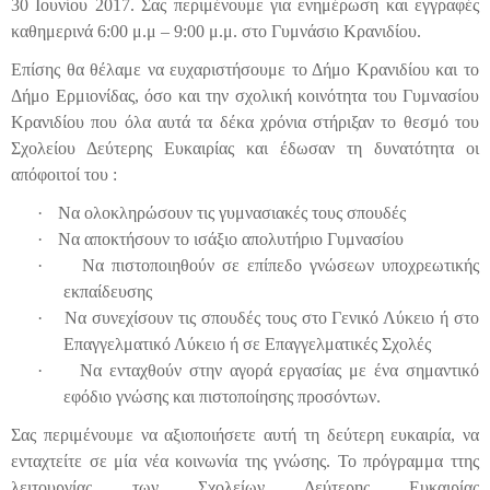
30 Ιουνίου 2017. Σας περιμένουμε για ενημέρωση και εγγραφές
καθημερινά 6:00 μ.μ – 9:00 μ.μ. στο Γυμνάσιο Κρανιδίου.
Επίσης θα θέλαμε να ευχαριστήσουμε το Δήμο Κρανιδίου και το
Δήμο Ερμιονίδας, όσο και την σχολική κοινότητα του Γυμνασίου
Κρανιδίου που όλα αυτά τα δέκα χρόνια στήριξαν το θεσμό του
Σχολείου Δεύτερης Ευκαιρίας και έδωσαν τη δυνατότητα οι
απόφοιτοί του :
·
Να ολοκληρώσουν τις γυμνασιακές τους σπουδές
·
Να αποκτήσουν το ισάξιο απολυτήριο Γυμνασίου
·
Να πιστοποιηθούν σε επίπεδο γνώσεων υποχρεωτικής
εκπαίδευσης
·
Να συνεχίσουν τις σπουδές τους στο Γενικό Λύκειο ή στο
Επαγγελματικό Λύκειο ή σε Επαγγελματικές Σχολές
·
Να ενταχθούν στην αγορά εργασίας με ένα σημαντικό
εφόδιο γνώσης και πιστοποίησης προσόντων.
Σας περιμένουμε να αξιοποιήσετε αυτή τη δεύτερη ευκαιρία, να
ενταχτείτε σε μία νέα κοινωνία της γνώσης. Το πρόγραμμα ττης
λειτουργίας των Σχολείων Δεύτερης Ευκαιρίας