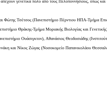
ι απέχουν γενετικά πολύ από τους Πελοποννήσιους, όπως και 
 και Φώτης Τσέτσος (Πανεπιστήμιο Πέρντιου ΗΠΑ-Τμήμα Επι
πιστήμιο Θράκης-Τμήμα Μοριακής Βιολογίας και Γενετικής
νεπιστήμιο Ουάσιγκτον), Αθανάσιος Θεοδοσιάδης (Ινστιτού
ιαννάκη και Νίκος Ζώγας (Νοσοκομείο Παπανικολάου Θεσσαλ