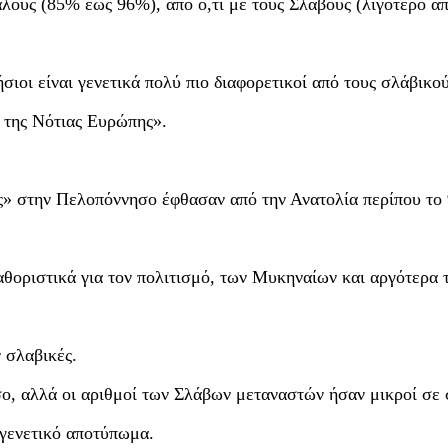
λούς (85% έως 96%), από ό,τι με τους Σλάβους (λιγότερο α
ιοι είναι γενετικά πολύ πιο διαφορετικοί από τους σλάβικο
 της Νότιας Ευρώπης».
ες» στην Πελοπόννησο έφθασαν από την Ανατολία περίπου το
θοριστικά για τον πολιτισμό, των Μυκηναίων και αργότερα 
 σλαβικές.
, αλλά οι αριθμοί των Σλάβων μεταναστών ήσαν μικροί σε
 γενετικό αποτύπωμα.