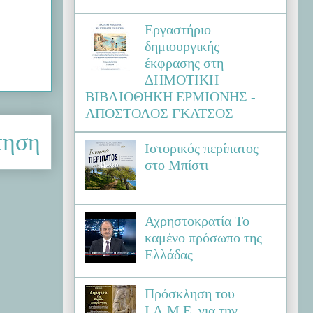
Εργαστήριο
δημιουργικής
έκφρασης στη
ΔΗΜΟΤΙΚΗ
ΒΙΒΛΙΟΘΗΚΗ ΕΡΜΙΟΝΗΣ -
ΑΠΟΣΤΟΛΟΣ ΓΚΑΤΣΟΣ
τηση
Ιστορικός περίπατος
στο Μπίστι
Αχρηστοκρατία Το
καμένο πρόσωπο της
Ελλάδας
Πρόσκληση του
Ι.Λ.Μ.Ε. για την