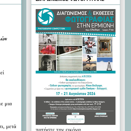
λών
εί
ε μια
τι, μετά
πατήστε την εικόνα