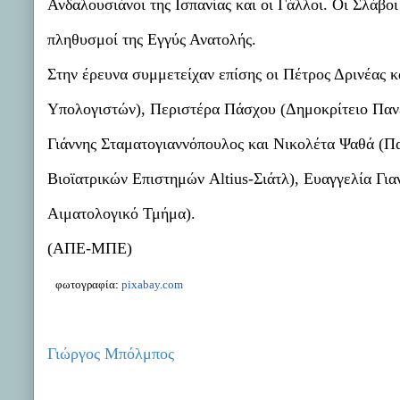
Ανδαλουσιάνοι της Ισπανίας και οι Γάλλοι. Οι Σλάβο
πληθυσμοί της Εγγύς Ανατολής.
Στην έρευνα συμμετείχαν επίσης οι Πέτρος Δρινέας
Υπολογιστών), Περιστέρα Πάσχου (Δημοκρίτειο Πανε
Γιάννης Σταματογιαννόπουλος και Νικολέτα Ψαθά (Πα
Βιοϊατρικών Επιστημών Altius-Σιάτλ), Ευαγγελία Γ
Αιματολογικό Τμήμα).
(ΑΠΕ-ΜΠΕ)
φωτογραφία:
pixabay.com
Γιώργος Μπόλμπος