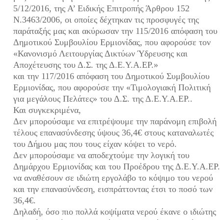
5/12/2016, της Α’ Ειδικής Επιτροπής Άρθρου 152
Ν.3463/2006, οι οποίες δέχτηκαν τις προσφυγές της
παράταξής μας και ακύρωσαν την 115/2016 απόφαση του
Δημοτικού Συμβουλίου Ερμιονίδας, που αφορούσε τον
«Κανονισμό Λειτουργίας Δικτύων Ύδρευσης και
Αποχέτευσης του Δ.Σ. της Δ.Ε.Υ.Α.ΕΡ.»
και την 117/2016 απόφαση του Δημοτικού Συμβουλίου
Ερμιονίδας, που αφορούσε την «Τιμολογιακή Πολιτική
για μεγάλους Πελάτες» του Δ.Σ. της Δ.Ε.Υ.Α.ΕΡ..
Και συγκεκριμένα,
Δεν μπορούσαμε να επιτρέψουμε την παράνομη επιβολή
τέλους επανασύνδεσης ύψους 36,4€ στους καταναλωτές
του Δήμου μας που τους είχαν κόψει το νερό.
Δεν μπορούσαμε να αποδεχτούμε την λογική του
Δημάρχου Ερμιονίδας και του Προέδρου της Δ.Ε.Υ.Α.ΕΡ
να αναθέσουν σε ιδιώτη εργολάβο το κόψιμο του νερού
και την επανασύνδεση, εισπράττοντας έτσι το ποσό των
36,4€.
Δηλαδή, όσο πιο πολλά κοψίματα νερού έκανε ο ιδιώτης