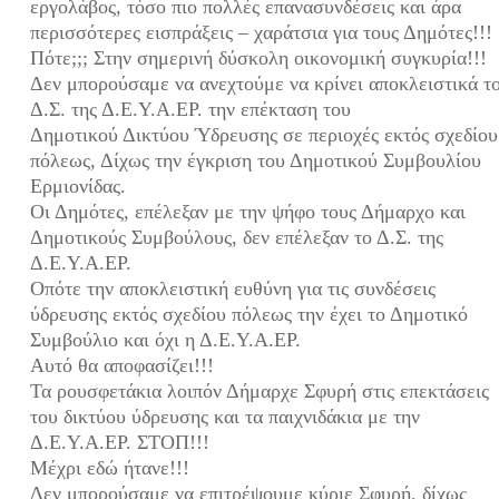
εργολάβος, τόσο πιο πολλές επανασυνδέσεις και άρα
περισσότερες εισπράξεις – χαράτσια για τους Δημότες!!!
Πότε;;; Στην σημερινή δύσκολη οικονομική συγκυρία!!!
Δεν μπορούσαμε να ανεχτούμε να κρίνει αποκλειστικά τ
Δ.Σ. της Δ.Ε.Υ.Α.ΕΡ. την επέκταση του
Δημοτικού Δικτύου Ύδρευσης σε περιοχές εκτός σχεδίου
πόλεως, Δίχως την έγκριση του Δημοτικού Συμβουλίου
Ερμιονίδας.
Οι Δημότες, επέλεξαν με την ψήφο τους Δήμαρχο και
Δημοτικούς Συμβούλους, δεν επέλεξαν το Δ.Σ. της
Δ.Ε.Υ.Α.ΕΡ.
Οπότε την αποκλειστική ευθύνη για τις συνδέσεις
ύδρευσης εκτός σχεδίου πόλεως την έχει το Δημοτικό
Συμβούλιο και όχι η Δ.Ε.Υ.Α.ΕΡ.
Αυτό θα αποφασίζει!!!
Τα ρουσφετάκια λοιπόν Δήμαρχε Σφυρή στις επεκτάσεις
του δικτύου ύδρευσης και τα παιχνιδάκια με την
Δ.Ε.Υ.Α.ΕΡ. ΣΤΟΠ!!!
Μέχρι εδώ ήτανε!!!
Δεν μπορούσαμε να επιτρέψουμε κύριε Σφυρή, δίχως