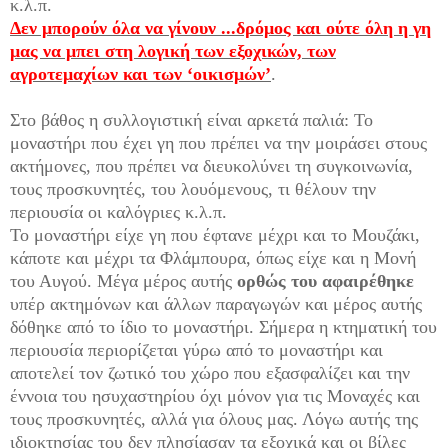
κ.λ.π.
Δεν μπορούν όλα να γίνουν ...δρόμος και ούτε όλη η γη
μας να μπει στη λογική των εξοχικών, των
αγροτεμαχίων και των ‘οικισμών’
.
Στο βάθος η συλλογιστική είναι αρκετά παλιά: Το
μοναστήρι που έχει γη που πρέπει να την μοιράσει στους
ακτήμονες, που πρέπει να διευκολύνει τη συγκοινωνία,
τους προσκυνητές, του λουόμενους, τι θέλουν την
περιουσία οι καλόγριες κ.λ.π.
Το μοναστήρι είχε γη που έφτανε μέχρι και το Μουζάκι,
κάποτε και μέχρι τα Φλάμπουρα, όπως είχε και η Μονή
του Αυγού. Μέγα μέρος αυτής
ορθώς του αφαιρέθηκε
υπέρ ακτημόνων και άλλων παραγωγών και μέρος αυτής
δόθηκε από το ίδιο το μοναστήρι. Σήμερα η κτηματική του
περιουσία περιορίζεται γύρω από το μοναστήρι και
αποτελεί τον ζωτικό του χώρο που εξασφαλίζει και την
έννοια του ησυχαστηρίου όχι μόνον για τις Μοναχές και
τους προσκυνητές, αλλά για όλους μας. Λόγω αυτής της
ιδιοκτησίας του δεν πλησίασαν τα εξοχικά και οι βίλες