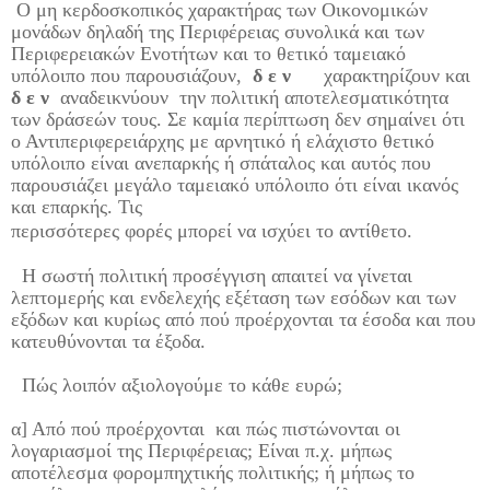
Ο μη κερδοσκοπικός χαρακτήρας των Οικονομικών
μονάδων δηλαδή της Περιφέρειας συνολικά και των
Περιφερειακών Ενοτήτων και το θετικό ταμειακό
υπόλοιπο που παρουσιάζουν,
δ ε ν
χαρακτηρίζουν και
δ ε ν
αναδεικνύουν
την πολιτική αποτελεσματικότητα
των δράσεών τους. Σε καμία περίπτωση δεν σημαίνει ότι
ο Αντιπεριφερειάρχης με αρνητικό ή ελάχιστο θετικό
υπόλοιπο είναι ανεπαρκής ή σπάταλος και αυτός που
παρουσιάζει μεγάλο ταμειακό υπόλοιπο ότι είναι ικανός
και επαρκής. Τις
περισσότερες φορές μπορεί να ισχύει το αντίθετο.
Η σωστή πολιτική προσέγγιση απαιτεί
να γίνεται
λεπτομερής και ενδελεχής εξέταση των εσόδων και των
εξόδων και κυρίως από πού προέρχονται τα έσοδα και που
κατευθύνονται τα έξοδα.
Πώς λοιπόν αξιολογούμε το κάθε ευρώ;
α] Από πού προέρχονται
και πώς πιστώνονται οι
λογαριασμοί της Περιφέρειας; Είναι π.χ. μήπως
αποτέλεσμα φορομπηχτικής πολιτικής; ή μήπως το