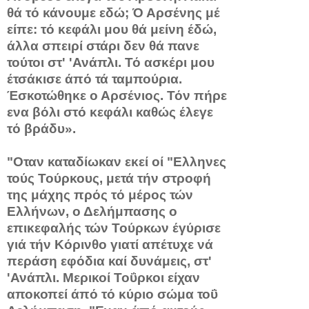
θά τό κάνουμε εδώ; Ό Αρ­σένης μέ
είπε: τό κεφάλι μου θά μείνη έδώ,
άλλα σπειρί στάρι δεν θά πανε
τούτοι στ' 'Ανάπλι. Τό ασκέρι μου
έτσάκισε άπό τά ταμ­πούρια.
Έσκοτώθηκε ο Αρσένιος. Τόν πήρε
ενα βόλι στό κεφά­λι καθώς έλεγε
τό βράδυ».
"Οταν καταδίωκαν εκεί οί "Ελληνες
τούς Τούρκους, μετά τήν στροφή
της μάχης πρός τό μέρος τών
Ελλήνων, ο Δελήμπασης ο
επικεφαλής τών Τούρκων έγύρισε
γιά τήν Κόρινθο γιατί απέ­τυχε νά
περάση εφόδια καί δυνάμεις, στ'
'Ανάπλι. Μερικοί Τοΰρκοι είχαν
αποκοπεί άπό τό κύριο σώμα τοΰ