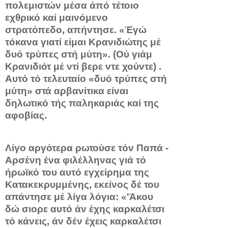
πολεμιστών μέσα άπό τέτοιο
εχθρικό καί μαι­νόμενο
στρατόπεδο, απήντησε. «Έγώ
τόκανα γιατί είμαι Κρανι­διώτης μέ
δυό τρύπες στή μύτη». (
Ού γιάμ
Κρανιδιότ μέ ντί βερε ντε χούντε
) .
Αυτό τό τελευταίο «δυό τρύπες στή
μύτη» στά αρβα­νίτικα είναι
δηλωτικό τής παληκαριάς καί της
αφοβίας.
Λίγο αργότερα ρωτούσε τόν Παπά -
Αρσένη ένα φιλέλληνας γιά τό
ήρωϊκό του αυτό εγχείρημα της
Κατακεκρυμμένης, εκείνος δέ του
απάντησε μέ λίγα λόγια: «'Άκου
δώ σιορε αυτό άν έχης καρκαλέτσι
τό κάνεις, άν δέν έχεις καρκαλέτσι