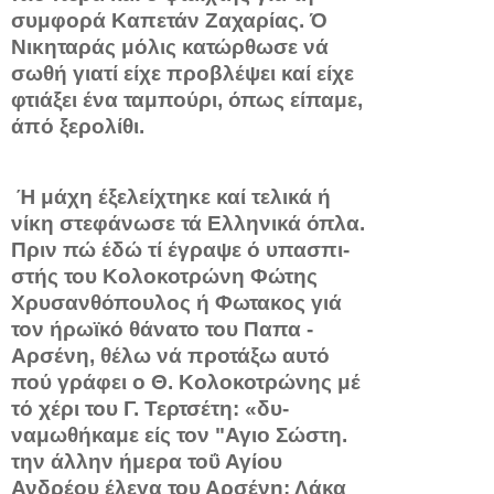
συμφορά Καπετάν Ζαχαρίας. Ό
Νικηταράς μόλις κατώρθωσε νά
σωθή γιατί είχε προβλέψει καί είχε
φτιάξει ένα ταμπούρι, όπως είπαμε,
άπό ξερολίθι.
Ή μάχη έξελείχτηκε καί τελικά ή
νίκη στεφάνωσε τά Ελληνικά όπλα.
Πριν πώ έδώ τί έγραψε ό υπασπι­
στής του Κολοκοτρώνη Φώτης
Χρυσανθόπουλος ή Φωτακος γιά
τον ήρωϊκό θάνατο του Παπα -
Αρσένη, θέλω νά προτάξω αυτό
πού γράφει ο Θ. Κολοκοτρώνης μέ
τό χέρι του Γ. Τερτσέτη: «δυ­
ναμωθήκαμε είς τον "Αγιο Σώστη.
την άλλην ήμερα τοΰ Αγίου
Ανδρέου έλεγα του Αρσένη: Λάκα