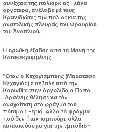
συνέχεια της πολιορκίας, λόγο
αργότερα, ανέλαβε μέ τους
Κρανιδιώτες την πολιορκία της
ανατολικής πλευράς του Φρουρίου
του Άναπλιού.
Η ηρωϊκή έξοδος από τη Μονή της
Κατακεκρυμμένης
"Οταν ό Κεχαγιάμπεης (Μουσταφά
Κε­χαγιάς) εισέβαλε από την
Κορινθία στην Αργολίδα ό Παπα
-Αρσένης θέλησε να τόν
αναχαίτιση στο φράγμα του
πόταμου Ξε­ριά. Άλλα τό φράγμα
πού δεν ήταν ταμπούρι, άλλα
κατασκεύα­σμα για την εμπόδιση