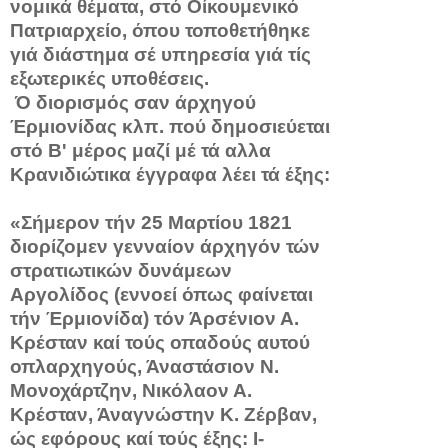
νομικά θέματα, στό Οίκουμενικό
Πατριαρχείο, όπου τοποθετήθηκε
γιά διάστημα σέ υπηρεσία γιά τίς
εξωτερικές υποθέσεις.
Ό διορισμός σαν άρχηγού
Έρμιονίδας κλπ. πού δημο­σιεύεται
στό Β' μέρος μαζί μέ τά αλλα
Κρανιδιώτικα έγγραφα λέει τά έξης:
«Σήμερον τήν 25 Μαρτίου 1821
διορίζομεν γενναίον άρχηγόν τών
στρατιωτικών δυνάμεων
Αργολίδος (εννοεί όπως φαίνε­ται
τήν Έρμιονίδα) τόν Άρσένιον Α.
Κρέσταν καί τούς οπαδούς αυτού
οπλαρχηγούς, Άναστάσιον Ν.
Μονοχάρτζην, Νικόλαον Α.
Κρέσταν, Άναγνώστην Κ. Ζέρβαν,
ώς εφόρους καί τούς έξης: Ι­