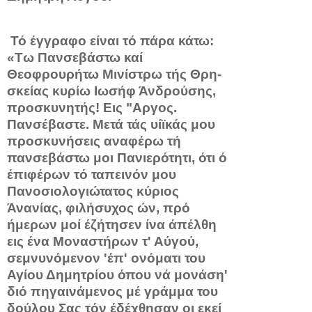
Τό έγγραφο είναι τό πάρα κάτω:
«Τω Πανσεβάστω καί
Θεοφρουρήτω Μινίστρω τής Θρη­
σκείας κυρίω Ιωσήφ Άνδρούσης,
προσκυνητής! Εις "Αργος.
Πανσέβαστε. Μετά τάς υίϊκάς μου
προσκυνήσεις αναφέρω τή
πανσεβάστω μοι Πανιερότητι, ότι ό
έπιφέρων τό ταπεινόν μου
Πανοσιολογιώτατος κύριος
Άνανίας, φιλήσυχος ών, πρό
ήμερων μοί έζήτησεν ίνα άπέλθη
εις ένα Μοναστήρων τ' Αύγού,
σεμνυνόμενον 'έπ' ονόματι του
Αγίου Δημητρίου όπου νά μονάση'
διό πηγαινάμενος μέ γράμμα του
δούλου Σας τόν έδέχθησαν οι εκεί