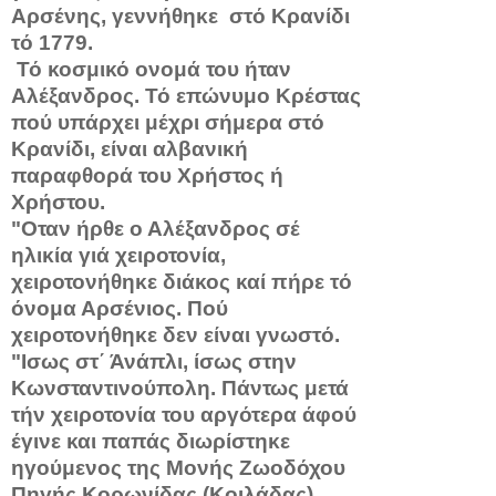
Αρσένης, γεννήθηκε στό Κρανίδι
τό 1779.
Τό κοσμικό ονομά του ήταν
Αλέξανδρος. Τό επώνυμο Κρέστας
πού υπάρχει μέχρι σήμερα στό
Κρανίδι, είναι αλβανική
παραφθορά του Χρή­στος ή
Χρήστου.
"Οταν ήρθε ο Αλέξανδρος σέ
ηλικία γιά χει­ροτονία,
χειροτονήθηκε διάκος καί πήρε τό
όνομα Αρσένιος. Πού
χειροτονήθηκε δεν είναι γνωστό.
"Ισως στ΄ Άνάπλι, ίσως στην
Κωνσταντινούπολη. Πάντως μετά
τήν χειροτονία του αργότερα άφού
έγινε και παπάς διωρίστηκε
ηγούμενος της Μονής Ζωοδό­χου
Πηγής Κορωνίδας (Κοιλάδας) .