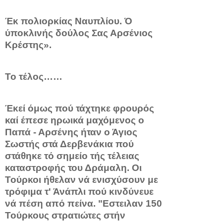
Έκ πολιορκίας Ναυπλίου. Ό
ύποκλινής δούλος Σας Αρσένιος
Κρέστης».
Το τέλος……
Έκεί όμως πού τάχτηκε φρουρός
καί έπεσε ηρωικά μαχόμε­νος ο
Παπά - Αρσένης ήταν ο Άγιος
Σωστής στά Δερβενάκια πού
στάθηκε τό σημείο τής τέλειας
καταστροφής του Δράμαλη. Οι
Τούρκοι ήθελαν νά ενισχύσουν με
τρόφιμα τ' Άνάπλι πού κινδύνευε
νά πέση από πείνα. "Εστειλαν 150
Τούρκους στρατιώ­τες στήν