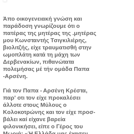
Άπο οικογενειακή γνώση και
παράδοση γνωρίζουμε ότι ο
πατέρας της μητέρας της .μητέρας
μου Κωνσταντής Τσιγκιλιέρης,
βιολιτζής, είχε τραυματισθή στην
ωμοπλάτη κατά τη μάχη των
Δερβενακίων, πιθανώτατα
πολεμήσας μέ τήν ομάδα Παπα
-Αρσένη.
Γιά τον Παπα - Αρσένη Κρέστα,
παρ' οτι τον είχε προκα­λέσει
άλλοτε στους Μύλους ο
Κολοκοτρώνης και τον είχε προσ­
βάλει καί είχανε βαρεία
φιλονικήσει, είπε ο Γέρος του
Μωριά: «Ή Ελλάδα μας έχασεν