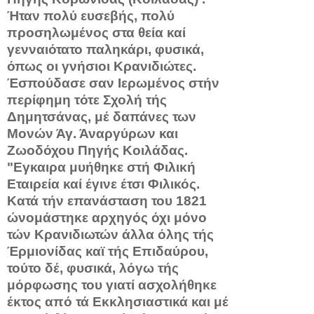
Ήταν πολύ ευσεβής, πολύ
προσηλωμένος στα θεία καί
γενναιότατο παληκάρι, φυσικά,
όπως οι γνήσιοι Κρανιδιώτες.
Έσπούδασε σαν Ιερωμένος στήν
περίφημη τότε Σχολή τής
Δημητσάνας, μέ δαπάνες των
Μονών Άγ. Άναργύρων και
Ζωοδόχου Πηγής Κοιλάδας.
"Εγκαιρα μυήθηκε στή Φιλική
Εταιρεία καί έγινε έτσι Φιλικός.
Κατά τήν επανά­σταση του 1821
ώνομάστηκε αρχηγός όχι μόνο
τών Κρανιδιωτών άλλα όλης τής
Έρμιονίδας καϊ τής Επιδαύρου,
τούτο δέ, φυσικά, λόγω τής
μόρφωσης του γιατί ασχολήθηκε
έκτος από τά Εκκλη­σιαστικά και μέ