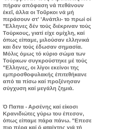
πήραν απόφαση νά πεθάνουν
έκεΐ, άλλα οι Τοΰρκοι νά μή
περάσουν στ' 'Ανάπλι- το πρωί οί
"Ελληνες δέν τούς διέκριναν τούς
Τούρκους, γιατί είχε ομίχλη, καί
όπως είπαμε, μιλούσαν ελληνικά
και δεν τούς έδωσαν ση­μασία.
Μόλις όμως τό κύριο σώμα των
Τούρκων συγκρούστηκε μέ τούς
"Ελληνες, οι λίγοι εκείνοι της
εμπροσθοφυλακής έπιτεθήκανε
από τα πίσω καί προξένησαν
σύγχυση καί μεγάλη ζημιά.
Ό Παπα - Αρσένης καί είκοσι
Κρανιδιώτες γύρω του έπεσον,
όπως είπαμε πάρα πάνω. "Επεσε
πιο πέρα καί ό φταίχτης γιά τή