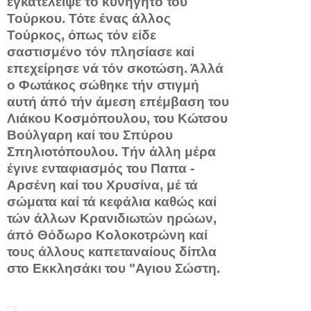
εγκατέλειψε τό κυνηγητό τοΰ
Τούρκου. Τότε ένας άλλος
Τούρκος, όπως τόν είδε
σαστισμένο τόν πλησίασε καί
επεχείρησε νά τόν σκοτώση. Άλλά
ο Φωτάκος σώ­θηκε τήν στιγμή
αυτή άπό τήν άμεση επέμβαση του
Λιάκου Κοσμόπουλου, του Κώτσου
Βούλγαρη καί του Σπύρου
Σπηλιοτόπουλου. Τήν άλλη μέρα
έγινε ενταφιασμός του Παπα -
Αρσένη καί του Χρυσίνα, μέ τά
σώματα καί τά κεφάλια καθώς καί
τών άλλων Κρανιδιωτών ηρώων,
άπό Θόδωρο Κολοκοτρώνη καί
τους άλλους καπεταναίους δίπλα
στο Εκκλησάκι του "Αγιου Σώστη.