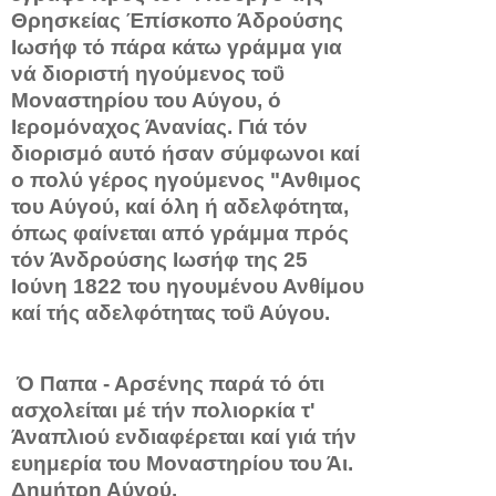
Θρησκείας Έπίσκοπο Άδρούσης
Ιωσήφ τό πάρα κάτω γράμμα για
νά διοριστή ηγούμενος τοΰ
Μοναστηρίου του Αύγου, ό
Ιερομόναχος Άνανίας. Γιά τόν
διορισμό αυτό ήσαν σύμφωνοι καί
ο πολύ γέρος ηγούμενος "Ανθιμος
του Αύγού, καί όλη ή αδελφότητα,
όπως φαί­νεται από γράμμα πρός
τόν Άνδρούσης Ιωσήφ της 25
Ιούνη 1822 του ηγουμένου Ανθίμου
καί τής αδελφότητας τοΰ Αύγου.
Ό Παπα - Αρσένης παρά τό ότι
ασχολείται μέ τήν πολιορκία τ'
Άναπλιού ενδιαφέρεται καί γιά τήν
ευημερία του Μοναστηρίου του Άι.
Δημήτρη Αύγού.