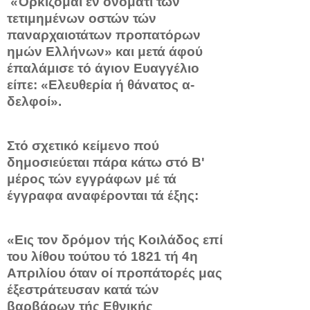
«Όρκίζομαι έν ονόματι τών
τετιμημένων οστών τών
παναρχαιοτάτων προπατόρων
ημών Ελλήνων» και μετά άφού
έπαλάμισε τό άγιον Ευαγγέλιο
είπε: «Ελευθερία ή θάνατος α­
δελφοί».
Στό σχετικό κείμενο πού
δημοσιεύεται πάρα κάτω στό Β'
μέρος τών εγγράφων μέ τά
έγγραφα αναφέρονται τά έξης:
«Εις τον δρόμον τής Κοιλάδος επί
του λίθου τούτου τό 1821 τή 4η
Απριλίου όταν οί προπάτορές μας
έξεστράτευσαν κατά τών
βαρβάρων τής Εθνικής