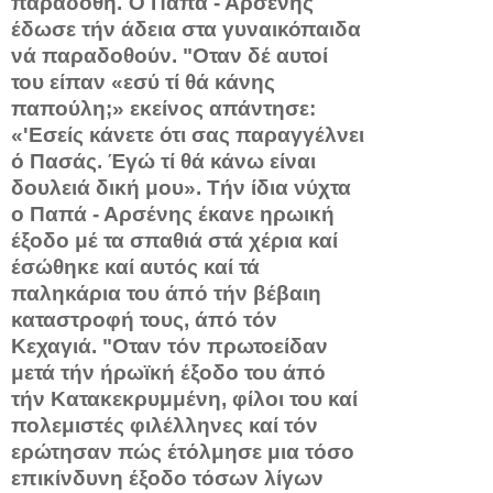
παραδοθή. Ό Πα­πά - Αρσένης
έδωσε τήν άδεια στα γυναικόπαιδα
νά παραδοθούν. "Οταν δέ αυτοί
του είπαν «εσύ τί θά κάνης
παπούλη;» εκείνος α­πάντησε:
«'Εσείς κάνετε ότι σας παραγγέλνει
ό Πασάς. Έγώ τί θά κάνω είναι
δουλειά δική μου». Τήν ίδια νύχτα
ο Παπά - Αρ­σένης έκανε ηρωική
έξοδο μέ τα σπαθιά στά χέρια καί
έσώθηκε καί αυτός καί τά
παληκάρια του άπό τήν βέβαιη
καταστροφή τους, άπό τόν
Κεχαγιά. "Οταν τόν πρωτοείδαν
μετά τήν ήρωϊκή έξοδο του άπό
τήν Κατακεκρυμμένη, φίλοι του καί
πολεμιστές φιλέλληνες καί τόν
ερώτησαν πώς έτόλμησε μια τόσο
επικίνδυνη έξοδο τόσων λίγων