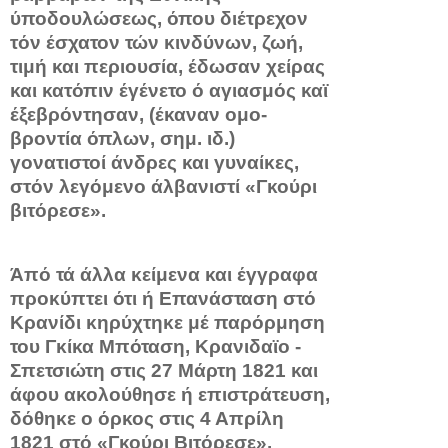
ύποδουλώσεως, όπου διέτρεχον
τόν έσχατον τών κινδύνων, ζωή,
τιμή και περιουσία, έδωσαν χείρας
και κατόπιν έγένετο ό αγιασμός καϊ
έξεβρόντησαν, (έκαναν ομο-
βροντία όπλων, σημ. ιδ.)
γονατιστοί άνδρες και γυναίκες,
στόν λεγόμενο άλβανιστί «Γκούρι
βιτόρεσε».
Άπό τά άλλα κείμενα και έγγραφα
προκύπτει ότι ή Επα­νάσταση στό
Κρανίδι κηρύχτηκε μέ παρόρμηση
του Γκίκα Μπό­ταση, Κρανιδαϊο -
Σπετσιώτη στις 27 Μάρτη 1821 και
άφου α­κολούθησε ή επιστράτευση,
δόθηκε ο όρκος στις 4 Απρίλη
1821 στό «Γκούρι Βιτόρεσε».