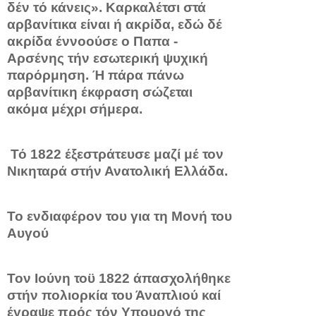
δέν τό κάνεις». Καρκαλέτσι στά
αρβανίτικα είναι ή ακρίδα, εδώ δέ
ακρίδα έννοούσε ο Παπα -
Αρσένης τήν εσωτερική ψυχική
παρόρμηση. Ή πάρα πάνω
αρβανίτικη έκφραση σώζεται
ακόμα μέχρι σήμερα.
Τό 1822 έξεστράτευσε μαζί μέ τον
Νικηταρά στήν Ανατολι­κή Ελλάδα.
Το ενδιαφέρον του για τη Μονή του
Αυγού
Τον Ιούνη τοϋ 1822 άπασχολήθηκε
στήν πολιορ­κία του Άναπλιού καί
έγραψε πρός τόν Υπουργό της