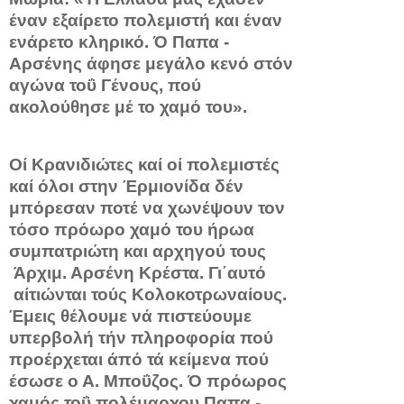
έναν εξαίρετο πολεμιστή και έναν
ενάρετο κληρικό. Ό Παπα -
Αρσένης άφησε μεγάλο κενό στόν
αγώνα τοΰ Γένους, πού
ακολούθησε μέ το χαμό του».
Οί Κρανιδιώτες καί οί πολεμιστές
καί όλοι στην Έρμιονίδα δέν
μπόρεσαν ποτέ να χω­νέψουν τον
τόσο πρόωρο χαμό του ήρωα
συμπατριώτη και αρχη­γού τους
Άρχιμ. Αρσένη Κρέστα. Γι΄αυτό
αίτιώνται τούς Κολοκοτρωναίους.
Έμεις θέλουμε νά πιστεύουμε
υπερβολή τήν πλη­ροφορία πού
προέρχεται άπό τά κείμενα πού
έσωσε ο Α. Μποΰζος. Ό πρόωρος
χαμός τοΰ πολέμαρχου Παπα -