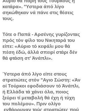
Αύριο θά πάρη τούς Τούρκους ή
κατάρα». "Υστερα άπό λίγο
σηκώθηκαν νά πάνε στις θέσεις
τους.
Τότε ο Παπά - Αρσένης γυρίζοντας
πρός τόν φίλο του Νικηταρά του
είπε: «Αύριο τό κεφάλι μου θά
πέση έδώ, άλλά σπειρί στάρι δέν
θά φτάση στ' Άνάπλι».
Ύστερα άπό λίγο είπε στους
στρατιώτες στόν "Αγιο Σώστη: «Άν
οί Τούρκοι εφοδιάσουν τό Άνάπλι,
ή Ελλάδα τά χάνει όλα, ποιος
ξεύρει τί μεταβολή θά έχη ή τύχη
του πολέμου». Πριν ολίγο
ενθάρρυναν τούς στρατιώτες πού