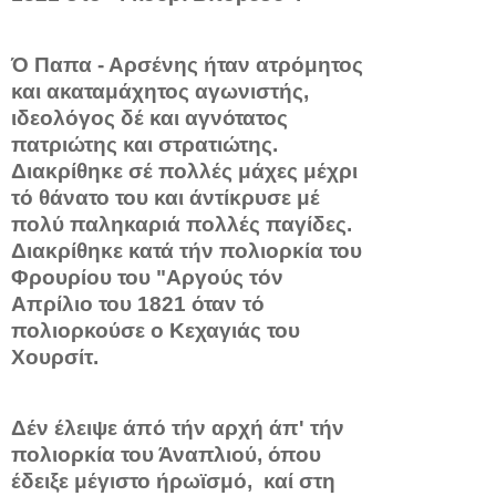
Ό Παπα - Αρσένης ήταν ατρόμητος
και ακαταμάχητος α­γωνιστής,
ιδεολόγος δέ και αγνότατος
πατριώτης και στρατιώ­της.
Διακρίθηκε σέ πολλές μάχες μέχρι
τό θάνατο του και άντίκρυσε μέ
πολύ παληκαριά πολλές παγίδες.
Διακρίθηκε κατά τήν πο­λιορκία του
Φρουρίου του "Αργούς τόν
Απρίλιο του 1821 όταν τό
πολιορκούσε ο Κεχαγιάς του
Χουρσίτ.
Δέν έλειψε άπό τήν αρ­χή άπ' τήν
πολιορκία του Άναπλιού, όπου
έδειξε μέγιστο ήρωϊσμό, καί στη