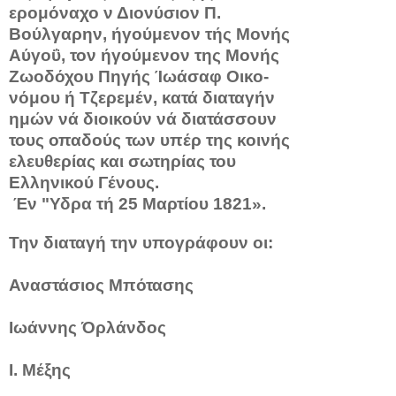
ερομόναχο ν Διονύσιον Π.
Βούλγαρην, ήγούμενον τής Μονής
Αύγοΰ, τον ήγούμενον της Μονής
Ζωοδόχου Πηγής Ίωάσαφ Οικο­
νόμου ή Τζερεμέν, κατά διαταγήν
ημών νά διοικούν νά διατάσ­σουν
τους οπαδούς των υπέρ της κοινής
ελευθερίας και σωτηρίας του
Ελληνικού Γένους.
Έν "Υδρα τή 25 Μαρτίου 1821».
Την διαταγή την υπογράφουν οι:
Αναστάσιος Μπότασης
Ιωάννης Όρλάνδος
I. Μέξης