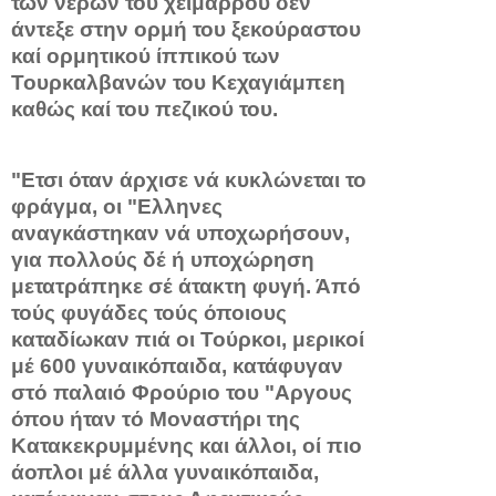
των νερών του χειμάρρου δέν
άντεξε στην ορμή του ξεκούραστου
καί ορμητικού ίππικού των
Τουρκαλβανών του Κεχαγιάμπεη
καθώς καί του πεζικού του.
"Ετσι όταν άρ­χισε νά κυκλώνεται το
φράγμα, οι "Ελληνες
αναγκάστηκαν νά υποχωρήσουν,
για πολλούς δέ ή υποχώρηση
μετατράπηκε σέ ά­τακτη φυγή. Άπό
τούς φυγάδες τούς όποιους
καταδίωκαν πιά oι Τούρκοι, μερικοί
μέ 600 γυναικόπαιδα, κατάφυγαν
στό παλαιό Φρούριο του "Αργους
όπου ήταν τό Μοναστήρι της
Κατακεκρυμμένης και άλλοι, οί πιο
άοπλοι μέ άλλα γυναικόπαιδα,