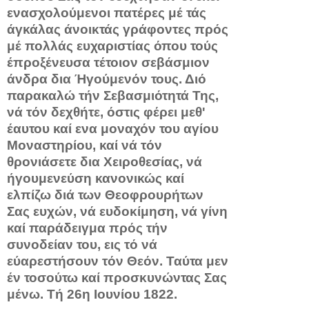
ενα­σχολούμενοι πατέρες μέ τάς
άγκάλας άνοικτάς γράφοντες πρός
μέ πολλάς ευχαριστίας όπου τούς
έπροξένευσα τέτοιον σεβάσμιον
άνδρα δια Ήγούμενόν τους. Διό
παρακαλώ τήν Σεβασμιότητά Της,
νά τόν δεχθήτε, όστις φέρει μεθ'
έαυτου καί ενα μοναχόν του αγίου
Μοναστηρίου, καί νά τόν
θρονιάσετε δια Χειροθεσίας, νά
ήγουμενεύση κανονικώς καί
ελπίζω διά των Θεοφρουρήτων
Σας ευ­χών, νά ευδοκίμηση, νά γίνη
καί παράδειγμα πρός τήν
συνοδείαν του, εις τό νά
εύαρεστήσουν τόν Θεόν. Ταύτα μεν
έν τοσούτω καί προσκυνώντας Σας
μένω. Τή 26η Ιουνίου 1822.