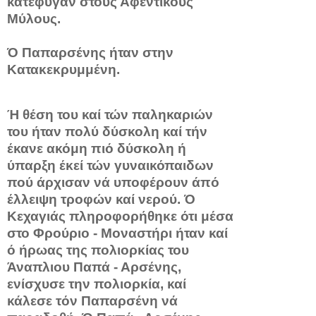
κατέφυγαν στους Αφεντικούς
Μύλους.
Ό Παπαρσένης ήταν στην
Κατακεκρυμμένη.
Ή θέση του καί τών παληκαριών
του ήταν πολύ δύσκολη καί τήν
έκανε α­κόμη πιό δύσκολη ή
ύπαρξη έκεί τών γυναικόπαιδων
πού άρχι­σαν νά υποφέρουν άπό
έλλειψη τροφών καί νερού. Ό
Κεχαγιάς πληροφορήθηκε ότι μέσα
στο Φρούριο - Μοναστήρι ήταν καί
ό ήρωας της πολιορκίας του
Άναπλιου Παπά - Αρσένης,
ενίσχυσε την πολιορκία, καί
κάλεσε τόν Παπαρσένη νά