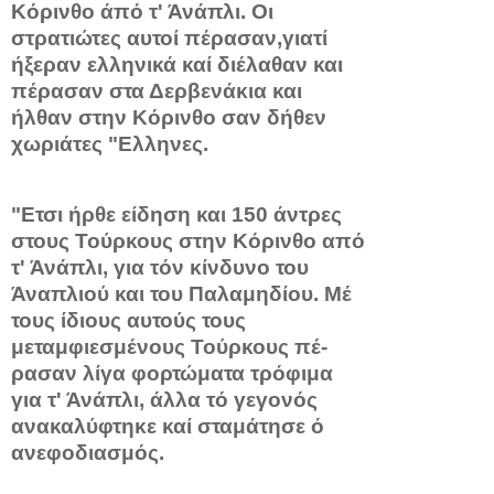
Κόρινθο άπό τ' Άνάπλι. Οι
στρατιώτες αυτοί πέρασαν,γιατί
ήξεραν ελληνικά καί διέλαθαν και
πέρασαν στα Δερβενά­κια και
ήλθαν στην Κόρινθο σαν δήθεν
χωριάτες "Ελληνες.
"Ε­τσι ήρθε είδηση και 150 άντρες
στους Τούρκους στην Κόρινθο από
τ' Άνάπλι, για τόν κίνδυνο του
Άναπλιού και του Παλαμηδίου. Μέ
τους ίδιους αυτούς τους
μεταμφιεσμένους Τούρκους πέ­
ρασαν λίγα φορτώματα τρόφιμα
για τ' Άνάπλι, άλλα τό γεγονός
ανακαλύφτηκε καί σταμάτησε ό
ανεφοδιασμός.