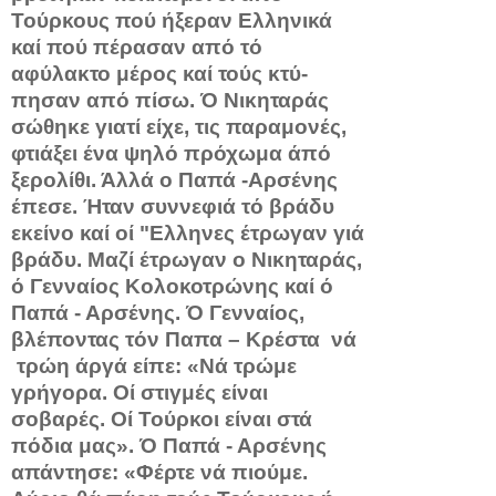
Τούρκους πού ήξεραν Ελληνικά
καί πού πέρασαν από τό
αφύλακτο μέρος καί τούς κτύ­
πησαν από πίσω. Ό Νικηταράς
σώθηκε γιατί είχε, τις παραμο­νές,
φτιάξει ένα ψηλό πρόχωμα άπό
ξερολίθι. Άλλά ο Παπά -Αρσένης
έπεσε. Ήταν συννεφιά τό βράδυ
εκείνο καί οί "Ελλη­νες έτρωγαν γιά
βράδυ. Μαζί έτρωγαν ο Νικηταράς,
ό Γενναίος Κολοκοτρώνης καί ό
Παπά - Αρσένης. Ό Γενναίος,
βλέποντας τόν Παπα – Κρέστα νά
τρώη άργά είπε: «Νά τρώμε
γρήγορα. Οί στιγμές είναι
σοβαρές. Οί Τούρκοι είναι στά
πόδια μας». Ό Παπά - Αρσένης
απάντησε: «Φέρτε νά πιούμε.