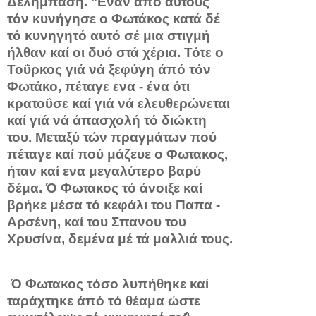
Δελήμπαση. "Εναν άπό αυτούς
τόν κυνήγησε ο Φωτάκος κατά δέ
τό κυνηγητό αυτό σέ μια στιγμή
ήλθαν καί οι δυό στά χέρια. Τότε ο
Τοΰρκος γιά νά ξεφύγη άπό τόν
Φωτάκο, πέταγε ενα - ένα ότι
κρατοΰσε καί γιά νά ελευθερώνεται
καί γιά νά άπασχολή τό διώκτη
του. Μετα­ξύ τών πραγμάτων πού
πέταγε καί πού μάζευε ο Φωτακος,
ήταν καί ενα μεγαλύτερο βαρύ
δέμα. Ό Φωτακος τό άνοιξε καί
βρή­κε μέσα τό κεφάλι του Παπα -
Αρσένη, καί του Σπανου του
Χρυσίνα, δεμένα μέ τά μαλλιά τους.
Ό Φωτακος τόσο λυπήθηκε καί
ταράχτηκε άπό τό θέαμα ώστε