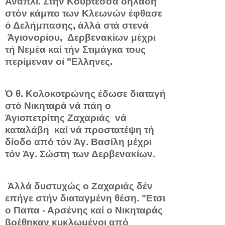
Άνάπλι. Στην Κουρτέσσα δη­λαδή
στόν κάμπο των Κλεωνών έφθασε
ό Δελήμπασης, άλλά στά στενά
Άγιονορίου, Δερβενακίων μέχρι
τή Νεμέα καί τήν Στιμάγκα τους
περίμεναν οί "Ελληνες.
Ό θ. Κολοκοτρώνης έδωσε διαταγή
στό Νικηταρά νά πάη ο
Άγιοπετρίτης Ζαχαριάς νά
καταλάβη καί νά προστατέψη τή
δίοδο από τόν Άγ. Βασίλη μέχρι
τόν Άγ. Σώστη των Δερβενακίων.
Άλλά δυστυχώς ο Ζαχαριάς δέν
επήγε στήν διαταγμένη θέση. "Ετσι
ο Παπα - Αρσένης καί ο Νικηταράς
βρέθηκαν κυκλωμένοι από