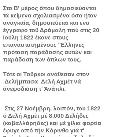
Στο Β' μέρος όπου δημοσιεύονται
τά κείμενα σχολιασμένα όσα ήταν
αναγκαία, δημοσιεύεται και ενα
έγγραφο τοΰ Δράμαλη πού στις 20
Ιούλη 1822 έκανε στους
επαναστατημένους "Ελλη­νες
πρόταση παράδοσης αυτών και
παράδοση των όπλων τους.
Τότε οί Τοϋρκοι ανάθεσαν στον
Δελήμπασα Δελή Αχμέτ νά
άνεφοδιάση τ' Άνάπλι.
Στις 27 Νοέμβρη, λοιπόν, του 1822
ό Δελή Αχμέτ μέ 8.000 Δελήδες
(καβαλλάρηδες) καί μέ χίλια φορ­τία
έφυγε από τήν Κόρινθο γιά τ'