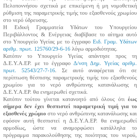
Πελοποννήσου σχετικά με επικείμενη ή μη νομοθετική
ρύθμιση της παραμετρικής τιμής του εξασθενούς χρωμίου
στο νερό ύδρευσης.
Η Ειδική Γραμματεία Υδάτων του Υπουργείου
Περιβάλλοντος & Ενέργειας διαβίβασε το αίτημα αυτό
στο Υπουργείο Υγείας με το έγγραφο
Ειδ. Γραμ. Υδάτων
αριθμ. πρωτ. 125760/29-6-16
λόγω αρμοδιότητας.
Κατόπιν το Υπουργείο Υγείας απάντησε προς τη
Δ.Ε.Υ.Α.ΕΡ. με το έγγραφο
Δ/νση Δημ. Υγείας αριθμ.
πρωτ. 52543/27-7-16
. Σε αυτό αναφέρεται ότι σε
περίπτωση θέσπισης παραμετρικής τιμής του εξασθενούς
χρωμίου για το νερό ανθρώπινης κατανάλωσης η
Δ.Ε.Υ.Α.ΕΡ. θα ενημερωθεί σχετικά.
Κατόπιν τούτου γίνεται κατανοητό από όλους ότι
έως
σήμερα δεν έχει θεσπιστεί παραμετρική τιμή για το
εξασθενές χρώμιο
στο νερό ανθρώπινης κατανάλωσης και
εφόσον αυτή θεσπιστεί η Δ.Ε.Υ.Α.ΕΡ. θα ενημερωθεί
αρμοδίως, ώστε να αναμορφώσει κατάλληλα το
πρόγραμμα παρακολούθησης της ποιότητας του νερού,