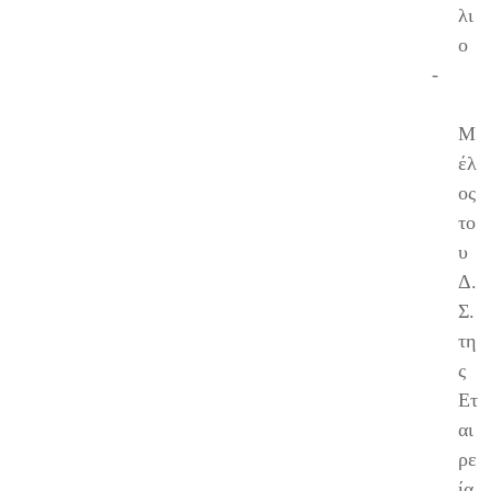
λι
ο
-
Μ
έλ
ος
το
υ
Δ.
Σ.
τη
ς
Ετ
αι
ρε
ία