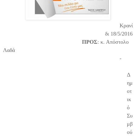
Κρανί
δι 18/5/2016
ΠΡΟΣ
:
κ. Απόστολο
Λαδά
-
Δ
ημ
οτ
ικ
ό
Συ
μβ
ού