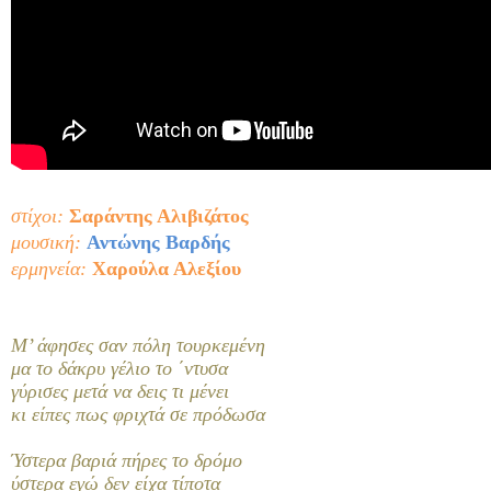
στίχοι:
Σαράντης Αλιβιζάτος
μουσική:
Αντώνης Βαρδής
ερμηνεία:
Χαρούλα Αλεξίου
Μ’ άφησες σαν πόλη τουρκεμένη
μα το δάκρυ γέλιο το ΄ντυσα
γύρισες μετά να δεις τι μένει
κι είπες πως φριχτά σε πρόδωσα
Ύστερα βαριά πήρες το δρόμο
ύστερα εγώ δεν είχα τίποτα