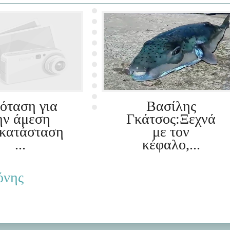
όταση για
Βασίλης
ην άμεση
Γκάτσος:Ξεχνά
κατάσταση
με τον
...
κέφαλο,...
όνης