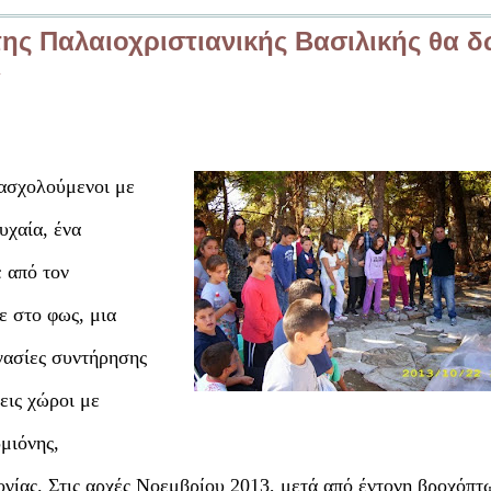
ης Παλαιοχριστιανικής Βασιλικής θα δ
»
 ασχολούμενοι με
υχαία, ένα
 από τον
 στο φως, μια
γασίες συντήρησης
εις χώροι με
μιόνης,
ογίας.
Στις αρχές Νοεμβρίου 2013, μετά από έντονη βροχόπτ