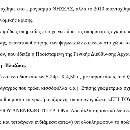
εντάχθηκε στο Πρόγραμμα ΘΗΣΕΑΣ, αλλά το 2010 απεντάχθη
ονομικής κρίσης.
ρμόδιες υπηρεσίες πέτυχε να πάρει τις απαραίτητες εγκρίσεις
ρησης, επανατοποθέτησης των ψηφιδωτών δαπέδων στο χώρο το
ρον, που έδειξε η Προϊσταμένη της Γενικής Διεύθυνσης Αρχα
 -Βλαζάκη.
ό δάπεδο διαστάσεων 5,24μ. Χ 4,50μ., με παραστάσεις από ζ
 αίγαγρος που τρώει κισσόφυλλα κ.ά.). Επίσης γεωμετρικά σ
μια θαυμάσια επιγραφή σωζόμενη, οποία αναγράφει: «ΕΠΙ ΤΟ
ΑΝΕΝΕΩΘΙ ΤΟ ΕΡΓΟΝ». Δύο άλλα σημαντικά δάπεδα
ους και τετράγωνα ενδιάμεσα αυτών) θα ολοκληρώσουν το πρώ