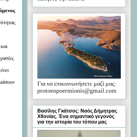
όμενος
νότητας
 και
ργασίες
ίνει
υμάσουν
Για να επικοινωνήσετε μαζί μας:
protoenpoermionis@gmail.com
Βασίλης Γκάτσος: Ναός Δήμητρας
Χθονίας. Ένα σημαντικό γεγονός
για την ιστορία του τόπου μας