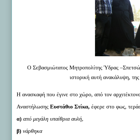
Ο Σεβασμιώτατος Μητροπολίτης Ύδρας –Σπετσ
ιστορική αυτή ανακάλυψη, τη
Η ανασκαφή που έγινε στο χώρο, από τον αρχιτέκτονα
Αναστήλωσης
Ευστάθιο Στίκα,
έφερε στο φως, τεράσ
α)
από μεγάλη υπαίθρια αυλή,
β)
νάρθηκα