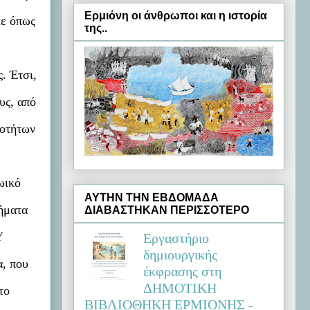
Ερμιόνη oι άνθρωποι και η ιστορία
κε όπως
της..
. Έτσι,
υς, από
ιοτήτων
ωικό
ΑΥΤΗΝ ΤΗΝ ΕΒΔΟΜΑΔΑ
χήματα
ΔΙΑΒΑΣΤΗΚΑΝ ΠΕΡΙΣΣΟΤΕΡΟ
Υ
Εργαστήριο
δημιουργικής
, που
έκφρασης στη
ΔΗΜΟΤΙΚΗ
το
ΒΙΒΛΙΟΘΗΚΗ ΕΡΜΙΟΝΗΣ -