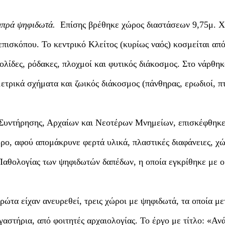
μπρά ψηφιδωτά.
Επίσης βρέθηκε χώρος διαστάσεων 9,75μ. Χ 
επισκόπου. Το κεντρικό Κλείτος (κυρίως ναός) κοσμείται απ
ίδες, ρόδακες, πλοχμοί και φυτικός διάκοσμος. Στο νάρθηκ
τρικά σχήματα και ζωικός διάκοσμος (πάνθηρας, ερωδιοί, πτ
 Συντήρησης, Αρχαίων και Νεοτέρων Μνημείων, επισκέφθηκε
ρο, αφού απομάκρυνε φερτά υλικά, πλαστικές διαφάνειες, χ
 Παθολογίας των ψηφιδωτών δαπέδων, η οποία εγκρίθηκε με
ώτα είχαν ανευρεθεί, τρεις χώροι με ψηφιδωτά, τα οποία με
αστήρια, από φοιτητές αρχαιολογίας. Το έργο με τίτλο: «Αν