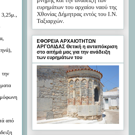
μνήμης και την ανάδειξη των
ευρημάτων του αρχαίου ναού της
Χθονίας Δήμητρας εντός του Ι.Ν.
3,25μ.,
Ταξιαρχών.
ό
α,
ΕΦΟΡΕΙΑ ΑΡΧΑΙΟΤΗΤΩΝ
ΑΡΓΟΛΙΔΑΣ Θετική η ανταπόκριση
ηνά),
στο αιτήμά μας για την ανάδειξη
των ευρημάτων του
 την
ώματα
 ομόφωνη
τά από
άδειξη