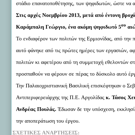
στάδιο επανατοποθέτησης, των ψηφιδωτών, ώστε να αρ
Στις αρχές Νοεμβρίου 2013, μετά από έντονη βρο
ου
Καράμπαλη Γεώργιο, ένα ακόμη ψηφιδωτό 5
αιώ
Το ενδιαφέρον των πολιτών της Ερμιονίδας, από την 
αυτό φάνηκε από τις πρώτες ημέρες των εργασιών, α
πολιτών κι αφετέρου από τη συμμετοχή εθελοντών στι
προσπαθούν να φέρουν σε πέρας το δύσκολο αυτό έρ
Την Παλαιοχριστιανική Βασιλική επισκέφτηκαν ο Σε
Αντιπεριφερειάρχης της Π.Ε. Αργολίδας
κ. Τάσος Χε
Ανδρέας
Πουλάς.
Έδωσαν δε την υπόσχεση, εκκλησία 
την αποπεράτωση του έργου.
ΣΧΕΤΙΚΈΣ ΑΝΑΡΤΉΣΕΙΣ: