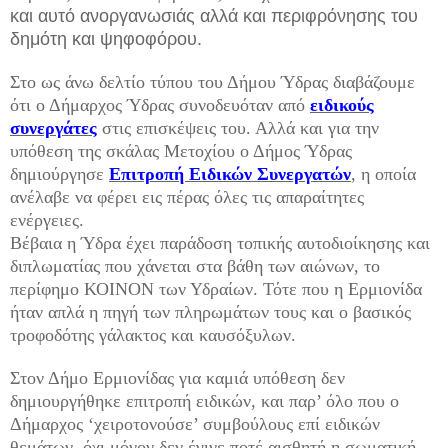
και αυτό ανοργανωσιάς αλλά και περιφρόνησης του
δημότη και ψηφοφόρου.
Στο ως άνω δελτίο τύπου του Δήμου Ύδρας διαβάζουμε
ότι ο Δήμαρχος Ύδρας συνοδευόταν από
ειδικούς
συνεργάτες
στις επισκέψεις του. Αλλά και για την
υπόθεση της σκάλας Μετοχίου ο Δήμος Ύδρας
δημιούργησε
Επιτροπή Ειδικών Συνεργατών
, η οποία
ανέλαβε να φέρει εις πέρας όλες τις απαραίτητες
ενέργειες.
Βέβαια η Ύδρα έχει παράδοση τοπικής αυτοδιοίκησης και
διπλωματίας που χάνεται στα βάθη των αιώνων, το
περίφημο ΚΟΙΝΟΝ των Υδραίων. Τότε που η Ερμιονίδα
ήταν απλά η πηγή των πληρωμάτων τους και ο βασικός
τροφοδότης γάλακτος και καυσόξυλων.
Στον Δήμο Ερμιονίδας για καμιά υπόθεση δεν
δημιουργήθηκε επιτροπή ειδικών, και παρ’ όλο που ο
Δήμαρχος ‘χειροτονούσε’ συμβούλους επί ειδικών
θεμάτων, όχι μόνον δεν έγινε ποτέ αισθητή η σωματική