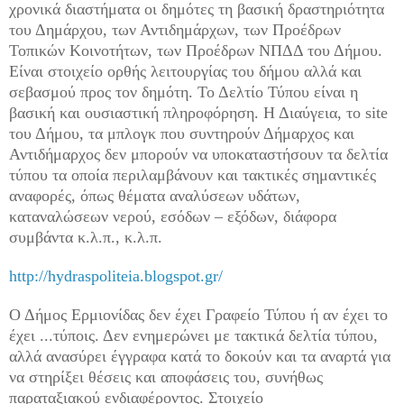
χρονικά διαστήματα οι δημότες τη βασική δραστηριότητα
του Δημάρχου, των Αντιδημάρχων, των Προέδρων
Τοπικών Κοινοτήτων, των Προέδρων ΝΠΔΔ του Δήμου.
Είναι στοιχείο ορθής λειτουργίας του δήμου αλλά και
σεβασμού προς τον δημότη. Το Δελτίο Τύπου είναι η
βασική και ουσιαστική πληροφόρηση. Η Διαύγεια, το
site
του Δήμου, τα μπλογκ που συντηρούν Δήμαρχος και
Αντιδήμαρχος δεν μπορούν να υποκαταστήσουν τα δελτία
τύπου τα οποία περιλαμβάνουν και τακτικές σημαντικές
αναφορές, όπως θέματα αναλύσεων υδάτων,
καταναλώσεων νερού, εσόδων – εξόδων, διάφορα
συμβάντα κ.λ.π., κ.λ.π.
http://hydraspoliteia.
blogspot.gr/
Ο Δήμος Ερμιονίδας δεν έχει Γραφείο Τύπου ή αν έχει το
έχει ...τύποις. Δεν ενημερώνει με τακτικά δελτία τύπου,
αλλά ανασύρει έγγραφα κατά το δοκούν και τα αναρτά για
να στηρίξει θέσεις και αποφάσεις του, συνήθως
παραταξιακού ενδιαφέροντος. Στοιχείο