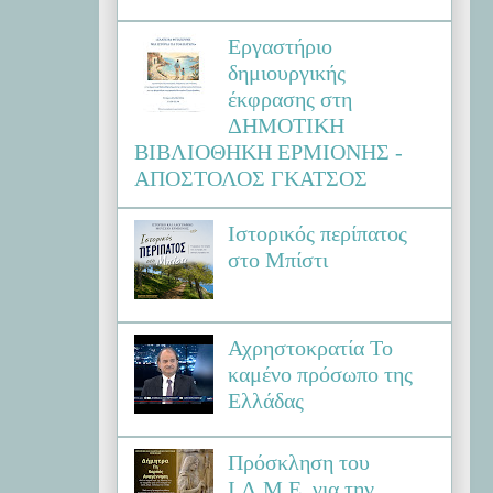
Εργαστήριο
δημιουργικής
έκφρασης στη
ΔΗΜΟΤΙΚΗ
ΒΙΒΛΙΟΘΗΚΗ ΕΡΜΙΟΝΗΣ -
ΑΠΟΣΤΟΛΟΣ ΓΚΑΤΣΟΣ
Ιστορικός περίπατος
στο Μπίστι
Αχρηστοκρατία Το
καμένο πρόσωπο της
Ελλάδας
Πρόσκληση του
Ι.Λ.Μ.Ε. για την